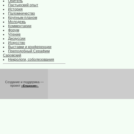
Обитель
Пастырский опыт
История
Паломничество
Крупным планом
Молодежь
Комментарии
Форум
Чтение
Дискуссии
Искусство
Выставки и конференции
Преподобный Серафим
Саровский
Некрологи, соболезования
Создание и поддержка —
проект
«Епархия».