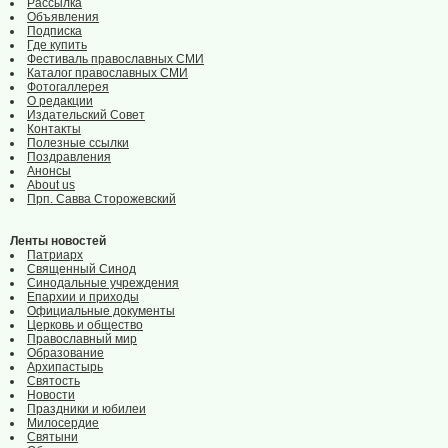
Рассылка
Объявления
Подписка
Где купить
Фестиваль православных СМИ
Каталог православных СМИ
Фотогаллерея
О редакции
Издательский Совет
Контакты
Полезные ссылки
Поздравления
Анонсы
About us
Прп. Савва Сторожевский
Ленты новостей
Патриарх
Священный Синод
Синодальные учреждения
Епархии и приходы
Официальные документы
Церковь и общество
Православный мир
Образование
Архипастырь
Святость
Новости
Праздники и юбилеи
Милосердие
Святыни