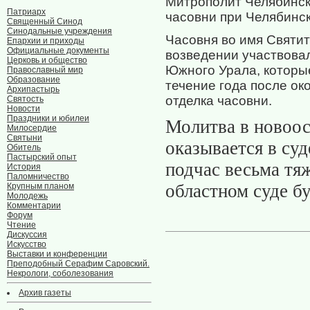
Митрополит Челябинск
Патриарх
часовни при Челябинск
Священный Синод
Синодальные учреждения
Часовня во имя Святит
Епархии и приходы
Официальные документы
возведении участвова
Церковь и общество
Южного Урала, которые
Православный мир
Образование
течение года после о
Архипастырь
отделка часовни.
Святость
Новости
Праздники и юбилеи
Молитва в новоос
Милосердие
Святыни
оказывается в суд
Обитель
Пастырский опыт
подчас весьма тя
История
Паломничество
областном суде б
Крупным планом
Молодежь
Комментарии
Форум
Чтение
Дискуссия
Искусство
Выставки и конференции
Преподобный Серафим Саровский.
Некрологи, соболезования
Архив газеты