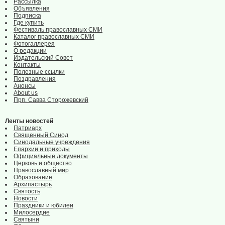
Рассылка
Объявления
Подписка
Где купить
Фестиваль православных СМИ
Каталог православных СМИ
Фотогаллерея
О редакции
Издательский Совет
Контакты
Полезные ссылки
Поздравления
Анонсы
About us
Прп. Савва Сторожевский
Ленты новостей
Патриарх
Священный Синод
Синодальные учреждения
Епархии и приходы
Официальные документы
Церковь и общество
Православный мир
Образование
Архипастырь
Святость
Новости
Праздники и юбилеи
Милосердие
Святыни