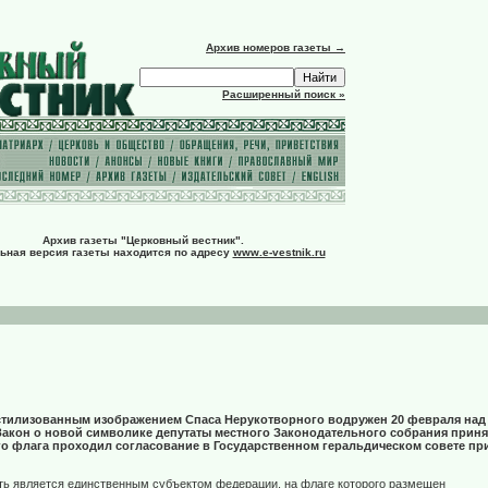
Архив номеров газеты →
Расширенный поиск »
Архив газеты "Церковный вестник".
ьная версия газеты находится по адресу
www.e-vestnik.ru
стилизованным изображением Спаса Нерукотворного водружен 20 февраля над
Закон о новой символике депутаты местного Законодательного собрания приня
ого флага проходил согласование в Государственном геральдическом совете пр
ть является единственным субъектом федерации, на флаге которого размещен