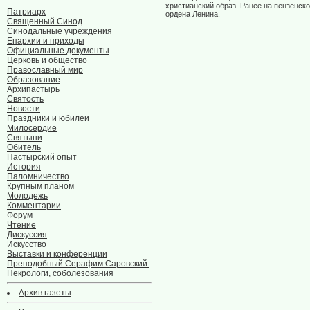
христианский образ. Ранее на пензенск
Патриарх
ордена Ленина.
Священный Синод
Синодальные учреждения
Епархии и приходы
Официальные документы
Церковь и общество
Православный мир
Образование
Архипастырь
Святость
Новости
Праздники и юбилеи
Милосердие
Святыни
Обитель
Пастырский опыт
История
Паломничество
Крупным планом
Молодежь
Комментарии
Форум
Чтение
Дискуссия
Искусство
Выставки и конференции
Преподобный Серафим Саровский.
Некрологи, соболезования
Архив газеты