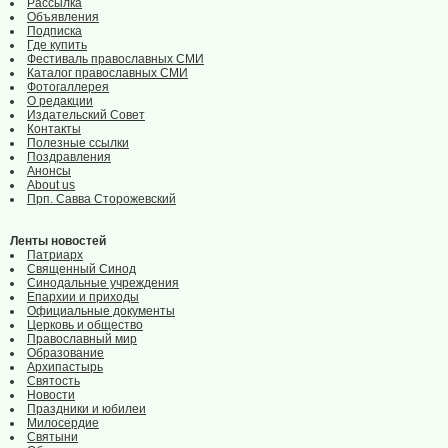
Рассылка
Объявления
Подписка
Где купить
Фестиваль православных СМИ
Каталог православных СМИ
Фотогаллерея
О редакции
Издательский Совет
Контакты
Полезные ссылки
Поздравления
Анонсы
About us
Прп. Савва Сторожевский
Ленты новостей
Патриарх
Священный Синод
Синодальные учреждения
Епархии и приходы
Официальные документы
Церковь и общество
Православный мир
Образование
Архипастырь
Святость
Новости
Праздники и юбилеи
Милосердие
Святыни