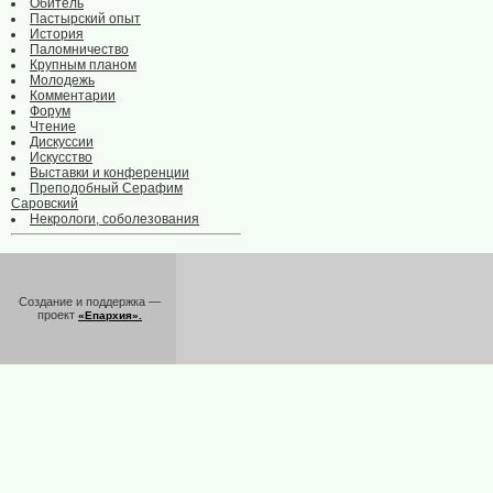
Обитель
Пастырский опыт
История
Паломничество
Крупным планом
Молодежь
Комментарии
Форум
Чтение
Дискуссии
Искусство
Выставки и конференции
Преподобный Серафим
Саровский
Некрологи, соболезования
Создание и поддержка —
проект
«Епархия».