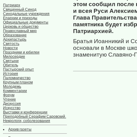
этом сообщил после
Патриарх
Священный Синод
и всея Руси Алексие
Синодальные учреждения
Глава Правительства 
Епархии и приходы
Официальные документы
памятника будет изб
Церковь и общество
Патриархией.
Православный мир
Образование
Архипастырь
Братья Иоанникий и С
Святость
основали в Москве шко
Новости
Праздники и юбилеи
знаменитую Славяно-Г
Милосердие
Святыни
Обитель
Пастырский опыт
История
Паломничество
Крупным планом
Молодежь
Комментарии
Форум
Чтение
Дискуссия
Искусство
Выставки и конференции
Преподобный Серафим Саровский.
Некрологи, соболезования
Архив газеты