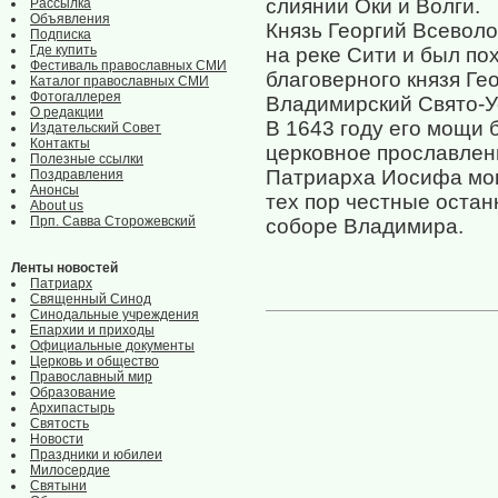
слиянии Оки и Волги.
Рассылка
Объявления
Князь Георгий Всеволо
Подписка
Где купить
на реке Сити и был по
Фестиваль православных СМИ
благоверного князя Ге
Каталог православных СМИ
Фотогаллерея
Владимирский Свято-У
О редакции
В 1643 году его мощи 
Издательский Совет
Контакты
церковное прославлен
Полезные ссылки
Патриарха Иосифа мощ
Поздравления
Анонсы
тех пор честные остан
About us
Прп. Савва Сторожевский
соборе Владимира.
Ленты новостей
Патриарх
Священный Синод
Синодальные учреждения
Епархии и приходы
Официальные документы
Церковь и общество
Православный мир
Образование
Архипастырь
Святость
Новости
Праздники и юбилеи
Милосердие
Святыни