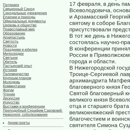
17 февраля, в день па
Патриарх
Священный Синод
Всеволодовича, основ
Синодальные учреждения
и Арзамасский Георги
Епархии и приходы
Официальные документы
святому в соборе Бла
Церковь и общество
присутствовали предс
Православный мир
Образование
В тот же день в Ниже
Архипастырь
состоялась научно-пра
Святость
Новости
В конференции принял
Праздники и юбилеи
Милосердие
России в Приволжском
Святыни
города и области.
Обитель
Пастырский опыт
В Нижегородской госу
История
Троице-Сергиевой лав
Паломничество
Крупным планом
архимандрита Матфея 
Молодежь
благоверного князя Ге
Комментарии
Форум
Святой благоверный к
Чтение
Дискуссия
великого князя Всевол
Искусство
отца и старшего брат
Выставки и конференции
Преподобный Серафим Саровский.
великокняжеский прест
Некрологи, соболезования
благочестием и воинск
Архив газеты
святителя Симона Суз