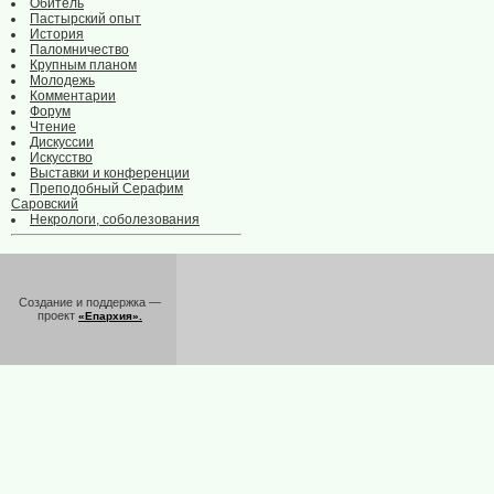
Обитель
Пастырский опыт
История
Паломничество
Крупным планом
Молодежь
Комментарии
Форум
Чтение
Дискуссии
Искусство
Выставки и конференции
Преподобный Серафим
Саровский
Некрологи, соболезования
Создание и поддержка —
проект
«Епархия».