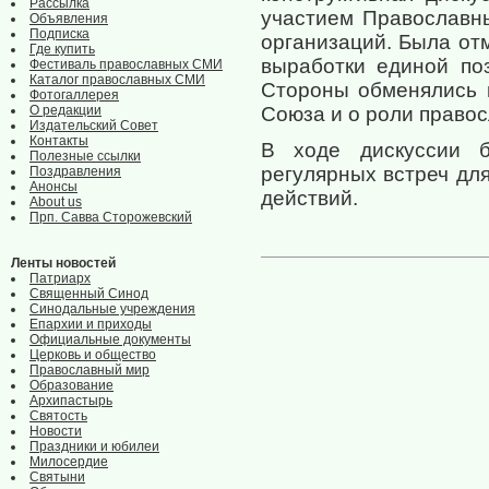
Рассылка
участием Православн
Объявления
Подписка
организаций. Была от
Где купить
выработки единой по
Фестиваль православных СМИ
Каталог православных СМИ
Стороны обменялись 
Фотогаллерея
О редакции
Союза и о роли правос
Издательский Совет
Контакты
В ходе дискуссии б
Полезные ссылки
регулярных встреч д
Поздравления
Анонсы
действий.
About us
Прп. Савва Сторожевский
Ленты новостей
Патриарх
Священный Синод
Синодальные учреждения
Епархии и приходы
Официальные документы
Церковь и общество
Православный мир
Образование
Архипастырь
Святость
Новости
Праздники и юбилеи
Милосердие
Святыни