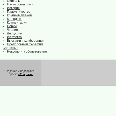
Обитель
Пастырский опыт
История
Паломничество
Крупным планом
Молодежь
Комментарии
Форум
Чтение
Дискуссии
Искусство
Выставки и конференции
Преподобный Серафим
Саровский
Некрологи, соболезования
Создание и поддержка —
проект
«Епархия».