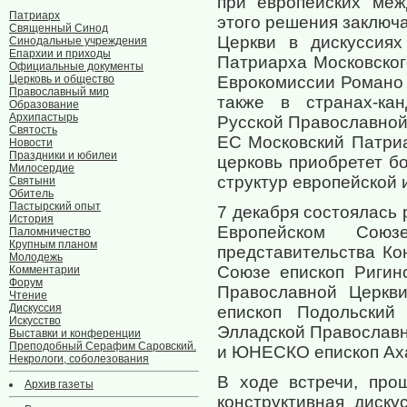
при европейских меж
Патриарх
этого решения заключ
Священный Синод
Церкви в дискуссия
Синодальные учреждения
Епархии и приходы
Патриарха Московског
Официальные документы
Церковь и общество
Еврокомиссии Романо 
Православный мир
также в странах-ка
Образование
Архипастырь
Русской Православной
Святость
ЕС Московский Патриа
Новости
Праздники и юбилеи
церковь приобретет б
Милосердие
структур европейской 
Святыни
Обитель
Пастырский опыт
7 декабря состоялась
История
Европейском Сою
Паломничество
Крупным планом
представительства Ко
Молодежь
Союзе епископ Ригин
Комментарии
Форум
Православной Церкви
Чтение
Дискуссия
епископ Подольский
Искусство
Элладской Православн
Выставки и конференции
Преподобный Серафим Саровский.
и ЮНЕСКО епископ Ах
Некрологи, соболезования
В ходе встречи, про
Архив газеты
конструктивная диску