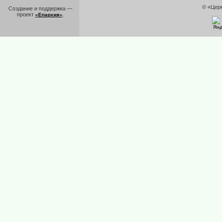
© «Цер
Создание и поддержка —
проект
.
«Епархия»