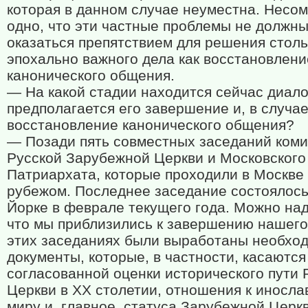
которая в данном случае неуместна. Несо
одно, что эти частные проблемы не должн
оказаться препятствием для решения столь
эпохально важного дела как восстановлени
канонического общения.
— На какой стадии находится сейчас диало
предполагается его завершение и, в случае
восстановление канонического общения?
— Позади пять совместных заседаний ком
Русской Зарубежной Церкви и Московского
Патриархата, которые проходили в Москве 
рубежом. Последнее заседание состоялось
Йорке в феврале текущего года. Можно над
что мы приблизились к завершению нашего
этих заседаниях были выработаны необхо
документы, которые, в частности, касаются
согласованной оценки исторического пути 
Церкви в
XX
столетии, отношения к иносла
миру и, главное, статуса Зарубежной Церкв