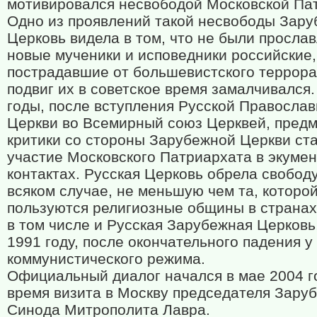
мотивировался несвободой Московской Па
Одно из проявлений такой несвободы Зар
Церковь видела в том, что не были просла
новые мученики и исповедники российские,
пострадавшие от большевистского террора
подвиг их в советское время замалчивался.
годы, после вступления Русской Правосла
Церкви во Всемирный союз Церквей, пред
критики со стороны Зарубежной Церкви ст
участие Московского Патриархата в экуме
контактах. Русская Церковь обрела свобод
всяком случае, не меньшую чем та, которо
пользуются религиозные общины в странах
в том числе и Русская Зарубежная Церковь
1991 году, после окончательного падения у
коммунистического режима.
Официальный диалог начался в мае 2004 г
время визита в Москву председателя Зару
Синода Митрополита Лавра.