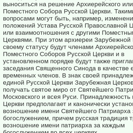
выноситься на решение Архиерейского или
Поместного Собора Русской Церкви. Таким
вопросами могут быть, например, изменен
положений Устава Русской Православной 
или взаимоотношения с другими Поместны
Церквями. При этом архиереи Зарубежной 
своему статусу будут членами Архиерейско
Поместного Соборов Русской Церкви и в
установленном порядке будут также пригл
заседания Священного Синода в качестве 
временных членов. В знак своей принадлеж
единой Русской Церкви Зарубежная Церков
получать святое миро от Святейшего Патр
Московского и всея Руси. Принадлежность 
Церкви предполагает и канонически устан
возношение имени Святейшего Патриарха 
богослужением, причем русская традиция 
возношение имени патриарха за каждым
богослужением во всех церквях.