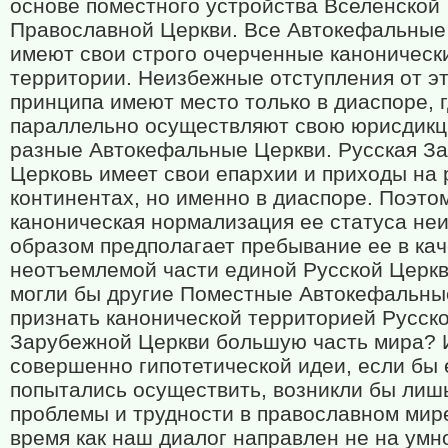
основе поместного устройства Вселенской
Православной Церкви. Все Автокефальные
имеют свои строго очерченные каноническ
территории. Неизбежные отступления от э
принципа имеют место только в диаспоре, 
параллельно осуществляют свою юрисдик
разные Автокефальные Церкви. Русская З
Церковь имеет свои епархии и приходы на
континентах, но именно в диаспоре. Поэто
каноническая нормализация ее статуса н
образом предполагает пребывание ее в ка
неотъемлемой части единой Русской Церкв
могли бы другие Поместные Автокефальны
признать канонической территорией Русск
Зарубежной Церкви большую часть мира? 
совершенно гипотетической идеи, если бы 
попытались осуществить, возникли бы лиш
проблемы и трудности в православном мире
время как наш диалог направлен не на умн