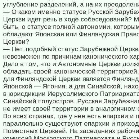
углубление разделений, а на их преодолен
— О каком именно статусе Русской Зарубе
Церкви идет речь в ходе собеседований? 
быть, о статусе полной автономии, которы
обладают Японская или Финляндская Прав
Церкви?
— Нет, подобный статус Зарубежной Церкв
невозможен по причинам канонического ха
Дело в том, что и Автономные Церкви дол
обладать своей канонической территорией
для Финляндской Церкви является Финлянд
Японской — Япония, а для Синайской, нах
в юрисдикции Иерусалимского Патриархат
Синайский полуостров. Русская Зарубежна
не имеет своей территории в аналогичном 
Во всех странах, где у нее есть епархии и 
параллельно существуют епархии и приход
Поместных Церквей. На заседаниях рабоч
комиссий Московского Патриархата и Русс