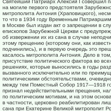
Святейший Патриарх Алексий
I
совершил п
на могиле первого предстоятеля Зарубежн
митрополита Антония (Храповицкого), несм
то что в 1934 году Временным Патриарши
в Москве был издан акт о запрещении в сл
епископов Зарубежной Церкви с предупре
об извержении их из сана в случае неподч
этому прещению (которому они, как известн
подчинились), и в первую очередь это пре
касалось митрополита Антония. Дело в том,
присутствие политического фактора во все
решениях, которые выносились в годы раз
вызванного исключительно или по преимущ
политическими обстоятельствами, очевидно
между тем Поместный Собор 1917—1918 г
признал недействительными прещения, на
по политическим мотивам, и на этом основ
в частности, церковно реабилитирован ли
сана при Екатерине Великой митрополит Р