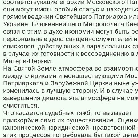
соответствующие епархии Московского Пат
они могут иметь особый статус и находитьс
прямом ведении Святейшего Патриарха или
Украине, Блаженнейшего Митрополита Киев
связи с этим в духе икономии могут быть 
персональные дела священнослужителей и
епископов, действующих в параллельных ст
в случае их готовности к воссоединению в 
Матери-Церкви.
На Святой Земле атмосфера во взаимоотн
между клириками и монашествующими Мос
Патриархата и Зарубежной Церкви ныне у
изменилась в лучшую сторону. И в случае 
завершения диалога эта атмосфера не мож
очиститься.
Что касается судебных тяжб, то вызывает
прискорбие само их существование. Оценк
канонической, юридической, нравственной
этих процессов потребовала бы такой дета