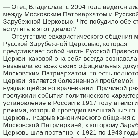
— Отец Владислав, с 2004 года ведется ди
между Московским Патриархатом и Русско
Зарубежной Церковью. Что побудило обе 
вступить в этот диалог?
— Отсутствие евхаристического общения 
Русской Зарубежной Церковью, которая
представляет собой часть Русской Правос
Церкви, каковой она себя всегда сознавала
называла во всех своих официальных доку
Московским Патриархатом, то есть полнот
Церкви, является болезненной проблемой,
нуждающейся во врачевании. Причиной ра
послужили события политического характе
установление в России в 1917 году атеист
режима, который проводил масштабные го
Церковь. Разрыв канонического общения с
Московской Патриархией, к которому Зару
Церковь шла поэтапно, с 1921 по 1943 годы