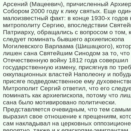
Арсений (Мацеевич), причисленный Архие
Собором 2000 году к лику святых. Еще оди
малоизвестный факт: в конце 1930-х годов 
митрополиту Сергию, впоследствии Святе
Патриарху, обращались с вопросом о том, 
следует поминать бывшего архиепископа
Могилевского Варлаама (Шишацкого), кото
лишен сана Святейшим Синодом за то, что
Отечественную войну 1812 года совершил
государственную измену, присягнув по тре
оккупационных властей Наполеону и побуди
присяге подведомственное ему духовенств
Митрополит Сергий ответил, что его следу
поминать как архиепископа, потому что ли
сана было мотивировано политически.
Представляется очевидным, что тем самым
выразил свое отношение к прещениям, кот
сам накладывал на церковных оппозицион
вероятно, также и к епископам-эмигрантам