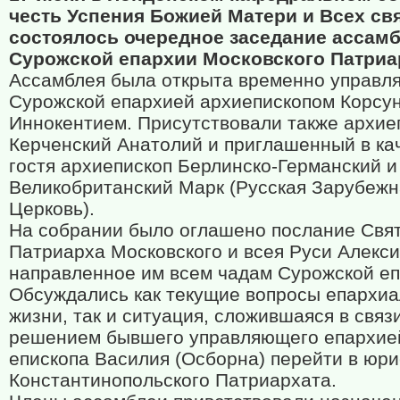
честь Успения Божией Матери и Всех св
состоялось очередное заседание ассам
Сурожской епархии Московского Патриа
Ассамблея была открыта временно управ
Сурожской епархией архиепископом Корсу
Иннокентием. Присутствовали также архие
Керченский Анатолий и приглашенный в ка
гостя архиепископ Берлинско-Германский и
Великобританский Марк (Русская Зарубежн
Церковь).
На собрании было оглашено послание Свя
Патриарха Московского и всея Руси Алекси
направленное им всем чадам Сурожской еп
Обсуждались как текущие вопросы епархи
жизни, так и ситуация, сложившаяся в связ
решением бывшего управляющего епархие
епископа Василия (Осборна) перейти в юр
Константинопольского Патриархата.