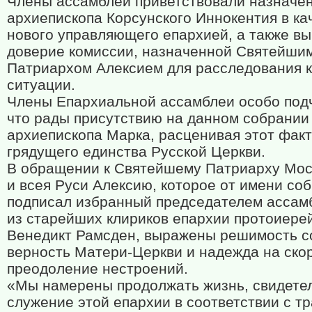
Члены ассамблеи приветствовали назначе
архиепископа Корсунского Иннокентия в ка
нового управляющего епархией, а также в
доверие комиссии, назначенной Святейши
Патриархом Алексием для расследования 
ситуации.
Члены Епархиальной ассамблеи особо под
что рады присутствию на данном собрании
архиепископа Марка, расценивая этот факт 
грядущего единства Русской Церкви.
В обращении к Святейшему Патриарху Мос
и всея Руси Алексию, которое от имени со
подписал избранный председателем ассам
из старейших клириков епархии протоиере
Венедикт Рамсден, выражены решимость с
верность Матери-Церкви и надежда на ск
преодоление нестроений.
«Мы намерены продолжать жизнь, свидетел
служение этой епархии в соответствии с т