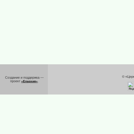
© «Цер
Создание и поддержка —
проект
.
«Епархия»