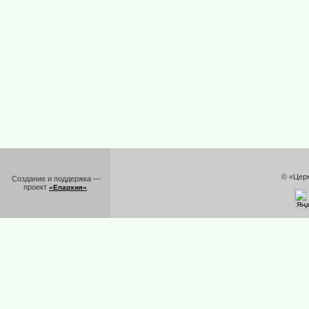
© «Цер
Создание и поддержка —
проект
.
«Епархия»