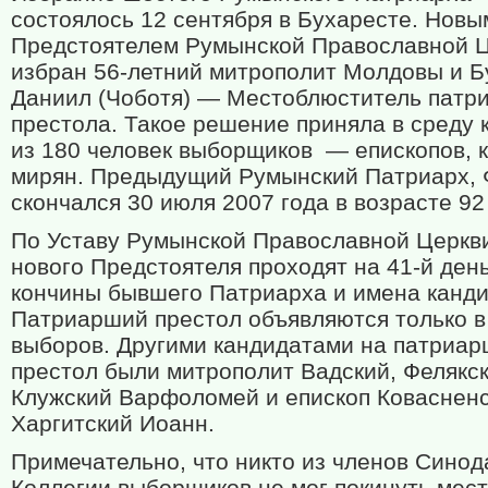
состоялось 12 сентября в Бухаресте. Новы
Предстоятелем Румынской Православной 
избран 56-летний митрополит Молдовы и 
Даниил (Чоботя) — Местоблюститель патр
престола. Такое решение приняла в среду 
из 180 человек выборщиков — епископов, к
мирян. Предыдущий Румынский Патриарх, 
скончался 30 июля 2007 года в возрасте 92 
По Уставу Румынской Православной Церкв
нового Предстоятеля проходят на 41-й ден
кончины бывшего Патриарха и имена канди
Патриарший престол объявляются только в
выборов. Другими кандидатами на патриа
престол были митрополит Вадский, Фелякск
Клужский Варфоломей и епископ Ковасненс
Харгитский Иоанн.
Примечательно, что никто из членов Синод
Коллегии выборщиков не мог покинуть мес