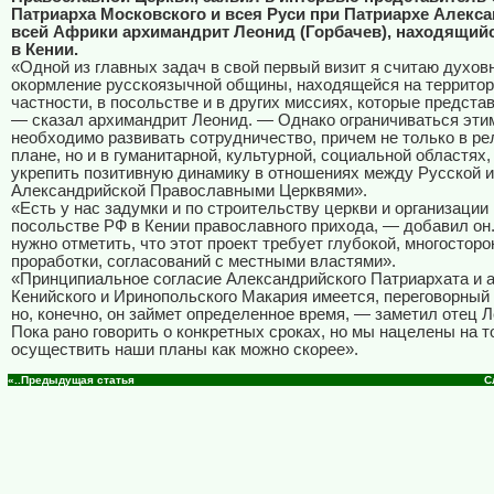
Патриарха Московского и всея Руси при Патриархе Алекс
всей Африки архимандрит Леонид (Горбачев), находящийс
в Кении.
«Одной из главных задач в свой первый визит я считаю духов
окормление русскоязычной общины, находящейся на территор
частности, в посольстве и в других миссиях, которые предста
— сказал архимандрит Леонид. — Однако ограничиваться этим
необходимо развивать сотрудничество, причем не только в ре
плане, но и в гуманитарной, культурной, социальной областях,
укрепить позитивную динамику в отношениях между Русской и
Александрийской
Православными Церквями».
«Есть у нас задумки и по строительству церкви и организации
посольстве РФ в Кении православного прихода, — добавил он
нужно отметить, что этот проект требует глубокой, многосторо
проработки, согласований с местными властями».
«Принципиальное согласие Александрийского Патриархата и 
Кенийского и Иринопольского Макария имеется, переговорный 
но, конечно, он займет определенное время, — заметил отец 
Пока рано говорить о конкретных сроках, но мы нацелены на т
осуществить наши планы как можно скорее».
«..Предыдущая статья
С