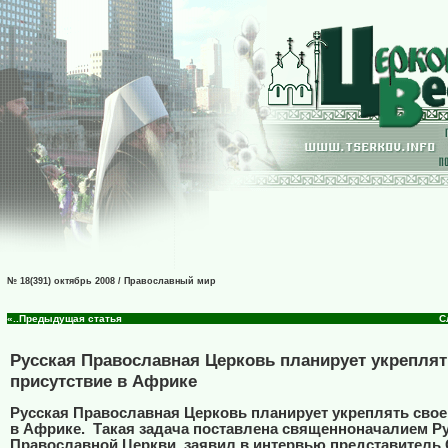
№ 18(391) октябрь 2008 / Православный мир
«..Предыдущая статья
С
Русская Православная Церковь планирует укреплят
присутствие в Африке
Русская Православная Церковь планирует укреплять свое
в Африке.
Такая задача поставлена священноначалием Р
Православной Церкви, заявил в интервью представитель