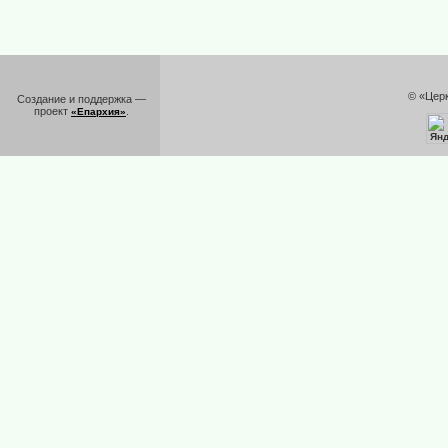
© «Цер
Создание и поддержка —
проект
.
«Епархия»