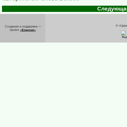
Следующая 
© «Цер
Создание и поддержка —
проект
.
«Епархия»