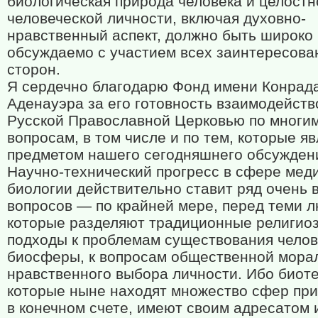
биологическая природа человека и целостн
человеческой личности, включая духовно-
нравственный аспект, должно быть широко
обсуждаемо с участием всех заинтересов
сторон.
Я сердечно благодарю Фонд имени Конрад
Аденауэра за его готовность взаимодейств
Русской Православной Церковью по многи
вопросам, в том числе и по тем, которые я
предметом нашего сегодняшнего обсужден
Научно-технический прогресс в сфере мед
биологии действительно ставит ряд очень
вопросов — по крайней мере, перед теми 
которые разделяют традиционные религио
подходы к проблемам существования челов
биосферы, к вопросам общественной мора
нравственного выбора личности. Ибо биот
которые ныне находят множество сфер пр
в конечном счете, имеют своим адресатом