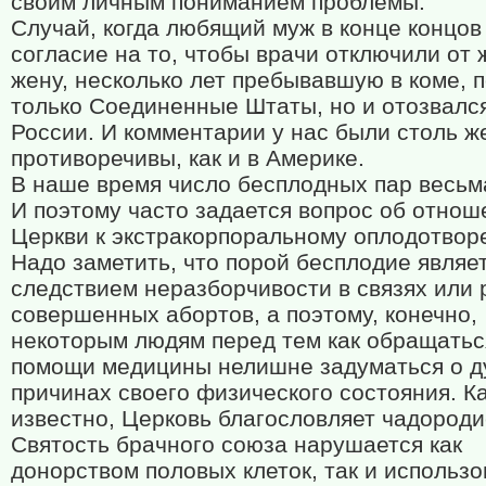
своим личным пониманием проблемы.
Случай, когда любящий муж в конце концов
согласие на то, чтобы врачи отключили от 
жену, несколько лет пребывавшую в коме, п
только Соединенные Штаты, но и отозвалс
России. И комментарии у нас были столь ж
противоречивы, как и в Америке.
В наше время число бесплодных пар весьм
И поэтому часто задается вопрос об отнош
Церкви к экстракорпоральному оплодотвор
Надо заметить, что порой бесплодие являе
следствием неразборчивости в связях или 
совершенных абортов, а поэтому, конечно,
некоторым людям перед тем как обращатьс
помощи медицины нелишне задуматься о д
причинах своего физического состояния. К
известно, Церковь благословляет чадороди
Святость брачного союза нарушается как
донорством половых клеток, так и использ