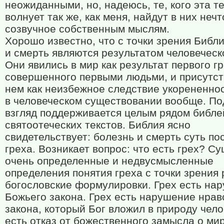
неожиданными, но, надеюсь, те, кого эта т
волнует так же, как меня, найдут в них нечт
созвучное собственным мыслям.
Хорошо известно, что с точки зрения Библ
и смерть являются результатом человеческо
Они явились в мир как результат первого гр
совершенного первыми людьми, и присутст
нем как неизбежное следствие укорененнос
в человеческом существовании вообще. П
взгляд поддерживается целым рядом библе
святоотеческих текстов. Библия ясно
свидетельствует: болезнь и смерть суть по
греха. Возникает вопрос: что есть грех? С
очень определенные и недвусмысленные
определения понятия греха с точки зрения 
богословские формулировки. Грех есть на
Божьего закона. Грех есть нарушение нрав
закона, который Бог вложил в природу чело
есть отказ от божественного замысла о мир