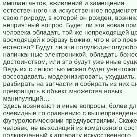
имплантантов, вживлений и замещения
естественного на искусственное подменяе
свою природу, в которой он рожден, возник
неприятный вопрос. Будет ли эта новая пр
человека обладать той же непреходящей ц
восходящей к образу Божию, что и его пре
естество? Будут ли эти полулюди-полуробо
напичканные электроникой, обладать бож
достоинством, или это будут уже иные сущ
Ведь их с легкостью можно будет уничтожа
воссоздавать, модернизировать, ухудшать,
разбирать на запчасти и собирать из них а
превращать в объект множества новых
манипуляций…
Здесь возникают и иные вопросы, более дл
очевидные по сравнению с вышеприведен
футурологическими предчувствиями. Скаже
человек, не выходящий из коматозного сос
подключенный к аппарату искусственного