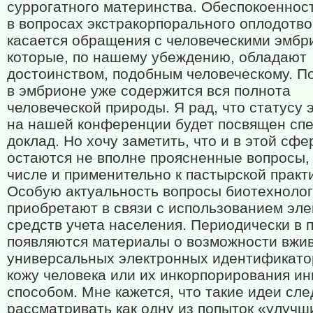
суррогатного материнства. Обеспокоеннос
в вопросах экстракорпорального оплодотв
касается обращения с человеческими эмбр
которые, по нашему убеждению, обладают
достоинством, подобным человеческому. П
в эмбрионе уже содержится вся полнота
человеческой природы. Я рад, что статусу
на нашей конференции будет посвящен сп
доклад. Но хочу заметить, что и в этой сфе
остаются не вполне проясненные вопросы, 
числе и применительно к пастырской практи
Особую актуальность вопросы биотехноло
приобретают в связи с использованием эл
средств учета населения. Периодически в 
появляются материалы о возможности вжи
универсальных электронных идентификато
кожу человека или их инкорпорирования и
способом. Мне кажется, что такие идеи сле
рассматривать как одну из попыток «улучш