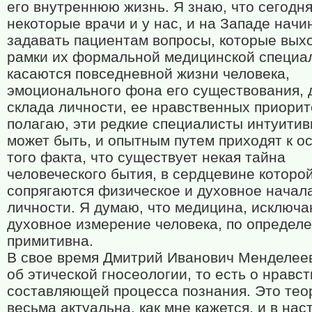
его внутреннюю жизнь. Я знаю, что сегодн
некоторые врачи и у нас, и на Западе нач
задавать пациентам вопросы, которые выхо
рамки их формальной медицинской специа
касаются повседневной жизни человека,
эмоционального фона его существования, 
склада личности, ее нравственных приорит
полагаю, эти редкие специалисты интуитив
может быть, и опытным путем приходят к о
того факта, что существует некая тайна
человеческого бытия, в сердцевине которо
сопрягаются физическое и духовное начал
личности. Я думаю, что медицина, исключ
духовное измерение человека, по определ
примитивна.
В свое время Дмитрий Иванович Менделее
об этической гносеологии, то есть о нравс
составляющей процесса познания. Это тео
весьма актуальна, как мне кажется, и в на