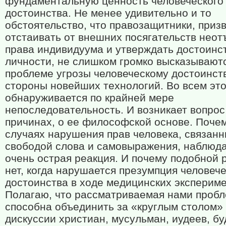
фундаментальную ценность человеческого
достоинства. Не менее удивительно и то
обстоятельство, что правозащитники, приз
отстаивать от внешних посягательств нео
права индивидуума и утверждать достоинс
личности, не слишком громко высказывают
проблеме угрозы человеческому достоинст
стороны новейших технологий. Во всем эт
обнаруживается по крайней мере
непоследовательность. И возникает вопрос
причинах, о ее философской основе. Почем
случаях нарушения прав человека, связанн
свободой слова и самовыражения, наблюд
очень острая реакция. И почему подобной 
нет, когда нарушается презумпция человече
достоинства в ходе медицинских эксперим
Полагаю, что рассматриваемая нами проб
способна объединить за «круглым столом»
дискуссии христиан, мусульман, иудеев, бу