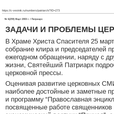
https://c-vestnik.ru/numbers/patriarch/?ID=273
№ 6(259) Март 2003 г. / Патриарх
ЗАДАЧИ И ПРОБЛЕМЫ ЦЕ
В Храме Христа Спасителя 25 март
собрание клира и председателей п
ежегодном обращении, наряду с д
жизни, Святейший Патриарх подро
церковной прессы.
Оценивая развитие церковных СМИ
наиболее достойные и заметные пр
и программу “Православная энцикло
посвященные работе священников 