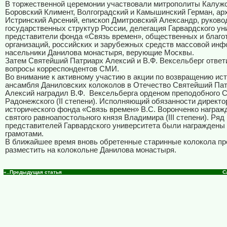
В торжественной церемонии участвовали митрополиты Калужс
Боровский Климент, Волгоградский и Камышинский Герман, ар
Истринский Арсений, епископ Дмитровский Александр, руково
государственных структур России, делегация Гарвардского ун
представители фонда «Связь времен», общественных и благ
организаций, российских и зарубежных средств массовой инф
насельники Данилова монастыря, верующие Москвы.
Затем Святейший Патриарх Алексий и В.Ф. Вексельберг ответ
вопросы корреспондентов СМИ.
Во внимание к активному участию в акции по возвращению ис
ансамбля Даниловских колоколов в Отечество Святейший Па
Алексий наградил В.Ф.
Вексельберга орденом преподобного С
Радонежского (
II
степени). Исполняющий обязанности директо
исторического фонда «Связь времен» В.С. Воронченко награж
святого равноапостольного князя Владимира (
III
степени). Ряд
представителей Гарвардского университета были награжден
грамотами.
В ближайшее время вновь обретенные старинные колокола пр
разместить на колокольне Данилова монастыря.
«..Предыдущая статья
С