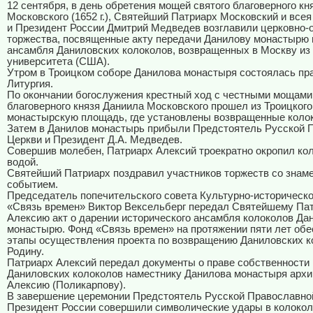
12 сентября, в день обретения мощей святого благоверного кн
Московского (
1652 г
.), Святейший Патриарх Московский и всея
и Президент России Дмитрий Медведев возглавили церковно
торжества, посвященные акту передачи Данилову монастырю 
ансамбля Даниловских колоколов, возвращенных в Москву из 
университета (США).
Утром в Троицком соборе Данилова монастыря состоялась пр
Литургия.
По окончании богослужения крестный ход с честными мощами
благоверного князя Даниила Московского прошел из Троицкого
монастырскую площадь, где установлены возвращенные коло
Затем в Данилов монастырь прибыли Предстоятель Русской 
Церкви и Президент Д.А. Медведев.
Совершив молебен, Патриарх Алексий троекратно окропил ко
водой.
Святейший Патриарх поздравил участников торжеств со зна
событием.
Председатель попечительского совета Культурно-историческ
«Связь времен» Виктор Вексельберг передал Святейшему Па
Алексию акт о дарении исторического ансамбля колоколов Да
монастырю. Фонд «Связь времен» на протяжении пяти лет обе
этапы осуществления проекта по возвращению Даниловских к
Родину.
Патриарх Алексий передал документы о праве собственности
Даниловских колоколов наместнику Данилова монастыря арх
Алексию (Поликарпову).
В завершение церемонии Предстоятель Русской Православно
Президент России совершили символические удары в колокол