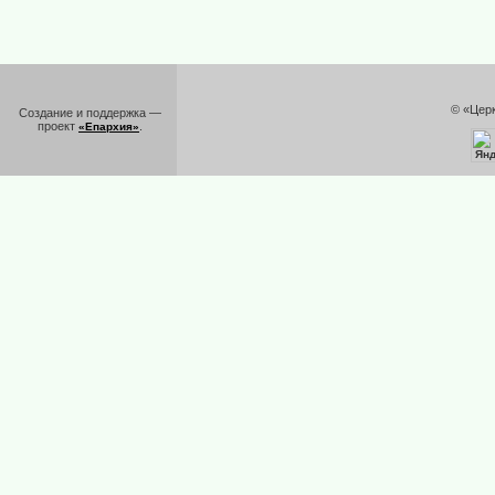
© «Цер
Создание и поддержка —
проект
.
«Епархия»