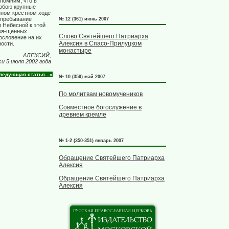
помним, что в
собою крупные
нном крестном ходе
 пребывание
№ 12 (361) июнь 2007
 Небесной к этой
свя-щенных
Слово Святейшего Патриарха
ословение на их
Алексия в Спасо-Прилуцком
ости.
монастыре
АЛЕКСИЙ,
и 5 июля 2002 года
ледующая статья...»
№ 10 (359) май 2007
По молитвам новомучеников
Совместное богослужение в
древнем кремле
№ 1-2 (350-351) январь 2007
Обращение Святейшего Патриарха
Алексия
Обращение Святейшего Патриарха
Алексия