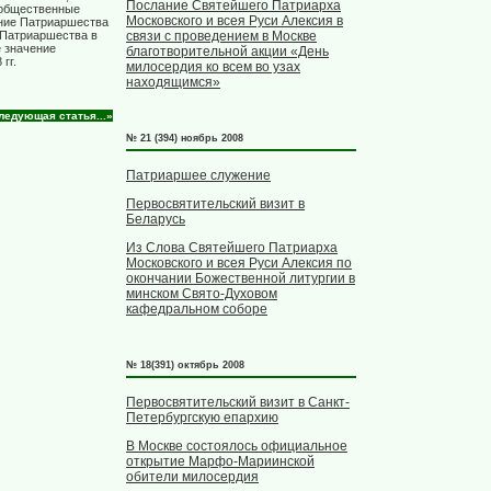
Послание Святейшего Патриарха
 общественные
Московского и всея Руси Алексия в
ение Патриаршества
связи с проведением в Москве
 Патриаршества в
 значение
благотворительной акции «День
гг.
милосердия ко всем во узах
находящимся»
ледующая статья...»
№ 21 (394) ноябрь 2008
Патриаршее служение
Первосвятительский визит в
Беларусь
Из Слова Святейшего Патриарха
Московского и всея Руси Алексия по
окончании Божественной литургии в
минском Свято-Духовом
кафедральном соборе
№ 18(391) октябрь 2008
Первосвятительский визит в Санкт-
Петербургскую епархию
В Москве состоялось официальное
открытие Марфо-Мариинской
обители милосердия