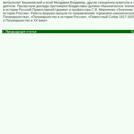
митрополит Кишиневский и всей Молдавии Владимир, другие священнослужители и
деятели. Прозвучали доклады протоиерея Владислава Цыпина «Каноническое знач
в истории Русской Православной Церкви» и профессора С.В. Мироненко «Значение
истории России». Работа форума прошла по направлениям «Церковно-каноническое
Патриаршества», «Патриаршество в истории России», «Поместный Собор 1917-1918 
и Патриаршество в ХХ веке».
«..Предыдущая статья
С