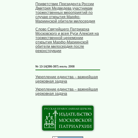
Приветствие Президента России
Дмитрия Медведева участникам
торжественных мероприятий по
случаю открытия Марфо-
Мариинской обители милосердия
Слово Святейшего Патриарха
Московского и всея Руси Алексия на
торжественной церемонии
открытия Марфо-Мариинской
обители милосердия после
реконструкции
№ 13-14(386-387) июль 2008
Укрепление единства – важнейшая
церковная задача
Укрепление единства – важнейшая
церковная задача