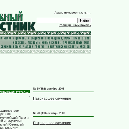
Архив номеров газеты →
Расширенный поиск »
№ 19(392) октябрь 2008
ледующая статья...»
Патриаршее служение
едательством
№ 20 (393) октябрь 2008
еренция
лаженнейший Папа и
ий и Ладожский
Патриаршее служение
нский Ювеналий,
кий Климент,