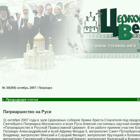
№ 20(369) октябрь 2007 / Патриарх
«..Предыдущая статья
С
Патриаршество на Руси
11 октября 2007 года в зале Церковных соборов Храма Христа Спасителя под предс
Святейшего Патриарха Московского и всея Руси Алексия состоялась научная конф
«Патриаршество в Русской Православной Церкви». В ее работе приняли участие Б
Патриарх Александрийский и всей Африки Феодор II, митрополит Санкт-Петербургск
Владимир, митрополит Минский и Слуцкий Филарет, митрополит Крутицкий и Коломе
митрополит Смоленский и Калининградский Кирилл, митрополит Калужский и Боровс