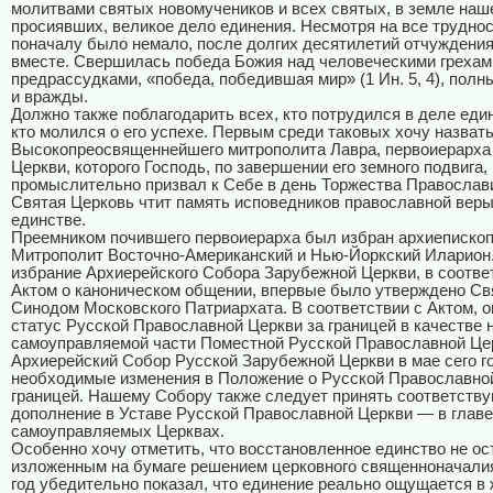
молитвами святых новомучеников и всех святых, в земле наш
просиявших, великое дело единения. Несмотря на все труднос
поначалу было немало, после долгих десятилетий отчуждения
вместе. Свершилась победа Божия над человеческими грехам
предрассудками, «победа, победившая мир» (1 Ин. 5, 4), пол
и вражды.
Должно также поблагодарить всех, кто потрудился в деле един
кто молился о его успехе. Первым среди таковых хочу назват
Высокопреосвященнейшего митрополита Лавра, первоиерарха
Церкви, которого Господь, по завершении его земного подвига,
промыслительно призвал к Себе в день Торжества Православи
Святая Церковь чтит память исповедников православной веры
единстве.
Преемником почившего первоиерарха был избран архиепископ
Митрополит Восточно-Американский и Нью-Йоркский Иларион.
избрание Архиерейского Собора Зарубежной Церкви, в соотве
Актом о каноническом общении, впервые было утверждено С
Синодом Московского Патриархата. В соответствии с Актом,
статус Русской Православной Церкви за границей в качестве
самоуправляемой части Поместной Русской Православной Це
Архиерейский Собор Русской Зарубежной Церкви в мае сего г
необходимые изменения в Положение о Русской Православной
границей. Нашему Собору также следует принять соответств
дополнение в Уставе Русской Православной Церкви — в главе
самоуправляемых Церквах.
Особенно хочу отметить, что восстановленное единство не о
изложенным на бумаге решением церковного священноначал
год убедительно показал, что единение реально ощущается в