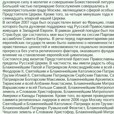
духовную силу в молитве и совершении Божественной литурги
Большей частью патриаршие богослужения совершались в
первопрестольном граде Москве, являющемся сферой особых
Предстоятеля Церкви. Кроме того, за четыре минувших года я
семнадцать епархий нашей Церкви.
В октябре 2007 года был осуществлен визит во Францию, гла
которого была духовная поддержка чад Русской Православно
живущих в Западной Европе. В рамках данной поездки был п
Страсбург, где состоялось мое выступление на сессии Парла
ассамблеи Совета Европы. В речи перед парламентариями ра
европейских государств мною было заявлено о неизменности
нравственных ценностей и невозможности социально-экономи
прогресса без учета религиозного фактора, оказавшего фунд
влияние на становление европейской цивилизации.
Состоялся ряд визитов Предстоятелей братских Православны
пределы Русской Церкви. В частности, мы имели радость общ
Блаженнейшим Папой и Патриархом Александрийским и всей
Феодором II, Святейшим и Блаженнейшим Католикосом-Патри
Грузии Илией II, Святейшим Патриархом Сербским Павлом, 
Патриархом Болгарским Максимом, Блаженнейшим Архиепис
Тиранским и всей Албании Анастасием, Блаженнейшим Митро
Варшавским и всей Польши Саввой, Блаженнейшим Митропо
земель и Словакии Христофором, Блаженнейшим Митрополит
Америки и Канады Германом. Кроме того, во время проведени
саммита религиозных лидеров в июле 2006 года Москву посет
Святейший и Блаженнейший Католикос-Патриарх всея Грузии И
Блаженнейший Патриарх Румынский Феоктист, Блаженнейший
Чешских земель и Словакии Христофор, Блаженнейший Митр