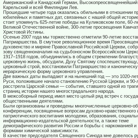
Американский и Канадский Герман, Высокопреосвященнейший
Карельский и всей Финляндии Лев.
Прошедшие четыре года оказались обильными в отношении п
юбилейных и памятных дат, связанных с нашей общей истори
стоит упомянуть 625-летие победы на Куликовском поле, 60-л
Великой Отечественной войне, 300-летие просвещения Камчат
Христовой Истины.
Осенью 2007 года мы торжественно отметили 90-летие восст
Патриаршества. В смутное революционное время Преосвящен
духовенство и миряне Православной Российской Церкви, соб
зову священноначалия на судьбоносном Всероссийском Церк
1917–1918 годов, объединились в общем стремлении благоуст
церковную жизнь, обсудили, Духу Святому споспешествующу
церковный строй, восстановили Патриаршество и каноническу
иерархическую форму церковного управления.
Две важных даты выпадают и на нынешний год — это 1020-ле
Руси, положившее начало становлению Русской Церкви, и 90-
расстрела Царской семьи — события, ставшего одной из траг
страниц истории нашего многострадального народа.
В межсоборный период имел место целый ряд встреч с госуд
общественными деятелями.
Были организованы и проведены многочисленные церковно-о
конференции, посвященные вопросам духовно-нравственного 
патриотического воспитания молодежи, образования, социаль
информационно-издательской деятельности, а также теме
демографического развития России и борьбы с наркоманией и
формами химической зависимости.
В качестве председателя Священного Синода мне довелось р