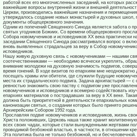
работой всех его многочисленных заседаний, на которых рас
важнейшие вопросы внутренней жизни и внешней деятельнос
Церкви, производились важнейшие назначения и перемещения
утверждалось создание новых монастырей и духовных школ,
документы общецерковного значения.
Одним из попечений Священного Синода является забота о п
святых угодников Божиих. Со времени общецерковного просл
Собора новомучеников и исповедников ХХ века практически н
заседании Священного Синода рассматривался вопрос о вклю
вновь выявленных страдальцев за веру в Собор новомученико
исповедников.
Нашу живую духовную связь с новомучениками — нашими св
соотечественниками — необходимо всячески укреплять, обра
внимание молодежи на духовную значимость подвигов, совер
время гонений. В ходе визитов по епархиям мне неоднократно
посещать храмы или обители, где служили будущие новомучен
места их страдальческого подвига. Задача архипастырей — с 
ревностью знакомить свою паству с подвигом уже прославле
новомучеников и исповедников и всемерно содействовать изу
епархиях материалов о пострадавших за веру в ХХ веке. Така
должна быть приоритетной в деятельности епархиальных ком
канонизации святых, о создании которых было принято решен
Архиерейским Собором 1992 года.
Прославляя подвиг новомучеников и исповедников, жизнь свою
Христа положивших, Церковь наша также хранит молитвенную
всех своих чадах, которые стали вынужденными жертвами пол
проводимой безбожной властью, в частности, в отношении кре
Эта политика была не только безбожной, но и бесчеловечной.