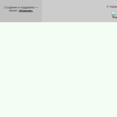
© «Цер
Создание и поддержка —
проект
.
«Епархия»