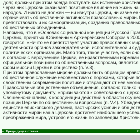
долг, должны при этом всегда поступать как истинные христиа
через них Церковь оказывает позитивное влияние на жизнь на
народов. И никто не должен — ни изнутри Церкви, ни извне ее
ограничивать общественной активности православных мирян.
препятствовать и их самоорганизации, созданию православны
общественных объединений.
Напомню, что в «Основах социальной концепции Русской Пра
Церкви», принятых Юбилейным Архиерейским Собором в 2000 
говорится: «Ничто не препятствует участию православных мир
деятельности органов законодательной, исполнительной и суд
политических организаций. Мало того, такое участие, если он
в согласии с вероучением Церкви, ее нравственными нормами 
официальной позицией по общественным вопросам, является 
форм миссии Церкви в обществе» (п. V.3).
При этом православные миряне должны быть образцом нравс
общественное служение несовместимо с пороками, которые п
свойственны современной политике и отвращают от нее многи
Православные общественные объединения, согласно только ч
упомянутому документу, «призываются к советованию с церк
Священноначалием, к координации действий в области осуще
позиции Церкви по общественным вопросам» (п. V.4). Убежден
единстве епископского делания, пастырских усилий и общест
активности мирян наша Церковь достигнет наибольшего успех
преображения мира, устрояя его жизнь по заповедям Христов
«..Предыдущая статья
С