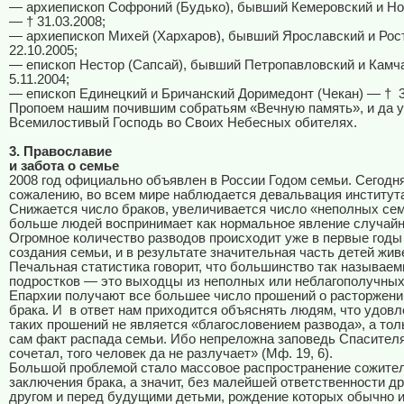
— архиепископ Софроний (Будько), бывший Кемеровский и Но
— † 31.03.2008;
— архиепископ Михей (Хархаров), бывший Ярославский и Рос
22.10.2005;
— епископ Нестор (Сапсай), бывший Петропавловский и Камч
5.11.2004;
— епископ Единецкий и Бричанский Доримедонт (Чекан) — †
Пропоем нашим почившим собратьям «Вечную память», и да у
Всемилостивый Господь во Своих Небесных обителях.
3. Православие
и забота о семье
2008 год официально объявлен в России Годом семьи. Сегодня
сожалению, во всем мире наблюдается девальвация институт
Снижается число браков, увеличивается число «неполных сем
больше людей воспринимает как нормальное явление случайн
Огромное количество разводов происходит уже в первые годы
создания семьи, и в результате значительная часть детей жив
Печальная статистика говорит, что большинство так называе
подростков — это выходцы из неполных или неблагополучных
Епархии получают все большее число прошений о расторжени
брака. И
в ответ нам приходится объяснять людям, что удов
таких прошений не является «благословением развода», а тол
сам факт распада семьи. Ибо непреложна заповедь Спасителя
сочетал, того человек да не разлучает» (Мф. 19, 6).
Большой проблемой стало массовое распространение сожител
заключения брака, а значит, без малейшей ответственности др
другом и перед будущими детьми, рождение которых обычно и