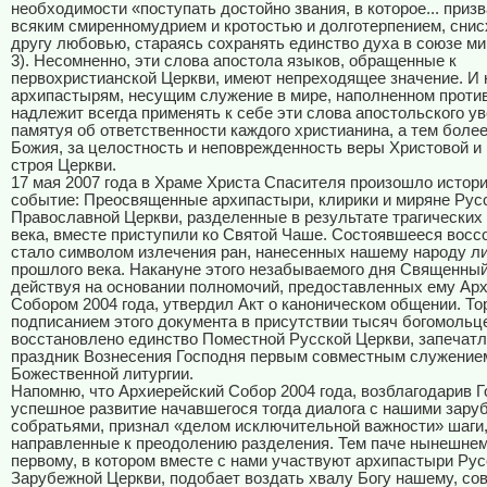
необходимости «поступать достойно звания, в которое... призв
всяким смиренномудрием и кротостью и долготерпением, снис
другу любовью, стараясь сохранять единство духа в союзе мир
3). Несомненно, эти слова апостола языков, обращенные к
первохристианской Церкви, имеют непреходящее значение. И 
архипастырям, несущим служение в мире, наполненном проти
надлежит всегда применять к себе эти слова апостольского у
памятуя об ответственности каждого христианина, а тем боле
Божия, за целостность и неповрежденность веры Христовой и 
строя Церкви.
17 мая 2007 года в Храме Христа Спасителя произошло истор
событие: Преосвященные архипастыри, клирики и миряне Рус
Православной Церкви, разделенные в результате трагических
века, вместе приступили ко Святой Чаше. Состоявшееся восс
стало символом излечения ран, нанесенных нашему народу л
прошлого века. Накануне этого незабываемого дня Священны
действуя на основании полномочий, предоставленных ему Ар
Собором 2004 года, утвердил Акт о каноническом общении. Т
подписанием этого документа в присутствии тысяч богомольц
восстановлено единство Поместной Русской Церкви, запечатл
праздник Вознесения Господня первым совместным служение
Божественной литургии.
Напомню, что Архиерейский Собор 2004 года, возблагодарив Г
успешное развитие начавшегося тогда диалога с нашими зар
собратьями, признал «делом исключительной важности» шаги
направленные к преодолению разделения. Тем паче нынешне
первому, в котором вместе с нами участвуют архипастыри Рус
Зарубежной Церкви, подобает воздать хвалу Богу нашему, с