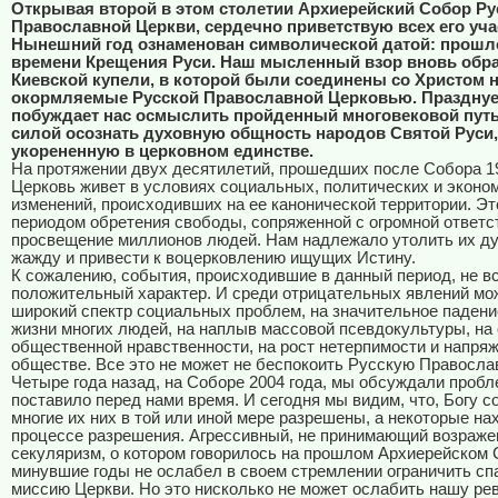
Открывая второй в этом столетии Архиерейский Собор Ру
Православной Церкви, сердечно приветствую всех его уча
Нынешний год ознаменован символической датой: прошло
времени Крещения Руси. Наш мысленный взор вновь обр
Киевской купели, в которой были соединены со Христом 
окормляемые Русской Православной Церковью. Празднуе
побуждает нас осмыслить пройденный многовековой путь
силой осознать духовную общность народов Святой Руси,
укорененную в церковном единстве.
На протяжении двух десятилетий, прошедших после Собора 19
Церковь живет в условиях социальных, политических и эконо
изменений, происходивших на ее канонической территории. Эт
периодом обретения свободы, сопряженной с огромной ответс
просвещение миллионов людей. Нам надлежало утолить их д
жажду и привести к воцерковлению ищущих Истину.
К сожалению, события, происходившие в данный период, не в
положительный характер. И среди отрицательных явлений мож
широкий спектр социальных проблем, на значительное падени
жизни многих людей, на наплыв массовой псевдокультуры, на
общественной нравственности, на рост нетерпимости и напря
обществе. Все это не может не беспокоить Русскую Правосла
Четыре года назад, на Соборе 2004 года, мы обсуждали проб
поставило перед нами время. И сегодня мы видим, что, Богу 
многие их них в той или иной мере разрешены, а некоторые на
процессе разрешения. Агрессивный, не принимающий возраже
секуляризм, о котором говорилось на прошлом Архиерейском 
минувшие годы не ослабел в своем стремлении ограничить с
миссию Церкви. Но это нисколько не может ослабить нашу ре