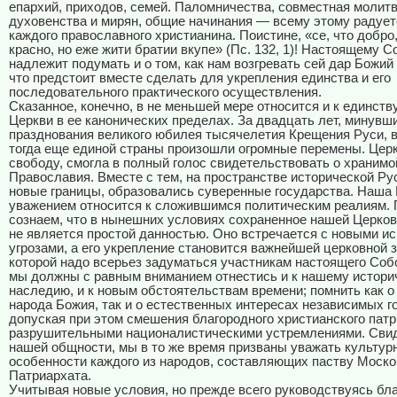
епархий, приходов, семей. Паломничества, совместная молитв
духовенства и мирян, общие начинания — всему этому радует
каждого православного христианина. Поистине, «се, что добро,
красно, но еже жити братии вкупе» (Пс. 132, 1)! Настоящему С
надлежит подумать и о том, как нам возгревать сей дар Божий (2
что предстоит вместе сделать для укрепления единства и его
последовательного практического осуществления.
Сказанное, конечно, в не меньшей мере относится и к единств
Церкви в ее канонических пределах. За двадцать лет, минувш
празднования великого юбилея тысячелетия Крещения Руси, 
тогда еще единой страны произошли огромные перемены. Цер
свободу, смогла в полный голос свидетельствовать о хранимо
Православия. Вместе с тем, на пространстве исторической Ру
новые границы, образовались суверенные государства. Наша 
уважением относится к сложившимся политическим реалиям. 
сознаем, что в нынешних условиях сохраненное нашей Церко
не является простой данностью. Оно встречается с новыми и
угрозами, а его укрепление становится важнейшей церковной 
которой надо всерьез задуматься участникам настоящего Соб
мы должны с равным вниманием отнестись и к нашему истори
наследию, и к новым обстоятельствам времени; помнить как о
народа Божия, так и о естественных интересах независимых г
допуская при этом смешения благородного христианского патр
разрушительными националистическими устремлениями. Свид
нашей общности, мы в то же время призваны уважать культур
особенности каждого из народов, составляющих паству Моско
Патриархата.
Учитывая новые условия, но прежде всего руководствуясь бл