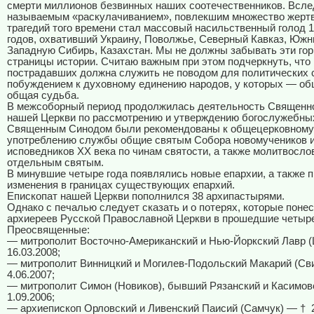
смерти миллионов безвинных наших соотечественников. Вслед
называемым «раскулачиванием», повлекшим множество жертв
трагедий того времени стал массовый насильственный голод 
годов, охвативший Украину, Поволжье, Северный Кавказ, Южн
Западную Сибирь, Казахстан. Мы не должны забывать эти гор
страницы истории. Считаю важным при этом подчеркнуть, что 
пострадавших должна служить не поводом для политических 
побуждением к духовному единению народов, у которых — об
общая судьба.
В межсоборный период продолжилась деятельность Священн
нашей Церкви по рассмотрению и утверждению богослужебных
Священным Синодом были рекомендованы к общецерковному
употреблению службы общие святым Собора новомучеников 
исповедников ХХ века по чинам святости, а также молитвосло
отдельным святым.
В минувшие четыре года появлялись новые епархии, а также 
изменения в границах существующих епархий.
Епископат нашей Церкви пополнился 38 архипастырями.
Однако с печалью следует сказать и о потерях, которые поне
архиереев Русской Православной Церкви в прошедшие четыре
Преосвященные:
— митрополит Восточно-Американский и Нью-Йоркский Лавр (
16.03.2008;
— митрополит Винницкий и Могилев-Подольский Макарий (Св
4.06.2007;
— митрополит Симон (Новиков), бывший Рязанский и Касимов
1.09.2006;
— архиепископ Орловский и Ливенский Паисий (Самчук) — †