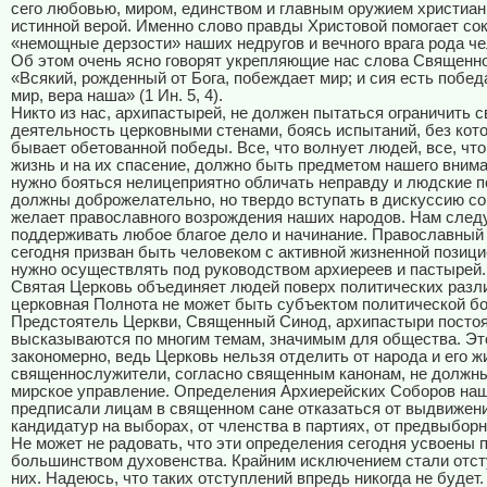
сего любовью, миром, единством и главным оружием христиа
истинной верой. Именно слово правды Христовой помогает со
«немощные дерзости» наших недругов и вечного врага рода че
Об этом очень ясно говорят укрепляющие нас слова Священно
«Всякий, рожденный от Бога, побеждает мир; и сия есть побе
мир, вера наша» (1 Ин. 5, 4).
Никто из нас, архипастырей, не должен пытаться ограничить 
деятельность церковными стенами, боясь испытаний, без кот
бывает обетованной победы. Все, что волнует людей, все, что
жизнь и на их спасение, должно быть предметом нашего внима
нужно бояться нелицеприятно обличать неправду и людские п
должны доброжелательно, но твердо вступать в дискуссию со 
желает православного возрождения наших народов. Нам след
поддерживать любое благое дело и начинание. Православный
сегодня призван быть человеком с активной жизненной позици
нужно осуществлять под руководством архиереев и пастырей.
Святая Церковь объединяет людей поверх политических разли
церковная Полнота не может быть субъектом политической б
Предстоятель Церкви, Священный Синод, архипастыри посто
высказываются по многим темам, значимым для общества. Эт
закономерно, ведь Церковь нельзя отделить от народа и его ж
священнослужители, согласно священным канонам, не должны
мирское управление. Определения Архиерейских Соборов на
предписали лицам в священном сане отказаться от выдвижен
кандидатур на выборах, от членства в партиях, от предвыборн
Не может не радовать, что эти определения сегодня усвоены
большинством духовенства. Крайним исключением стали отст
них. Надеюсь, что таких отступлений впредь никогда не будет.