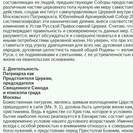
составляющих ее людей, предшествующие Соборы предоста
различным частям церковного тела нужную им меру самостоя
действия, создав институт самоуправляемых Церквей внутри 
Московского Патриархата. Юбилейный Архиерейский Собор 20
систематизировал эти канонические деяния, внеся соответст
изменения в Устав Русской Православной Церкви. Считаю, что
подтверждает правильность и своевременность данных мер. О
разумеется, могут обсуждаться и совершенствоваться в связи
иными потребностями церковной жизни. Но уверен, что при эт
ставиться под угрозу драгоценная для всех нас духовная свя
народов, духовная целостность нашей общей Родины — вели
Руси, с ее подвижниками и святынями, с ее устремленностью 
жизни на евангельских основаниях.
2. Деятельность
Патриарха как
Предстоятеля Церкви,
председателя
Священного Синода
и епископа града
Москвы
Божественная литургия, являясь зримым воплощением Царств
пришедшего в силе (Мк. 9, 1), должна быть центром жизни каж
христианина. Ведь в единстве со Христом, которое в условиях
бытия наиболее полно реализуется в Евхаристии, состоит цел
одновременно условие нашего духовного возрастания. Именно
всегда с особой ревностью и вниманием отношусь к совершен
богослужений, к предстоянию перед Престолом Божиим, неиз