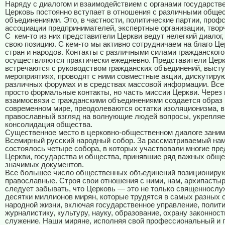
Наряду с диалогом и взаимодействием с органами государстве
Церковь постоянно вступает в отношения с различными обще
объединениями. Это, в частности, политические партии, проф
ассоциации предпринимателей, экспертные организации, твор
С
кем-то из них представители Церкви ведут нелегкий диалог,
свою позицию. С кем-то мы активно сотрудничаем на благо Це
стран и народов. Контакты с различными силами гражданског
осуществляются практически ежедневно. Представители Цер
встречаются с руководством гражданских объединений, высту
мероприятиях, проводят с ними совместные акции, дискутирую
различных форумах и в средствах массовой информации. Все
просто формальные контакты, но часть миссии Церкви. Через
взаимосвязи с гражданскими объединениями создается образ 
современном мире, преодолеваются остатки изоляционизма, 
православный взгляд на волнующие людей вопросы, укрепляе
консолидация общества.
Существенное место в церковно-общественном диалоге заним
Всемирный русский народный собор. За рассматриваемый на
состоялось четыре собора, в которых участвовали многие пр
Церкви, государства и общества, принявшие ряд важных общ
значимых документов.
Все большее число общественных объединений позиционирую
православные. Строя свои отношения с ними, нам, архипастыр
следует забывать, что Церковь — это не только священнослу
десятки миллионов мирян, которые трудятся в самых разных 
народной жизни, включая государственное управление, полити
журналистику, культуру, науку, образование, охрану законност
служение. Наши миряне, исполняя свой профессиональный и 