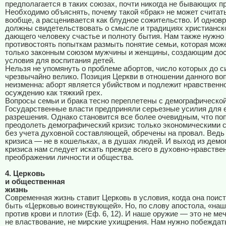
предполагается в таких союзах, почти никогда не бывающих п
Необходимо объяснять, почему такой «брак» не может считат
вообще, а расценивается как блудное сожительство. И однов
должны свидетельствовать о смысле и традициях христианско
дающего человеку счастье и полноту бытия. Нам также нужно
противостоять попыткам размыть понятие семьи, которая мож
только законным союзом мужчины и женщины, создающим до
условия для воспитания детей.
Нельзя не упомянуть о проблеме абортов, число которых до с
чрезвычайно велико. Позиция Церкви в отношении данного во
неизменна: аборт является убийством и подлежит нравственн
осуждению как тяжкий грех.
Вопросы семьи и брака тесно переплетены с демографическо
Государственные власти предприняли серьезные усилия для 
разрешения. Однако становится все более очевидным, что по
преодолеть демографический кризис только экономическими 
без учета духовной составляющей, обречены на провал. Ведь
кризиса — не в кошельках, а в душах людей. И выход из демо
кризиса нам следует искать прежде всего в духовно-нравстве
преображении личности и общества.
4. Церковь
и общественная
жизнь
Современная жизнь ставит Церковь в условия, когда она поис
быть «Церковью воинствующей». Но, по слову апостола, «наш
против крови и плоти» (Еф. 6, 12). И наше оружие — это не меч
не властвование, не мирские ухищрения. Нам нужно побеждать