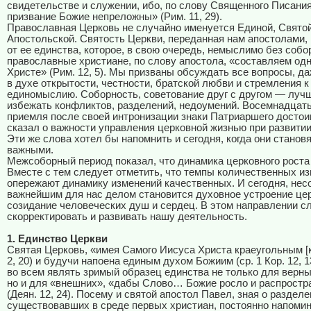
свидетельстве и служении, ибо, по слову Священного Писания
призвание Божие непреложны» (Рим. 11, 29).
Православная Церковь не случайно именуется Единой, Святой
Апостольской. Святость Церкви, переданная нам апостолами,
от ее единства, которое, в свою очередь, немыслимо без собо
православные христиане, по слову апостола, «составляем одн
Христе» (Рим. 12, 5). Мы призваны обсуждать все вопросы, д
в духе открытости, честности, братской любви и стремления к
единомыслию. Соборность, советование друг с другом — луч
избежать конфликтов, разделений, недоумений. Восемнадцать
приемля после своей интронизации знаки Патриаршего достои
сказал о важности управления церковной жизнью при развитии
Эти же слова хотел бы напомнить и сегодня, когда они станов
важными.
Межсоборный период показал, что динамика церковного роста
Вместе с тем следует отметить, что темпы количественных и
опережают динамику изменений качественных. И сегодня, нес
важнейшим для нас делом становится духовное устроение цер
созидание человеческих душ и сердец. В этом направлении с
скорректировать и развивать нашу деятельность.
1. Единство Церкви
Святая Церковь, «имея Самого Иисуса Христа краеугольным [
2, 20) и будучи напоена единым духом Божиим (ср. 1 Кор. 12, 1
во всем являть зримый образец единства не только для верны
но и для «внешних», «дабы Слово… Божие росло и распростр
(Деян. 12, 24). Посему и святой апостол Павел, зная о разделе
существовавших в среде первых христиан, постоянно напомин