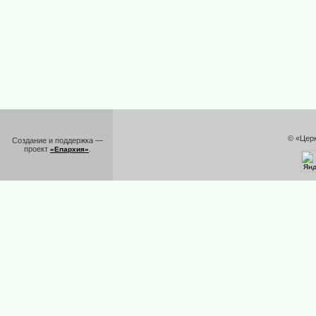
© «Цер
Создание и поддержка —
проект
.
«Епархия»