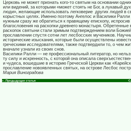
Церковь не может признать кого-то святым на основании одних
или видений, за которыми «может стоять не Бог, а лукавый ду
люди», желающие использовать легковерие
других людей в с
корыстных целях. Именно поэтому Ангелос и Василики Ралли
нужным сразу же обратиться к правящему епископу, испросив 
благословения на раскопки древнего монастыря. Обретенные 
раскопок святыни стали зримым подтверждением воли Божией
прославлении спустя сотни лет лесбосских мучеников. Научн
исторические изыскания, которые были осуществлены извес
греческими исследователями, также подтвердили то, о чем ж
вначале узнали из своих снов.
Василики Ралли — не профессиональный литератор, но нельз
ту силу и искренность, с которой она описала сверхъестеств
и чудеса, вошедшие в историю Греческой Церкви как «Карейс
прославление новоявленных святых, на острове Лесбос пост
Мария Виноградова
«..Предыдущая статья
С