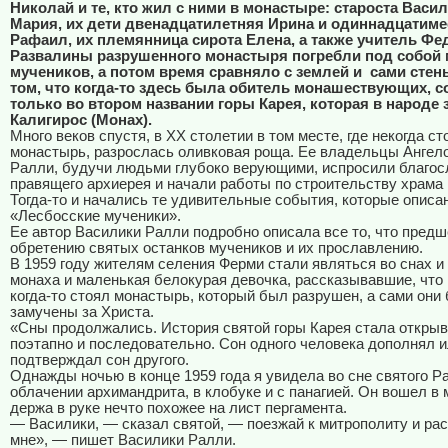
Николай и те, кто жил с ними в монастыре: староста Васил
Мария, их дети двенадцатилетняя Ирина и одиннадцатим
Рафаил, их племянница сирота Елена, а также учитель Фе
Развалины разрушенного монастыря погребли под собой
мучеников, а потом время сравняло с землей и
сами стен
том, что когда-то здесь была обитель монашествующих, 
только во втором названии горы Карея, которая в народе 
Калигирос (Монах).
Много веков спустя, в ХХ столетии в том месте, где некогда ст
монастырь, разрослась оливковая роща. Ее владельцы Ангел
Ралли, будучи людьми глубоко верующими, испросили благос
правящего архиерея и начали работы по строительству храма 
Тогда-то и начались те удивительные события, которые описан
«Лесбосские мученики».
Ее автор Василики Ралли подробно описала все то, что пред
обретению святых останков мучеников и их прославлению.
В 1959 году жителям селения Ферми стали являться во снах и
монаха и маленькая белокурая девочка, рассказывавшие, что 
когда-то стоял монастырь, который был разрушен, а сами они
замучены за Христа.
«Сны продолжались. История святой горы Карея стала откры
поэтапно и последовательно. Сон одного человека дополнял 
подтверждал сон другого.
Однажды ночью в конце 1959 года я увидела во сне святого Р
облачении архимандрита, в клобуке и с панагией. Он вошел в 
держа в руке нечто похожее на лист пергамента.
— Василики, — сказал святой, — поезжай к митрополиту и ра
мне», — пишет Василики Ралли.