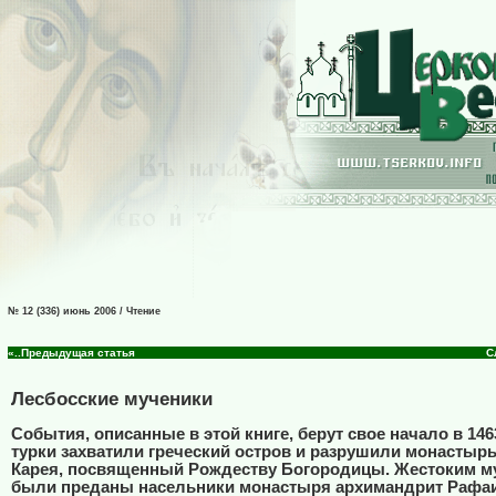
№ 12 (336) июнь 2006 / Чтение
«..Предыдущая статья
С
Лесбосские мученики
События, описанные в этой книге, берут свое начало в 1463
турки захватили греческий остров и разрушили монастырь
Карея, посвященный Рождеству Богородицы. Жестоким м
были преданы насельники монастыря архимандрит Рафаи