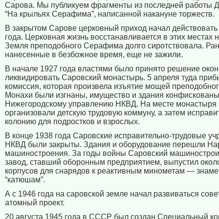
Сарова. Мы публикуем фрагменты из последней работы 
“На крыльях Серафима”, написанной накануне торжеств.
В закрытом Сарове церковный приход начал действовать
года. Церковная жизнь восстанавливается в этих местах 
Земля преподобного Серафима долго сиротствовала. Ра
нанесенные в безбожное время, еще не зажили.
В начале 1927 года властями было принято решение окон
ликвидировать Саровский монастырь. 5 апреля туда при
комиссия, которая произвела изъятие мощей преподобно
Монахи были изгнаны, имущество и здания конфискован
Нижегородскому управлению НКВД. На месте монастыря
организовали детскую трудовую коммуну, а затем исправ
колонию для подростков и взрослых.
В конце 1938 года Саровские исправительно-трудовые у
НКВД были закрыты. Здания и оборудование перешли На
машиностроения. За годы войны Саровский машиностро
завод, ставший оборонным предприятием, выпустил окол
корпусов для снарядов к реактивным минометам — знам
“катюшам”.
А с 1946 года на саровской земле начал развиваться сове
атомный проект.
20 августа 1945 года в СССР был создан Специальный ко