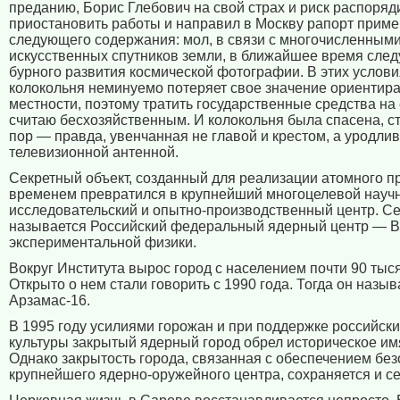
преданию, Борис Глебович на свой страх и риск распоряд
приостановить работы и направил в Москву рапорт прим
следующего содержания: мол, в связи с многочисленным
искусственных спутников земли, в ближайшее время след
бурного развития космической фотографии. В этих услови
колокольня неминуемо потеряет свое значение ориентира
местности, поэтому тратить государственные средства на
считаю бесхозяйственным. И колокольня была спасена, ст
пор — правда, увенчанная не главой и крестом, а уродли
телевизионной антенной.
Секретный объект, созданный для реализации атомного пр
временем превратился в крупнейший многоцелевой науч
исследовательский и опытно-производственный центр. Се
называется Российский федеральный ядерный центр —
экспериментальной физики.
Вокруг Института вырос город с населением почти 90 тыся
Открыто о нем стали говорить с 1990 года. Тогда он назы
Арзамас-16.
В 1995 году усилиями горожан и при поддержке российски
культуры закрытый ядерный город обрел историческое им
Однако закрытость города, связанная с обеспечением бе
крупнейшего ядерно-оружейного центра, сохраняется и се