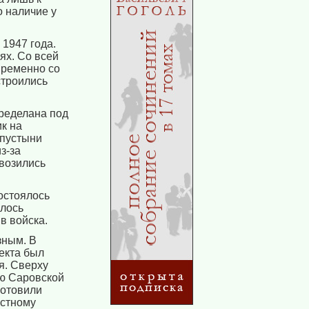
о наличие у
1947 года.
ях. Со всей
временно со
строились
ределана под
ик на
 пустыни
з-за
овозились
остоялось
алось
в войска.
зным. В
екта был
я. Сверху
ню Саровской
готовили
устному