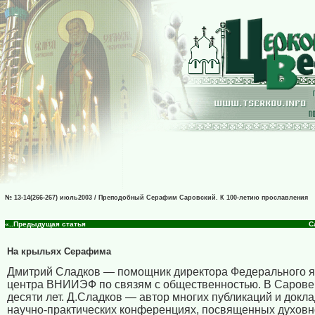
№ 13-14(266-267) июль2003 / Преподобный Серафим Саровский. К 100-летию прославления
«..Предыдущая статья
С
На крыльях Серафима
Дмитрий Сладков — помощник директора Федерального я
центра ВНИИЭФ по связям с общественностью. В Сарове
десяти лет. Д.Сладков — автор многих публикаций и докл
научно-практических конференциях, посвященных духовн