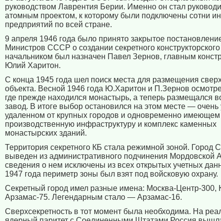
руководством Лаврентия Берии. Именно он стал руководи
атомным проектом, к которому были подключены сотни ин
предприятий по всей стране.
9 апреля 1946 года было принято закрытое постановлени
Министров СССР о создании секретного конструкторского
начальником был назначен Павел Зернов, главным конст
Юлий Харитон.
С конца 1945 года шел поиск места для размещения свер
объекта. Весной 1946 года Ю.Харитон и П.Зернов осмотр
где прежде находился монастырь, а теперь размещался 
завод. В итоге выбор остановился на этом месте — очень
удаленном от крупных городов и одновременно имеющем
производственную инфраструктуру и комплекс каменных
монастырских зданий.
Территория секретного КБ стала режимной зоной. Город 
выведен из административного подчинения Мордовской 
сведения о нем исключены из всех открытых учетных дан
1947 года периметр зоны был взят под войсковую охрану.
Секретный город имел разные имена: Москва-Центр-300, 
Арзамас-75. Легендарным стало — Арзамас-16.
Сверхсекретность в тот момент была необходима. На ре
ядерный паритет с Соединенными Штатами Россия вышла