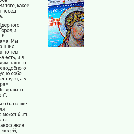
Все
 того, какое
т перед
а.
 Ядерного
Город и
 К
рама. Мы
гдашних
и по тем
а есть, и я
дям нашего
реподобного
удно себе
ествуют, а у
храм
 Мы должны
н”.
и о батюшке
няя
е может быть,
и от
равославие
 людей,