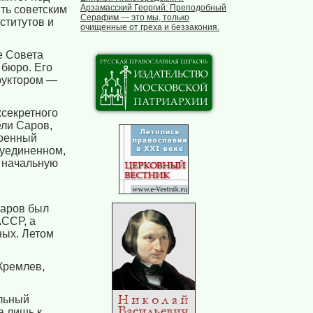
Арзамасский Георгий: Преподобный
ть советским
Серафим — это мы, только
ститутов и
очищенные от греха и беззакония.
е Совета
 бюро. Его
руктором —
хсекретного
ели Саров,
военный
 уединенном,
 начальную
Саров был
АССР, а
ных. Летом
Кремлев,
альный
 лишь к