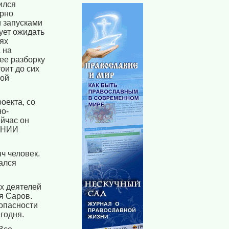
ился
ерно
и запусками
ует ожидать
ях
 на
 ее разборку
оит до сих
вой
оекта, со
но-
йчас он
 ВНИИ
ч человек.
вался
х деятелей
я Саров.
зопасности
годня.