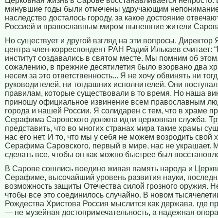
Церковная жизнь в Сарове восстанавливается непросто. 
минувшие годы были отмечены удручающим непониманием
наследство досталось городу, за какое достояние отвечаю
Россией и православным миром нынешние жители Саров
Но существует и другой взгляд на эти вопросы. Директор
центра член-корреспондент РАН Радий Илькаев считает: “
институт создавались в святом месте. Мы помним об этом.
сожалению, в прежние десятилетия было взорвано два х
несем за это ответственность... Я не хочу обвинять ни то
руководителей, ни тогдашних исполнителей. Они поступал
правилам, которые существовали в то время. Но наша вин
приношу официальное извинение всем православным лю
города и нашей России. Я солидарен с тем, что в храме п
Серафима Саровского должна идти церковная служба. Тр
представить, что во многих странах мира такие храмы сущ
нас его нет. И то, что мы у себя не можем возродить свой 
Серафима Саровского, первый в мире, нас не украшает.
сделать все, чтобы он как можно быстрее был восстановле
В Сарове сошлись воедино живая память народа и Церкв
Серафиме, высочайший уровень развития науки, послед
возможность защиты Отечества силой грозного оружия. Н
чтобы все это соединилось случайно. В новом тысячелети
Рождества Христова Россия мыслится как держава, где п
— не музейная достопримечательность, а надежная опора