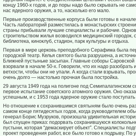
концу 1960-х годов, и до поры надо было скрывать не сам
нас ядерного оружия, а то, насколько его мало.
Первые производственные корпуса были готовы в начале 
Часть лабораторий разместилась в монастырских строени
страны прибывали лучшие специалисты и рабочие. Одно
строительством жилья возводился медицинский городок, 
библиотека, киноклуб, стадион, парк культуры и отдыха.
Первая в мире церковь преподобного Серафима была пе
городской театр. Келья святого была разрушена, а источн
Ближней пустыньке засыпан. Главные соборы Саровской
взорвали в начале 50-х. Говорили, что их надо разобрать и
ветхости, чтобы они не упали. А когда стали взрывать, пр
очень долго — настолько прочная была постройка.
29 августа 1949 года на полигоне под Семипалатинском с
первое испытание советского атомного оружия. Оно оказ
успешным, и с 1953 года ядерное оружие стало поступать 
Но отношение к сохранившимся святыням было очень ра
самом конце пятидесятых годов, когда руководителем объ
генерал Борис Музруков, произошла удивительная истори
был спущен приказ: подорвать сохранившуюся колоколь
пустыни, которая “демаскирует объект”. Специалисты под
проект проведения работ, все было готово к подрыву. По 