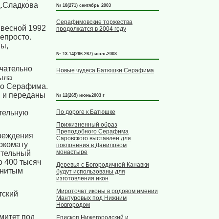
Д.Сладкова
№ 18(271) сентябрь 2003
Серафимовские торжества
 весной 1992
продолжатся в 2004 году
непросто.
ны,
№ 13-14(266-267) июль2003
чательно
Новые чудеса Батюшки Серафима
была
го Серафима.
ы и переданы
№ 12(265) июнь2003 г
ительную
По дороге к Батюшке
Прижизненный образ
Преподобного Серафима
чреждения
Саровского выставлен для
ркомату
поклонения в Даниловом
монастыре
ительный
о 400 тысяч
Деревья с Богородичной Канавки
енитым
будут использованы для
изготовления икон
Мироточат иконы в родовом имении
тский
Мантуровых под Нижним
Новгородом
митет под
Епископ Нижегородский и