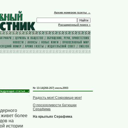
Архив номеров газеты →
Расширенный поиск »
№ 13-14(266-267) июль2003
ледующая статья...»
Радость моя! Сокровище мое!
О прозорливости батюшки
Серафима
дерного
 живет более
На крыльях Серафима
адов на
ой истории