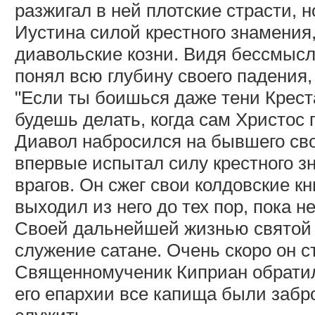
разжигал в ней плотские страсти, 
Иустина силой крестного знамения
диавольские козни. Видя бессмысл
понял всю глубину своего падения,
"Если ты боишься даже тени Крест
будешь делать, когда сам Христос п
Диавол набросился на бывшего сво
впервые испытал силу крестного з
врагов. Он сжег свои колдовские кн
выходил из него до тех пор, пока н
Своей дальнейшей жизнью святой 
служение сатане. Очень скоро он с
Священномученик Киприан обратил 
его епархии все капища были забр