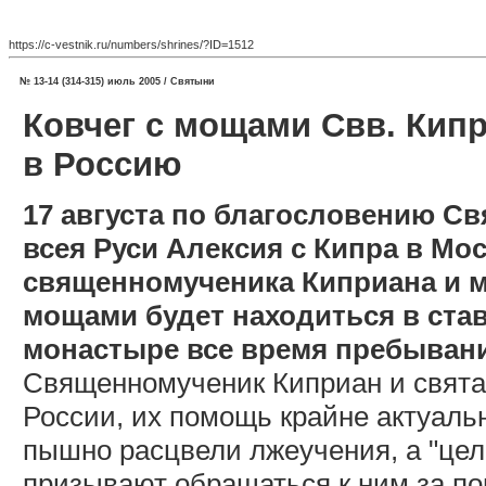
https://c-vestnik.ru/numbers/shrines/?ID=1512
№ 13-14 (314-315) июль 2005 / Святыни
Ковчег с мощами Свв. Кипр
в Россию
17 августа по благословению Св
всея Руси Алексия с Кипра в М
священномученика Киприана и м
мощами будет находиться в ста
монастыре все время пребывания
Священномученик Киприан и свята
России, их помощь крайне актуальн
пышно расцвели лжеучения, а "цел
призывают обращаться к ним за п