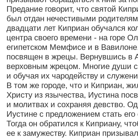
Предание говорит, что святой Кипр
был отдан нечестивыми родителям
двадцати лет Киприан обучался ко
центра своего времени - на горе Ол
египетском Мемфисе и в Вавилоне.
посвящен в жрецы. Вернувшись в 
верховным жрецом. Многие души с
и обучая их чародейству и служен
В том же городе, что и Киприан, ж
Христу из язычества, Иустина посв
и молитвах и сохраняя девство. О
Иустине с предложением стать его 
Тогда он обратился к Киприану, чт
ее к замужеству. Киприан призывал