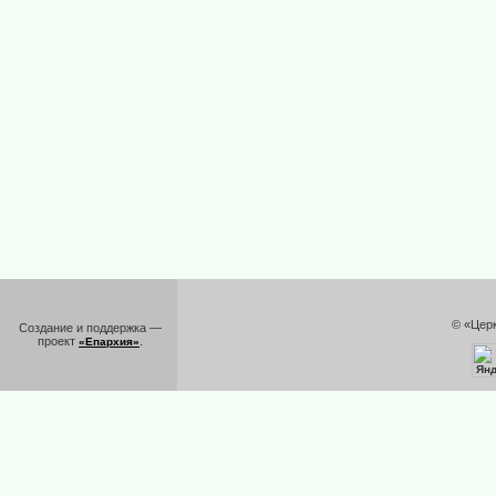
© «Цер
Создание и поддержка —
проект
.
«Епархия»