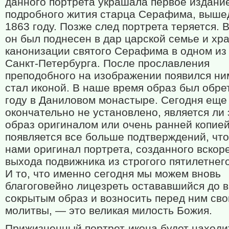
данного портрета украшала первое издани
подробного жития старца Серафима, выше
1863 году. Позже след портрета теряется. 
он был поднесен в дар царской семье и хр
канонизации святого Серафима в одном из
Санкт-Петербурга. После прославления
преподобного на изображении появился ни
стал иконой. В наше время образ был обре
году в Даниловом монастыре. Сегодня еще
окончательно не установлено, является ли 
образ оригиналом или очень ранней копией
появляется все больше подтверждений, что
нами оригинал портрета, созданного вскор
выхода подвижника из строгого пятилетнего
И то, что именно сегодня мы можем вновь
благоговейно лицезреть остававшийся до 
сокрытым образ и возносить перед ним сво
молитвы, — это великая милость Божия.
Прижизненный портрет-икона будет находи