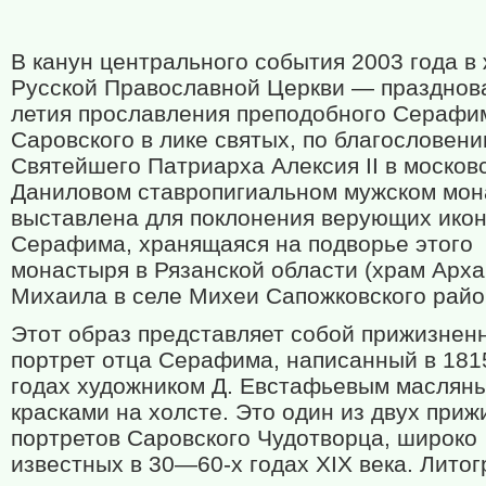
В канун центрального события 2003 года в
Русской Православной Церкви — празднов
летия прославления преподобного Серафи
Саровского в лике святых, по благословен
Святейшего Патриарха Алексия II в москов
Даниловом ставропигиальном мужском мо
выставлена для поклонения верующих икон
Серафима, хранящаяся на подворье этого
монастыря в Рязанской области (храм Арха
Михаила в селе Михеи Сапожковского райо
Этот образ представляет собой прижизнен
портрет отца Серафима, написанный в 18
годах художником Д. Евстафьевым маслян
красками на холсте. Это один из двух при
портретов Саровского Чудотворца, широко
известных в 30—60-х годах XIX века. Лито