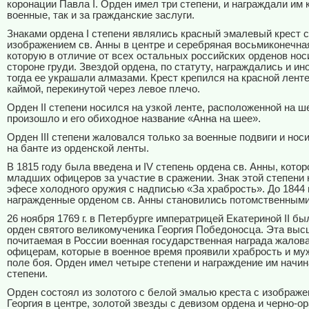
коронации Павла I. Орден имел три степени, и награждали им к
военные, так и за гражданские заслуги.
Знаками ордена I степени являлись красный эмалевый крест
изображением св. Анны в центре и серебряная восьмиконечная
которую в отличие от всех остальных российских орденов нос
стороне груди. Звездой ордена, по статуту, награждались и ин
тогда ее украшали алмазами. Крест крепился на красной лент
каймой, перекинутой через левое плечо.
Орден II степени носился на узкой ленте, расположенной на ш
произошло и его обиходное название «Анна на шее».
Орден III степени жаловался только за военные подвиги и носи
на банте из орденской ленты.
В 1815 году была введена и IV степень ордена св. Анны, кото
младших офицеров за участие в сражении. Знак этой степени 
эфесе холодного оружия с надписью «За храбрость». До 1844 г
награжденные орденом св. Анны становились потомственными
26 ноября 1769 г. в Петербурге императрицей Екатериной II б
орден святого великомученика Георгия Победоносца. Эта выс
почитаемая в России военная государственная награда жалов
офицерам, которые в военное время проявили храбрость и му
поле боя. Орден имел четыре степени и награждение им начин
степени.
Орден состоял из золотого с белой эмалью креста с изображе
Георгия в центре, золотой звезды с девизом ордена и черно-о