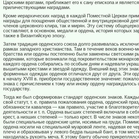
Царскими вратами, приближает его к сану епископа и является
приличествующими наградами.
Кроме иерархических наград в каждой Поместной Церкви при
награды для поощрения общественной и внутрицерковной дея
членов церковного клира, так и мирян. Эту систему общецерк
составляют, в основном, медали и ордена, история которых з
также в Византийскую эпоху.
Затем традиция орденского союза долго развивалась исключи
рамках западного христианства. Там в течение веков военно-
братства или ордены постепенно были заменены светскими 
орденами, которые возникали под покровительством монархо
каждого ордена собирались по особым дням и надевали укра
вышитыми крестами и звездой одежду. Внешний вид этих знак
форменных одеждах орденов отличался друг от друга. Эти ор
к началу XVIII в. приобрели государственное значение: пожал
знака с причислением к тому или иному ордену награждалось
государству.
Тогда же был сформирован стандарт орденских знаков. Кажды
свой статут, т. е. правила пожалования ордена, орденский праз
обязанности кавалера — как правило, участие в благотворите
деятельности и т. п. Ордена высших степеней включали в себя
крест, а низших степеней — только крест. В числе знаков нек
были специальные орденские цепи, носимые на груди. Помим
ордена носили на специальной муаровой ленте, надевая ее че
плечо и образовывая у левого бедра пышный бант, в том месте
находилась рукоять меча. К этому банту обычно прикреплялс