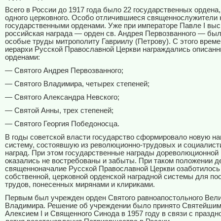
Всего в России до 1917 года было 22 государственных ордена,
одного церковного. Особо отличившиеся священнослужители
государственными орденами. Уже при императоре Павле I вы
российская награда — орден св. Андрея Первозванного — был
особые труды митрополиту Гавриилу (Петрову). С этого време
иерархи Русской Православной Церкви награждались описан
орденами:
— Святого Андрея Первозванного;
— Святого Владимира, четырех степеней;
— Святого Александра Невского;
— Святой Анны, трех степеней;
— Святого Георгия Победоносца.
В годы советской власти государство сформировало новую н
систему, состоявшую из революционно-трудовых и социалист
наград. При этом государственные награды дореволюционной
оказались не востребованы и забыты. При таком положении д
священноначалие Русской Православной Церкви озаботилось
собственной, церковной орденской наградной системы для п
трудов, понесенных мирянами и клириками.
Первым был учрежден орден Святого равноапостольного Вели
Владимира. Решение об учреждении было принято Святейши
Алексием I и Священного Синода в 1957 году в связи с праздн