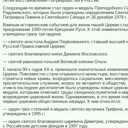
летия восстановления Патриаршества в России.
Следующим по времени стал орден и медаль Преподобного С
Радонежского, которые были учреждены определением Святе
Патриарха Пимена и Святейшего Синода от 26 декабря 1978 г.
Важным историческим событием для жизни нашей Церкви ста
празднование 1000-летия Крещения Руси. К этой знаменатель
учреждены сразу три ордена:
— святого апостола Андрея Первозванного, ставший высшей 
Русской Православной Церкви;
— святого благоверного князя Даниила Московского;
— святой равноапостольной Великой княгини Ольги.
С начала 90-х годов ХХ в. произошли значительные изменения
Церкви. Повсеместно стали открываться монастыри, восстана
строиться новые храмы, возродилось социальное, миссионерс
просветительское служение, возрос ее авторитет в обществе. 
этим в последнее десятилетие было учреждены новые церков
медали, которыми отмечают труды священнослужителей и мир
возрождение церковной жизни. Одновременно, в это время по
первые церковно-общественные награды. К ним относятся:
— орден трех степеней и медаль святого мученика Трифона, 
утверждены в 1995 г.;
— орден святого благоверного царевича Димитрия, утвержден
с Российским детским фондом в 1997 году.