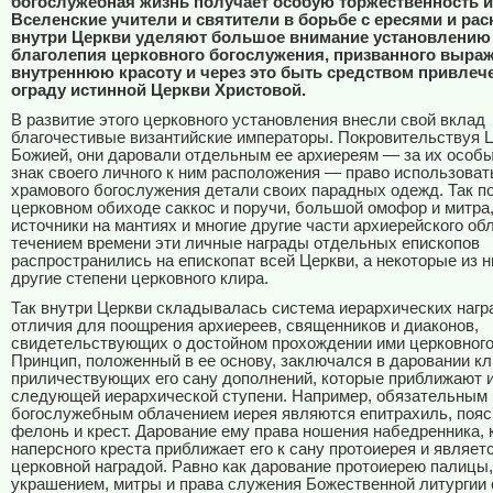
богослужебная жизнь получает особую торжественность и
Вселенские учители и святители в борьбе с ересями и ра
внутри Церкви уделяют большое внимание установлению
благолепия церковного богослужения, призванного выраж
внутреннюю красоту и через это быть средством привлеч
ограду истинной Церкви Христовой.
В развитие этого церковного установления внесли свой вклад
благочестивые византийские императоры. Покровительствуя 
Божией, они даровали отдельным ее архиереям — за их особы
знак своего личного к ним расположения — право использоват
храмового богослужения детали своих парадных одежд. Так п
церковном обиходе саккос и поручи, большой омофор и митра
источники на мантиях и многие другие части архиерейского об
течением времени эти личные награды отдельных епископов
распространились на епископат всей Церкви, а некоторые из н
другие степени церковного клира.
Так внутри Церкви складывалась система иерархических наград
отличия для поощрения архиереев, священников и диаконов,
свидетельствующих о достойном прохождении ими церковного
Принцип, положенный в ее основу, заключался в даровании к
приличествующих его сану дополнений, которые приближают и
следующей иерархической ступени. Например, обязательным
богослужебным облачением иерея являются епитрахиль, пояс,
фелонь и крест. Дарование ему права ношения набедренника, 
наперсного креста приближает его к сану протоиерея и являетс
церковной наградой. Равно как дарование протоиерею палицы,
украшением, митры и права служения Божественной литургии