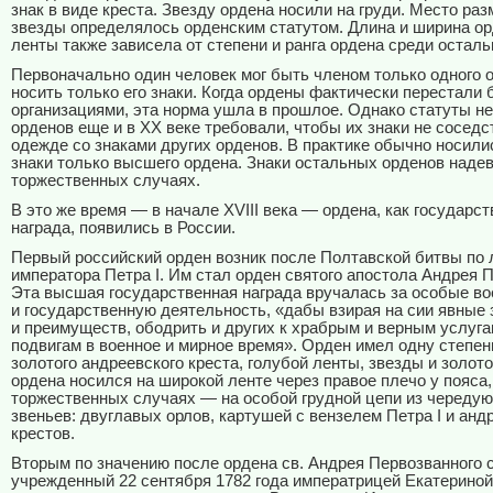
знак в виде креста. Звезду ордена носили на груди. Место ра
звезды определялось орденским статутом. Длина и ширина о
ленты также зависела от степени и ранга ордена среди остал
Первоначально один человек мог быть членом только одного 
носить только его знаки. Когда ордены фактически перестали 
организациями, эта норма ушла в прошлое. Однако статуты н
орденов еще и в ХХ веке требовали, чтобы их знаки не соседс
одежде со знаками других орденов. В практике обычно носили
знаки только высшего ордена. Знаки остальных орденов наде
торжественных случаях.
В это же время — в начале XVIII века — ордена, как государс
награда, появились в России.
Первый российский орден возник после Полтавской битвы по 
императора Петра I. Им стал орден cвятого апостола Андрея 
Эта высшая государственная награда вручалась за особые во
и государственную деятельность, «дабы взирая на сии явные 
и преимуществ, ободрить и других к храбрым и верным услуга
подвигам в военное и мирное время». Орден имел одну степен
золотого андреевского креста, голубой ленты, звезды и золото
ордена носился на широкой ленте через правое плечо у пояса,
торжественных случаях — на особой грудной цепи из череду
звеньев: двуглавых орлов, картушей с вензелем Петра I и анд
крестов.
Вторым по значению после ордена св. Андрея Первозванного 
учрежденный 22 сентября 1782 года императрицей Екатериной 