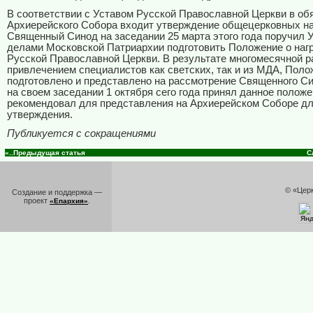
В соответствии с Уставом Русской Православной Церкви в об
Архиерейского Собора входит утверждение общецерковных на
Священный Синод на заседании 25 марта этого года поручил
делами Московской Патриархии подготовить Положение о наг
Русской Православной Церкви. В результате многомесячной р
привлечением специалистов как светских, так и из МДА, Пол
подготовлено и представлено на рассмотрение Священного Си
на своем заседании 1 октября сего года принял данное положе
рекомендовал для представления на Архиерейском Соборе д
утверждения.
Публикуется с сокращениями
«..Предыдущая статья
С
© «Цер
Создание и поддержка —
проект
.
«Епархия»