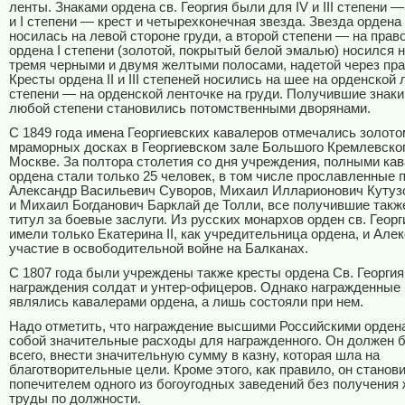
ленты. Знаками ордена св. Георгия были для IV и III степени — к
и I степени — крест и четырехконечная звезда. Звезда ордена 
носилась на левой стороне груди, а второй степени — на право
ордена I степени (золотой, покрытый белой эмалью) носился н
тремя черными и двумя желтыми полосами, надетой через пра
Кресты ордена II и III степеней носились на шее на орденской л
степени — на орденской ленточке на груди. Получившие знаки
любой степени становились потомственными дворянами.
С 1849 года имена Георгиевских кавалеров отмечались золото
мраморных досках в Георгиевском зале Большого Кремлевског
Москве. За полтора столетия со дня учреждения, полными кав
ордена стали только 25 человек, в том числе прославленные
Александр Васильевич Суворов, Михаил Илларионович Кутуз
и Михаил Богданович Барклай де Толли, все получившие такж
титул за боевые заслуги. Из русских монархов орден св. Георг
имели только Екатерина II, как учредительница ордена, и Алекс
участие в освободительной войне на Балканах.
С 1807 года были учреждены также кресты ордена Св. Георгия
награждения солдат и унтер-офицеров. Однако награжденные 
являлись кавалерами ордена, а лишь состояли при нем.
Надо отметить, что награждение высшими Российскими орден
собой значительные расходы для награжденного. Он должен 
всего, внести значительную сумму в казну, которая шла на
благотворительные цели. Кроме этого, как правило, он станов
попечителем одного из богоугодных заведений без получения
труды по должности.