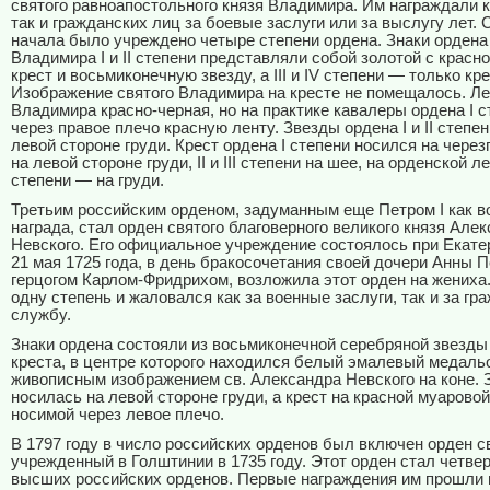
святого равноапостольного князя Владимира. Им награждали 
так и гражданских лиц за боевые заслуги или за выслугу лет. 
начала было учреждено четыре степени ордена. Знаки ордена 
Владимира I и II степени представляли собой золотой с красн
крест и восьмиконечную звезду, а III и IV степени — только кре
Изображение святого Владимира на кресте не помещалось. Ле
Владимира красно-черная, но на практике кавалеры ордена I 
через правое плечо красную ленту. Звезды ордена I и II степе
левой стороне груди. Крест ордена I степени носился на чере
на левой стороне груди, II и III степени на шее, на орденской ле
степени — на груди.
Третьим российским орденом, задуманным еще Петром I как в
награда, стал орден святого благоверного великого князя Але
Невского. Его официальное учреждение состоялось при Екатер
21 мая 1725 года, в день бракосочетания своей дочери Анны 
герцогом Карлом-Фридрихом, возложила этот орден на жениха
одну степень и жаловался как за военные заслуги, так и за г
службу.
Знаки ордена состояли из восьмиконечной серебряной звезды 
креста, в центре которого находился белый эмалевый медаль
живописным изображением св. Александра Невского на коне. 
носилась на левой стороне груди, а крест на красной муаровой
носимой через левое плечо.
В 1797 году в число российских орденов был включен орден с
учрежденный в Голштинии в 1735 году. Этот орден стал четве
высших российских орденов. Первые награждения им прошли 