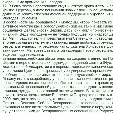
скорейшему примирению народов.
12. В нашу эпоху нарастающих смут институт брака и семьи п
кризис. Церковь, в духе понимания новых сложных социальны
должна изыскать способы духовной поддержки и укрепления 
многодетных семей.
В особенности мы обращаемся к молодым, чтобы призвать их
активное участие как в богослужебной жизни, так и в миссионе
социальной деятельности Церкви, дабы они могли принести е
и чаяния. Ведь молодежь — не только будущее, но и настоящ
13. Мы, Предстоятели и представители Святейших Православ
вполне сознавая значение указанных выше проблем, стремимс
безотлагательному их решению как служители Христовы и до
таин Божиих. Мы возвещаем с этой кафедры Первопрестольно
еще раз подтверждаем:
а) наше непоколебимое обязательство сохранять единство П
Церкви в вере отцов наших, однажды преданной святым (Иуд. 
Божественной Евхаристии и в верном следовании каноническо
управления Церковью, стремясь к урегулированию временам
проблем в наших взаимных отношениях в духе любви и мира;
б) нашу волю к скорейшему уврачеванию канонических нестро
происходящих из исторических обстоятельств и пастырских н
называемой православной диаспоре, желая преодолеть всев
влияния, чуждые православной экклезиологии. В
этой связи 
приветствуем предложение Вселенской Патриархии созвать 
2009 году, по этому вопросу, а также по вопросу продолжения 
Святого и Великого Собора, Всеправославные совещания, на 
приглашены все автокефальные Церкви, согласно с порядком 
существовавшими до Всеправославных совещаний на Родосе;