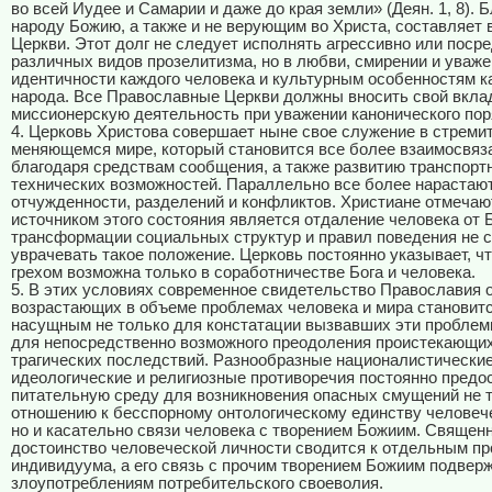
во всей Иудее и Самарии и даже до края земли» (Деян. 1, 8). 
народу Божию, а также и не верующим во Христа, составляет
Церкви. Этот долг не следует исполнять агрессивно или поср
различных видов прозелитизма, но в любви, смирении и уваже
идентичности каждого человека и культурным особенностям к
народа. Все Православные Церкви должны вносить свой вклад
миссионерскую деятельность при уважении канонического пор
4. Церковь Христова совершает ныне свое служение в стреми
меняющемся мире, который становится все более взаимосвя
благодаря средствам сообщения, а также развитию транспорт
технических возможностей. Параллельно все более нараста
отчужденности, разделений и конфликтов. Христиане отмечают
источником этого состояния является отдаление человека от Б
трансформации социальных структур и правил поведения не 
уврачевать такое положение. Церковь постоянно указывает, чт
грехом возможна только в соработничестве Бога и человека.
5. В этих условиях современное свидетельство Православия 
возрастающих в объеме проблемах человека и мира становит
насущным не только для констатации вызвавших эти проблемы
для непосредственно возможного преодоления проистекающих
трагических последствий. Разнообразные националистические
идеологические и религиозные противоречия постоянно предо
питательную среду для возникновения опасных смущений не т
отношению к бесспорному онтологическому единству человече
но и касательно связи человека с творением Божиим. Священ
достоинство человеческой личности сводится к отдельным п
индивидуума, а его связь с прочим творением Божиим подвер
злоупотреблениям потребительского своеволия.