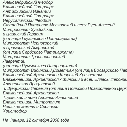
Александрийский Феодор
Блаженнейший Патриарх
Антиохийский Игнатий
Блаженнейший Патриарх
Иерусалимский Феофил
Святейший Патриарх Московский и всея Руси Алексий
Митрополит Зугдидский
и Цаишский Герасим
(от лица Грузинского Патриархата)
Митрополит Черногорский
и Приморский Амфилохий
(от лица Сербского Патриархата)
Митрополит Трансильванский
Лаврентий
(от лица Румынского Патриархата)
Митрополит Видинский Дометиан (от лица Болгарского Па
Блаженнейший Архиепископ Кипрский Хризостом
Блаженнейший Архиепископ Афинский и всей Эллады Иерони
Архиепископ Вроцлавский
и Щецинский Иеремия (от лица Польской Православной Церк
Блаженнейший Архиепископ
Тиранский и всей Албании Анастасий
Блаженнейший Митрополит
Чешских земель и Словакии
Христофор
На Фанаре, 12 октября 2008 года