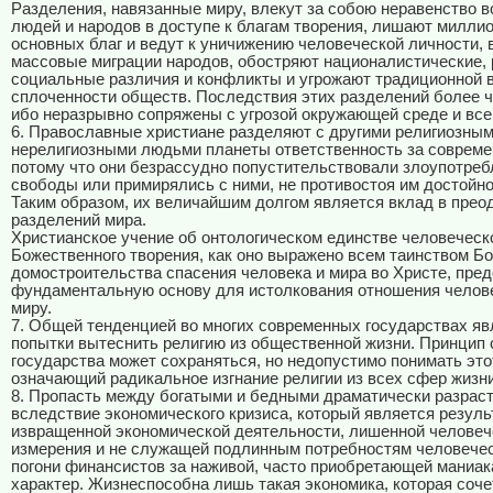
Разделения, навязанные миру, влекут за собою неравенство 
людей и народов в доступе к благам творения, лишают милли
основных благ и ведут к уничижению человеческой личности,
массовые миграции народов, обостряют националистические, 
социальные различия и конфликты и угрожают традиционной 
сплоченности обществ. Последствия этих разделений более ч
ибо неразрывно сопряжены с угрозой окружающей среде и все
6. Православные христиане разделяют с другими религиозным
нерелигиозными людьми планеты ответственность за совреме
потому что они безрассудно попустительствовали злоупотре
свободы или примирялись с ними, не противостоя им достойн
Таким образом, их величайшим долгом является вклад в прео
разделений мира.
Христианское учение об онтологическом единстве человеческо
Божественного творения, как оно выражено всем таинством Б
домостроительства спасения человека и мира во Христе, пре
фундаментальную основу для истолкования отношения челове
миру.
7. Общей тенденцией во многих современных государствах я
попытки вытеснить религию из общественной жизни. Принцип 
государства может сохраняться, но недопустимо понимать это
означающий радикальное изгнание религии из всех сфер жизни
8. Пропасть между богатыми и бедными драматически разрас
вследствие экономического кризиса, который является резул
извращенной экономической деятельности, лишенной человеч
измерения и не служащей подлинным потребностям человечес
погони финансистов за наживой, часто приобретающей маниа
характер. Жизнеспособна лишь такая экономика, которая соче