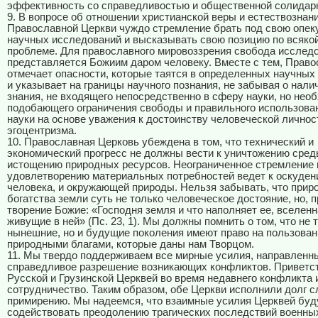
эффективность со справедливостью и общественной солидар
9. В вопросе об отношении христианской веры и естествознан
Православной Церкви чуждо стремление брать под свою опек
научных исследований и высказывать свою позицию по всяко
проблеме. Для православного мировоззрения свобода исслед
представляется Божиим даром человеку. Вместе с тем, Право
отмечает опасности, которые таятся в определенных научных
и указывает на границы научного познания, не забывая о нали
знания, не входящего непосредственно в сферу науки, но нео
подобающего ограничения свободы и правильного использова
науки на основе уважения к достоинству человеческой личност
эгоцентризма.
10. Православная Церковь убеждена в том, что технический и
экономический прогресс не должны вести к уничтожению сред
истощению природных ресурсов. Неограниченное стремление 
удовлетворению материальных потребностей ведет к оскуден
человека, и окружающей природы. Нельзя забывать, что прир
богатства земли суть не только человеческое достояние, но, п
творение Божие: «Господня земля и что наполняет ее, вселенн
живущие в ней» (Пс. 23, 1). Мы должны помнить о том, что не 
нынешние, но и будущие поколения имеют право на пользован
природными благами, которые даны нам Творцом.
11. Мы твердо поддерживаем все мирные усилия, направленн
справедливое разрешение возникающих конфликтов. Приветс
Русской и Грузинской Церквей во время недавнего конфликта 
сотрудничество. Таким образом, обе Церкви исполнили долг 
примирению. Мы надеемся, что взаимные усилия Церквей буд
содействовать преодолению трагических последствий военны