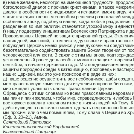
в) наше желание, несмотря на имеющиеся трудности, продолж
богословский диалог с прочими христианами, а также межрел
диалог, в особенности с иудаизмом и исламом, имея в виду, чт
является единственным способом решения разногласий межд
особенно в эпоху, подобную нашей, когда любые разделения,
разделения во имя религии, становятся угрозой миру и единст
г) нашу поддержку инициативам Вселенского Патриархата и д
Православных Церквей по защите природной среды. Экологич
наших дней, имеющий, в том числе, духовные и нравственные
побуждает Церковь имеющимися у нее духовными средствам
безотлагательно содействовать защите Божия творения от по
человеческой алчности. В связи с этим мы вновь подтвержда
установленный ранее день особых молитв о защите творения 
сентября, в начале церковного года. Мы поддерживаем введе
защиты природной среды в катехизацию, проповедь и пастыр
наших Церквей, как это уже происходит в ряде из них;
д) наше решение осуществить все необходимое, дабы создат
межправославную комиссию для изучения вопросов биоэтики,
мир ожидает услышать слово Православной Церкви.
Обращаясь с этими словами ко всем православным народам и
мы паки и паки желаем, чтобы мир, справедливость и любовь
восторжествовали в конечном итоге в жизни людей. «А Тому, К
действующею в нас силою может сделать несравненно больше 
мы просим, или о чем помышляем, Тому слава в Церкви во Хр
(Еф. 3, 20–21). Аминь.
Святейший Патриарх
Константинопольский Варфоломей
Блаженнейший Патриарх