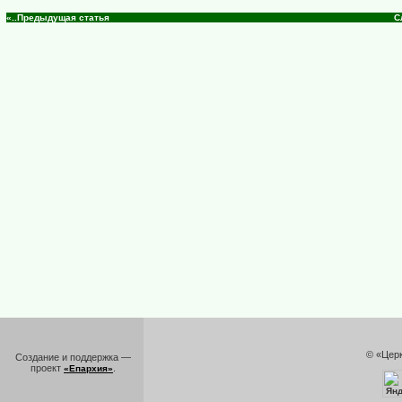
«..Предыдущая статья
С
© «Цер
Создание и поддержка —
проект
.
«Епархия»