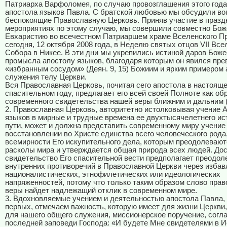
Патриарха Варфоломея, по случаю провозглашения этого года
апостола языков Павла. С братской любовью мы обсудили во
беспокоящие Православную Церковь. Приняв участие в праз
мероприятиях по этому случаю, мы совершили совместно Бо
Евхаристию во всечестном Патриаршем храме Вселенского П
сегодня, 12 октября 2008 года, в Неделю святых отцов
VII
Всел
Собора в Никее. В эти дни мы укрепились истиной даров Боже
промысла апостолу языков, благодаря которым он явился пр
«избранным сосудом» (Деян. 9, 15) Божиим и ярким примером 
служения телу Церкви.
Вся Православная Церковь, почитая сего апостола в настоящ
спасительном году, предлагает его всей своей Полноте как об
современного свидетельства нашей веры ближним и дальним (Е
2. Православная Церковь, авторитетно истолковывая учение 
языков в мирные и трудные времена ее двухтысячелетнего ис
пути, может и должна представить современному миру учение 
восстановлении во Христе единства всего человеческого рода,
всемирности Его искупительного дела, которым преодолевают
расколы мира и утверждается общая природа всех людей. До
свидетельство Его спасительной вести предполагает преодол
внутренних противоречий в Православной Церкви через избав
националистических, этнофилетических или идеологических
напряженностей, потому что только таким образом слово пра
веры найдет надлежащий отклик в современном мире.
3. Вдохновляемые учением и деятельностью апостола Павла, 
первых, отмечаем важность, которую имеет для жизни Церкви,
для нашего общего служения, миссионерское поручение, согл
последней заповеди Господа: «И будете Мне свидетелями в 