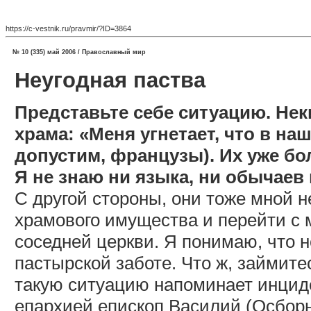
https://c-vestnik.ru/pravmir/?ID=3864
№ 10 (335) май 2006 / Православный мир
Неугодная паства
Представьте себе ситуацию. Не
храма: «Меня угнетает, что в на
допустим, французы). Их уже б
Я не знаю ни языка, ни обычаев
С другой стороны, они тоже мной н
храмового имущества и перейти с
соседней церкви. Я понимаю, что 
пастырской заботе. Что ж, займит
такую ситуацию напоминает инцид
епархией епископ Василий (Осборн