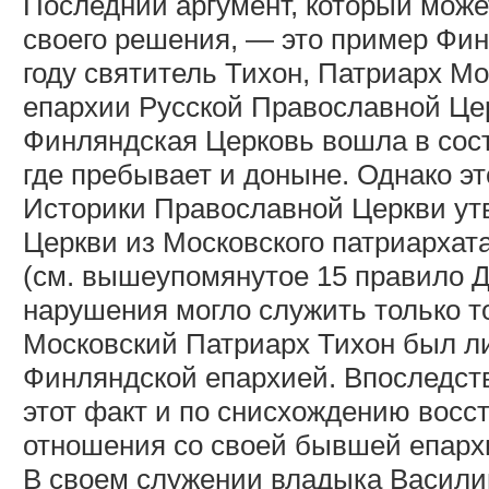
Последний аргумент, который може
своего решения, — это пример Фин
году святитель Тихон, Патриарх М
епархии Русской Православной Цер
Финляндская Церковь вошла в сост
где пребывает и доныне. Однако эт
Историки Православной Церкви ут
Церкви из Московского патриархат
(см. вышеупомянутое 15 правило Д
нарушения могло служить только то
Московский Патриарх Тихон был л
Финляндской епархией. Впоследст
этот факт и по снисхождению восс
отношения со своей бывшей епархи
В своем служении владыка Васили