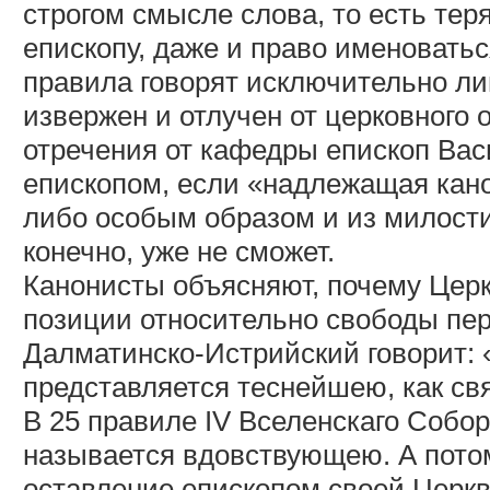
строгом смысле слова, то есть тер
епископу, даже и право именоватьс
правила говорят исключительно ли
извержен и отлучен от церковного
отречения от кафедры епископ Вас
епископом, если «надлежащая кано
либо особым образом и из милости
конечно, уже не сможет.
Канонисты объясняют, почему Церк
позиции относительно свободы пе
Далматинско-Истрийский говорит: 
представляется теснейшею, как св
В 25 правиле IV Вселенскаго Собор
называется вдовствующею. А пото
оставление епископом своей Церкви