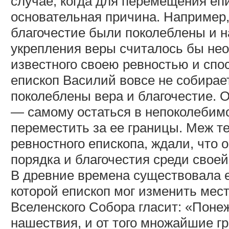
случае, когда для перемещения еп
основательная причина. Например,
благочестие были поколеблены и н
укрепления веры считалось бы нео
известного своею ревностью и спо
епископ Василий вовсе не собирае
поколеблены вера и благочестие. О
— самому остаться в непоколебимо
переместить за ее границы. Меж те
ревностного епископа, ждали, что 
порядка и благочестия среди свое
В древние времена существовала е
которой епископ мог изменить мест
Вселенского Собора гласит: «Поне
нашествия, и от того множайшие 