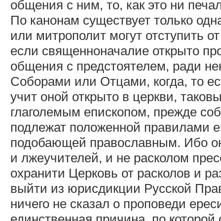
общения с ним, то, как это ни печ
По канонам существует только одна
или митрополит могут отступить 
если священноначалие открыто пр
общения с предстоятелем, ради н
Соборами или Отцами, когда, то ес
учит оной открыто в церкви, таков
глаголемым епископом, прежде соб
подлежат положенной правилами еп
подобающей православным. Ибо он
и лжеучителей, и не расколом пре
охранити Церковь от расколов и р
выйти из юрисдикции Русской Пра
ничего не сказал о проповеди ерес
единственная причина, по которой 