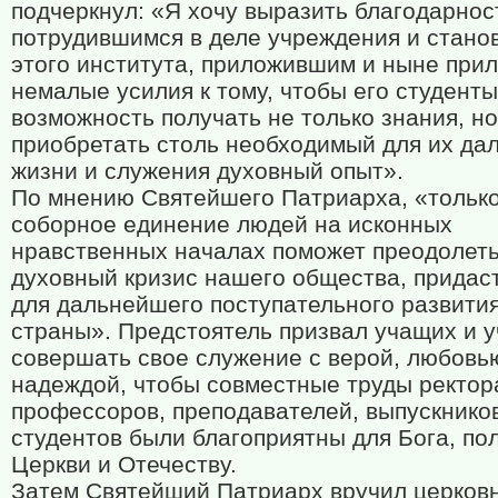
подчеркнул: «Я хочу выразить благодарнос
потрудившимся в деле учреждения и стано
этого института, приложившим и ныне пр
немалые усилия к тому, чтобы его студент
возможность получать не только знания, но
приобретать столь необходимый для их д
жизни и служения духовный опыт».
По мнению Святейшего Патриарха, «тольк
соборное единение людей на исконных
нравственных началах поможет преодолет
духовный кризис нашего общества, придас
для дальнейшего поступательного развити
страны». Предстоятель призвал учащих и 
совершать свое служение с верой, любовь
надеждой, чтобы совместные труды ректор
профессоров, преподавателей, выпускнико
студентов были благоприятны для Бога, по
Церкви и Отечеству.
Затем Святейший Патриарх вручил церков