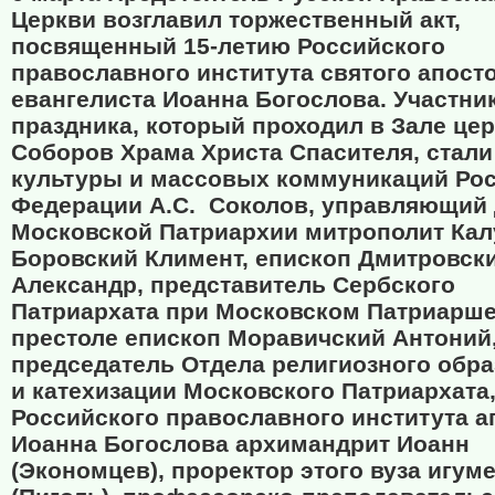
Церкви возглавил торжественный акт,
посвященный 15-летию Российского
православного института святого апосто
евангелиста Иоанна Богослова. Участни
праздника, который проходил в Зале це
Соборов Храма Христа Спасителя, стали
культуры и массовых коммуникаций Ро
Федерации А.С.
Соколов, управляющий
Московской Патриархии митрополит Кал
Боровский Климент, епископ Дмитровск
Александр, представитель Сербского
Патриархата при Московском Патриарш
престоле епископ Моравичский Антоний
председатель Отдела религиозного обр
и катехизации Московского Патриархата,
Российского православного института а
Иоанна Богослова архимандрит Иоанн
(Экономцев), проректор этого вуза игум