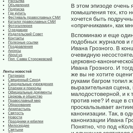
Рассылка
В этом эпизоде очень
Объявления
Подписка
помышления тех, кто н
Где купить
Фестиваль православных СМИ
хочется быть подручн
Каталог православных СМИ
«опричниками», как мн
Фотогаллерея
О редакции
Издательский Совет
Вспоминаю и еще один
Контакты
подобных журналов и г
Полезные ссылки
Поздравления
Ивана Грозного. В кон
Анонсы
очевидную несостоятел
About us
Прп. Савва Сторожевский
церковно-канонической
Ивана Грозного. И тог
Ленты новостей
же вы не хотите оцени
Патриарх
Священный Синод
руками багром топил ж
Синодальные учреждения
выразительная сцена, 
Епархии и приходы
Официальные документы
малодостоверной, и к 
Церковь и общество
против нее? И еще в с
Православный мир
Образование
проскальзывает антии
Архипастырь
канонизации. Так, в од
Святость
Новости
канонизации Ивана Гр
Праздники и юбилеи
Милосердие
Понятно, что под «Ко
Святыни