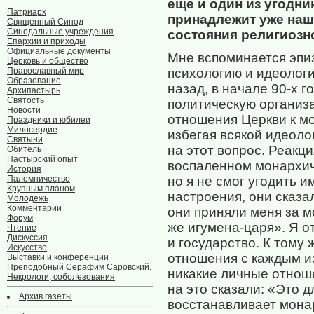
еще и один из угодн
Патриарх
принадлежит уже наш
Священный Синод
Синодальные учреждения
состояния религиозно
Епархии и приходы
Официальные документы
Мне вспоминается эпиз
Церковь и общество
Православный мир
психологию и идеологию
Образование
назад, в начале 90-х 
Архипастырь
Святость
политическую организ
Новости
отношения Церкви к мо
Праздники и юбилеи
Милосердие
избегая всякой идеоло
Святыни
на этот вопрос. Реакц
Обитель
Пастырский опыт
воспаленном монархич
История
Паломничество
но я не смог угодить и
Крупным планом
настроения, они сказа
Молодежь
Комментарии
они приняли меня за м
Форум
же игумена-царя». Я 
Чтение
Дискуссия
и государство. К тому 
Искусство
отношения с каждым и
Выставки и конференции
Преподобный Серафим Саровский.
никакие личные отнош
Некрологи, соболезования
на это сказали: «Это 
Архив газеты
восстанавливает мон