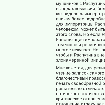
мучеников с Распутины
выводах комиссии, бол
как виделось императр
вникая более подробно
для императрицы Расп
человеком, может быть
этого слова. Но если э
Канонизация императр
том числе и религиозн
многое искупает. Но ко
чтобы и Распутина вне
злонамеренной инициа
Мне кажется, для рели
чтение записок самого
благочестивый правосл
печать своеобразной р
решительно отличается
оптинского старчества.
критическое отношение 
отношение к греху, как