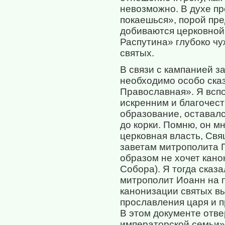
невозможно. В духе п
покаешься», порой пре
добиваются церковной 
Распутина» глубоко чу
святых.
В связи с кампанией з
необходимо особо сказ
Православная». Я всп
искренним и благочест
образование, оставалс
до корки. Помню, он мн
церковная власть, Свя
заветам митрополита 
образом не хочет кано
Собора). Я тогда сказа
митрополит Иоанн на 
канонизации святых в
прославления царя и п
В этом документе отве
императорской семьи»