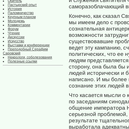
и служения святителя
Обитель
Пастырский опыт
саморазоблачающий в
История
Паломничество
Конечно, как сказал Св
Крупным планом
Молодежь
мы имеем дело с прово
Комментарии
сознательная антицерк
Форум
Чтение
возможности затруднит
Дискуссии
существовавшие пробле
Искусство
Выставки и конференции
ведет эту кампанию, с
Преподобный Серафим
политических, что ее 
Саровский
Некрологи, соболезования
людям представляется,
Полезные ссылки
сторону, она была бы
людей исторически и б
написано. И мы более 
сознание этих людей 
Что касается мысли о 
по заседаниям синодал
общение императора Н
серьезной проблемой,
результате тщательног
выработала адекватны