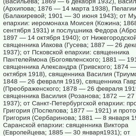
(Васильева; 1869 — 6 декабря 1932), Васи
(Архипова; 1876 — 14 марта 1938), Пелаги
(Балакиревой; 1901 — 30 июня 1943); от М
епархии: иеромонаха Моисея (Кожина; 186
сентября 1931) и послушника Федора (Абр
1897 — 14 октября 1940); от Нижегородско
священника Иакова (Гусева; 1887 — 26 дек
1937); от Псковской епархии: священника
Пантелеймона (Богоявленского; 1881 — 191
священника Александра (Гривского; 1874 — 
октября 1918), священника Василия (Триум
1848 — 26 февраля 1919), священника Гав
(Преображенского; 1878 — 26 февраля 191
священника Василия (Розанова; 1872 — 27
1937); от Санкт-Петербургской епархии: пр
Григория (Поспелова; 1877 — 1921) и прот
Григория (Сербаринова; 1881 — 8 января 19
Саранской епархии: священника Виктора
(Европейцева; 1885 — 30 января1931); от