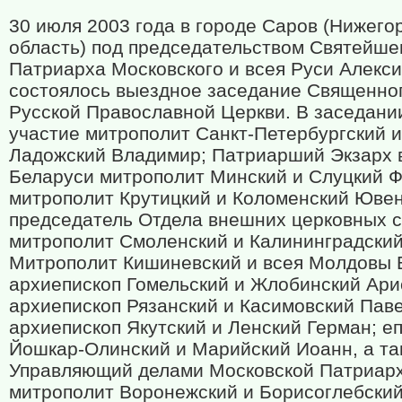
30 июля 2003 года в городе Саров (Нижего
область) под председательством Святейше
Патриарха Московского и всея Руси Алекс
состоялось выездное заседание Священно
Русской Православной Церкви. В заседани
участие митрополит Санкт-Петербургский и
Ладожский Владимир; Патриарший Экзарх 
Беларуси митрополит Минский и Слуцкий Ф
митрополит Крутицкий и Коломенский Юве
председатель Отдела внешних церковных с
митрополит Смоленский и Калининградский
Митрополит Кишиневский и всея Молдовы 
архиепископ Гомельский и Жлобинский Ари
архиепископ Рязанский и Касимовский Паве
архиепископ Якутский и Ленский Герман; е
Йошкар-Олинский и Марийский Иоанн, а та
Управляющий делами Московской Патриар
митрополит Воронежский и Борисоглебский