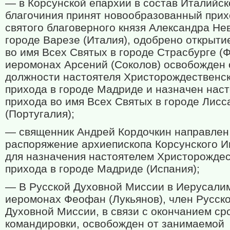
— в Корсунской епархии в состав Италийск
благочиния принят новообразованный прих
святого благоверного князя Александра Нев
городе Варезе (Италия), одобрено открыти
во имя Всех Святых в городе Страсбурге (
иеромонах Арсений (Соколов) освобожден 
должности настоятеля Христорождественс
прихода в городе Мадриде и назначен нас
прихода во имя Всех Святых в городе Лисс
(Португалия);
— священник Андрей Кордочкин направлен
распоряжение архиепископа Корсунского И
для назначения настоятелем Христорождес
прихода в городе Мадриде (Испания);
— В Русской Духовной Миссии в Иерусали
иеромонах Феофан (Лукьянов), член Русск
Духовной Миссии, в связи с окончанием ср
командировки, освобожден от занимаемой