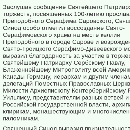
Заслушав сообщение Святейшего Патриарх
торжеств, посвященных 100-летию просла
Преподобного Серафима Саровского, Свя
Синод особо отметил воссоздание Свято-
Серафимовского храма на месте келлии
Преподобного в городе Сарове и возрожде
Свято-Троицкого Серафимо-Дивеевского м
выразил благодарность за участие в торже
Святейшему Патриарху Сербскому Павлу,
Блаженнейшему Митрополиту всей Америк
Канады Герману, иерархам и другим члена
делегаций Поместных Православных Церкв
Милости Архиепископу Кентерберийскому 
Уильямсу, представителям разных ветвей и
Российской государственной власти, архип
клирикам, монашествующим и многочисле
паломникам.
Священный Синод выразил признательност