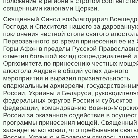
положение в регионе в строгом соответств
священными канонами Церкви.
Священный Синод возблагодарил Всещедр
Господа и Спасителя нашего за дарованну
поклонения честной стопе святого апостол
Первозванного во время принесения ее из
Горы Афон в пределы Русской Православно
отметил большой вклад сопредседателей и
Оргкомитета по принесению честных моще
апостола Андрея в общий успех данного
мероприятия и выразил признательность
епархиальным архиереям, государственны
России, Украины и Беларуси, руководителя
федеральных округов России и субъектов
федерации, командованию Военно-Морски
России за оказанное содействие в осущес
программы принесения мощей. Священный
засвидетельствовал, что пребывание святы
России, Украине и Беларуси явилось знако