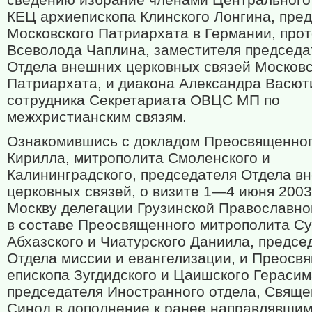
КЕЦ архиепископа Клинского Лонгина, пре
Московского Патриархата в Германии, про
Всеволода Чаплина, заместителя председа
Отдела внешних церковных связей Московс
Патриархата, и диакона Александра Васют
сотрудника Секретариата ОВЦС МП по
межхристианским связям.
Ознакомившись с докладом Преосвященно
Кирилла, митрополита Смоленского и
Калининградского, председателя Отдела в
церковных связей, о визите 1—4 июня 2003
Москву делегации Грузинской Православно
в составе Преосвященного митрополита Су
Абхазского и Чиатурского Даниила, предсе
Отдела миссии и евангелизации, и Преосв
епископа Зугдидского и Цаишского Герасим
председателя Иностранного отдела, Свящ
Синод в дополнение к ранее направлявши