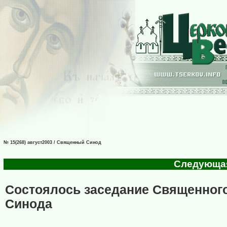
№ 15(268) август2003 / Священный Синод
Следующая 
Состоялось заседание Священног
Синода