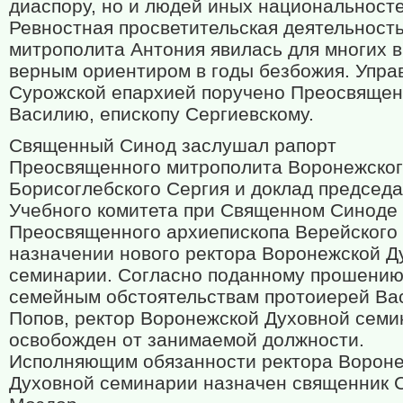
диаспору, но и людей иных национальносте
Ревностная просветительская деятельност
митрополита Антония явилась для многих в
верным ориентиром в годы безбожия. Упра
Сурожской епархией поручено Преосвяще
Василию, епископу Сергиевскому.
Священный Синод заслушал рапорт
Преосвященного митрополита Воронежског
Борисоглебского Сергия и доклад председ
Учебного комитета при Священном Синоде
Преосвященного архиепископа Верейского 
назначении нового ректора Воронежской Д
семинарии. Согласно поданному прошению
семейным обстоятельствам протоиерей Ва
Попов, ректор Воронежской Духовной семи
освобожден от занимаемой должности.
Исполняющим обязанности ректора Ворон
Духовной семинарии назначен священник 