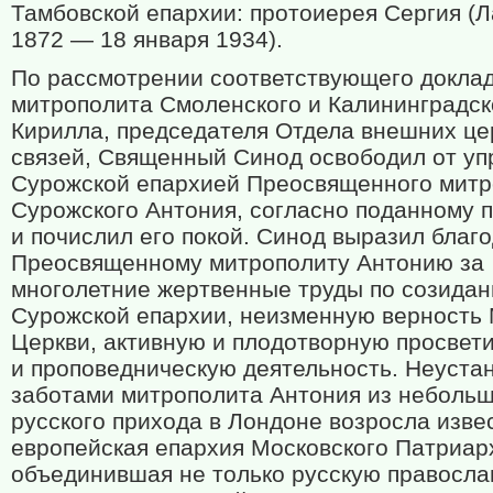
Тамбовской епархии: протоиерея Сергия (Л
1872 — 18 января 1934).
По рассмотрении соответствующего докла
митрополита Смоленского и Калининградск
Кирилла, председателя Отдела внешних ц
связей, Священный Синод освободил от уп
Сурожской епархией Преосвященного митр
Сурожского Антония, согласно поданному 
и почислил его покой. Синод выразил благ
Преосвященному митрополиту Антонию за
многолетние жертвенные труды по созида
Сурожской епархии, неизменную верность
Церкви, активную и плодотворную просвет
и проповедническую деятельность. Неуста
заботами митрополита Антония из неболь
русского прихода в Лондоне возросла изве
европейская епархия Московского Патриар
объединившая не только русскую правосл