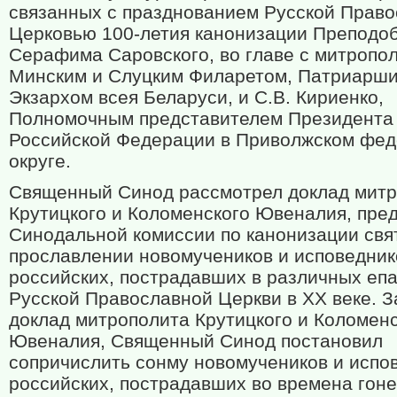
связанных с празднованием Русской Прав
Церковью 100-летия канонизации Преподо
Серафима Саровского, во главе с митропо
Минским и Слуцким Филаретом, Патриарш
Экзархом всея Беларуси, и С.В. Кириенко,
Полномочным представителем Президента
Российской Федерации в Приволжском фе
округе.
Священный Синод рассмотрел доклад мит
Крутицкого и Коломенского Ювеналия, пре
Синодальной комиссии по канонизации свя
прославлении новомучеников и исповедник
российских, пострадавших в различных еп
Русской Православной Церкви в ХХ веке. 
доклад митрополита Крутицкого и Коломен
Ювеналия, Священный Синод постановил
сопричислить сонму новомучеников и испо
российских, пострадавших во времена гон