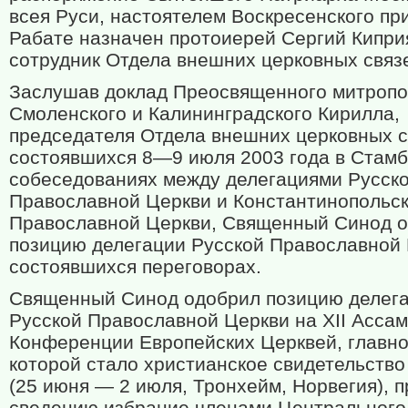
всея Руси, настоятелем Воскресенского пр
Рабате назначен протоиерей Сергий Кипри
сотрудник Отдела внешних церковных связ
Заслушав доклад Преосвященного митропо
Смоленского и Калининградского Кирилла,
председателя Отдела внешних церковных с
состоявшихся 8—9 июля 2003 года в Стам
собеседованиях между делегациями Русск
Православной Церкви и Константинопольс
Православной Церкви, Священный Синод 
позицию делегации Русской Православной 
состоявшихся переговорах.
Священный Синод одобрил позицию делег
Русской Православной Церкви на
XII
Ассам
Конференции Европейских Церквей, главн
которой стало христианское свидетельство
(25 июня — 2 июля, Тронхейм, Норвегия), п
сведению избрание членами Центрального