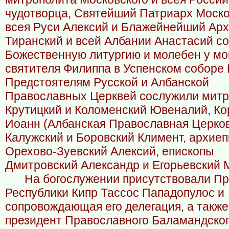
чудотворца, Святейший Патриарх Моско
всея Руси Алексий и Блажейнейший Ар
Тиранский и всей Албании Анастасий с
Божественную литургию и молебен у м
святителя Филиппа в Успенском соборе 
Предстоятелям Русской и Албанской
Православных Церквей сослужили мит
Крутицкий и Коломенский Ювеналий, Ко
Иоанн (Албанская Православная Церков
Калужский и Боровский Климент, архиеп
Орехово-Зуевский Алексий, епископы
Дмитровский Александр и Егорьевский 
На богослужении присутствовали П
Республики Кипр Тассос Пападопулос и
сопровождающая его делегация, а также
президент Православного Баламандско