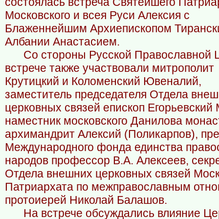
состоялась встреча Святейшего Патриа
Московского и всея Руси Алексия с
Блаженнейшим Архиепископом Тирански
Албании Анастасием.
Со стороны Русской Православной 
встрече также участвовали митрополит
Крутицкий и Коломенский Ювеналий,
заместитель председателя Отдела вне
церковных связей епископ Егорьевский 
наместник московского Данилова мона
архимандрит Алексий (Поликарпов), пр
Международного фонда единства право
народов профессор В.А. Алексеев, секр
Отдела внешних церковных связей Моск
Патриархата по межправославным отн
протоиерей Николай Балашов.
На встрече обсуждались влияние Це