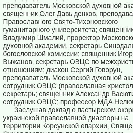
преподаватель Московской духовной ак
священник Олег Давыденков, преподава
Православного Свято-Тихоновского
гуманитарного университета; священни
Владимир Шмалий, проректор Московск
духовной академии, секретарь Синодал
богословской комиссии; священник Игор
Выжанов, секретарь ОВЦС по межхрист
отношениям; диакон Сергий Говорун,
преподаватель Московской духовной ак
сотрудник ОВЦС (православная христол
секретарь; священник Александр Васют
сотрудник ОВЦС; профессор МДА Нелюб
Заслушав доклад о пастырском око
украинской православной диаспоры на
территории Корсунской епархии, Свящ