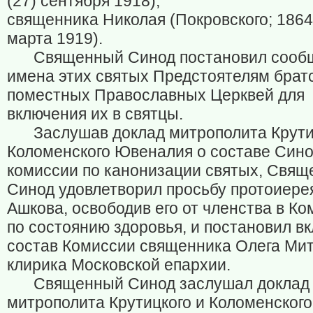
(27) сентября 1918),
священника Николая (Покровского; 186
марта 1919).
Священный Синод постановил сооб
имена этих святых Предстоятелям брат
поместных Православных Церквей для
включения их в святцы.
Заслушав доклад митрополита Крути
Коломенского Ювеналия о составе Син
комиссии по канонизации святых, Свя
Синод удовлетворил просьбу протоиере
Ашкова, освободив его от членства в К
по состоянию здоровья, и постановил вк
состав Комиссии священника Олега Мит
клирика Московской епархии.
Священный Синод заслушал доклад
митрополита Крутицкого и Коломенского