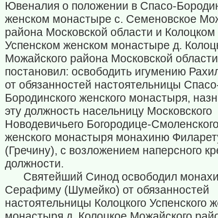
Ювеналия о положении в Спасо-Бороди
женском монастыре с. Семеновское Мо
района Московской области и Колоцком
Успенском женском монастыре д. Колоц
Можайского района Московской области
постановил: освободить игумению Рахи
от обязанностей настоятельницы Спасо
Бородинского женского монастыря, назн
эту должность насельницу Московского
Новодевичьего Богородице-Смоленског
женского монастыря монахиню Филарет
(Гречину), с возложением наперсного кр
должности.
Святейший Синод освободил монах
Серафиму (Шумейко) от обязанностей
настоятельницы Колоцкого Успенского ж
монастыря д. Колоцкое Можайского рай