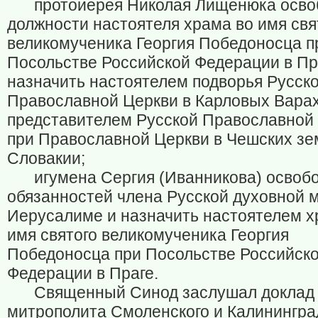
протоиерея Николая Лищенюка осво
должности настоятеля храма во имя свя
великомученика Георгия Победоносца п
Посольстве Российской Федерации в Пр
назначить настоятелем подворья Русск
Православной Церкви в Карловых Варах
представителем Русской Православной
при Православной Церкви в Чешских зе
Словакии;
игумена Сергия (Иванникова) освобо
обязанностей члена Русской духовной 
Иерусалиме и назначить настоятелем х
имя святого великомученика Георгия
Победоносца при Посольстве Российск
Федерации в Праге.
Священный Синод заслушал доклад
митрополита Смоленского и Калинингра