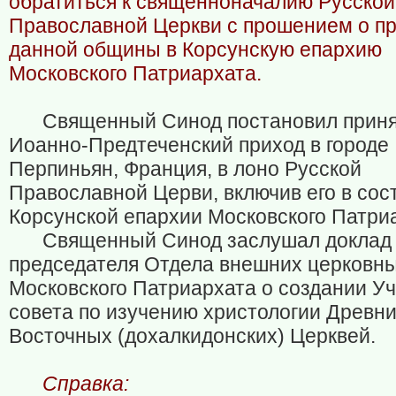
обратиться к священноначалию Русской
Православной Церкви с прошением о п
данной общины в Корсунскую епархию
Московского Патриархата.
Священный Синод постановил прин
Иоанно-Предтеченский приход в городе
Перпиньян, Франция, в лоно Русской
Православной Церви, включив его в сос
Корсунской епархии Московского Патри
Священный Синод заслушал доклад
председателя Отдела внешних церковны
Московского Патриархата о создании Уч
совета по изучению христологии Древн
Восточных (дохалкидонских) Церквей.
Справка: