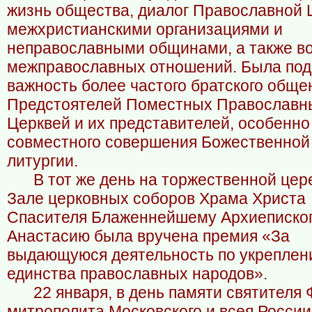
жизнь общества, диалог Православной 
межхристианскими организациями и
неправославными общинами, а также в
межправославных отношений. Была под
важность более частого братского обще
Предстоятелей Поместных Православн
Церквей и их представителей, особенно
совместного совершения Божественной
литургии.
В тот же день на торжественной цер
Зале церковных соборов Храма Христа
Спасителя Блаженнейшему Архиеписко
Анастасию была вручена премия «За
выдающуюся деятельность по укреплен
единства православных народов».
22 января, в день памяти святителя 
митрополита Московского и всея России