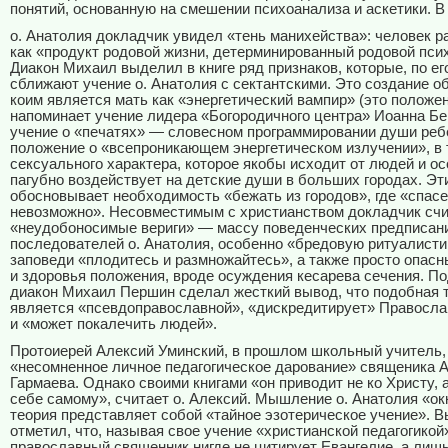
понятий, основанную на смешении психоанализа и аскетики. В
о. Анатолия докладчик увидел «тень манихейства»: человек 
как «продукт родовой жизни, детерминированный родовой пси
Диакон Михаил выделил в книге ряд признаков, которые, по ег
сближают учение о. Анатолия с сектантскими. Это создание об
коим является мать как «энергетический вампир» (это положе
напоминает учение лидера «Богородичного центра» Иоанна Бе
учение о «печатях» — словесном программировании души реб
положение о «всепроникающем энергетическом излучении», в 
сексуального характера, которое якобы исходит от людей и о
пагубно воздействует на детские души в больших городах. Эт
обосновывает необходимость «бежать из городов», где «спас
невозможно». Несовместимым с христианством докладчик счи
«неудобоносимые вериги» — массу поведенческих предписан
последователей о. Анатолия, особенно «бредовую ритуалисти
заповеди «плодитесь и размножайтесь», а также просто опасн
и здоровья положения, вроде осуждения кесарева сечения. По
диакон Михаил Першин сделал жесткий вывод, что подобная 
является «псевдоправославной», «дискредитирует» Правосл
и «может покалечить людей».
Протоиерей Алексий Уминский, в прошлом школьный учитель,
«несомненное личное педагогическое дарование» священика 
Гармаева. Однако своими книгами «он приводит не ко Христу, а
себе самому», считает о. Алексий. Мышление о. Анатолия «окк
теория представляет собой «тайное эзотерическое учение». 
отметил, что, называя свое учение «христианской педагогикой
православный священник нигде не цитирует Евангелие, а лиш