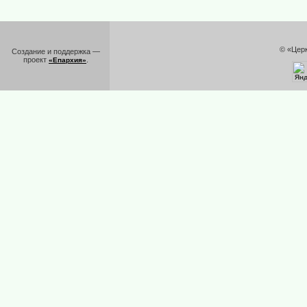
© «Цер
Создание и поддержка —
проект
.
«Епархия»