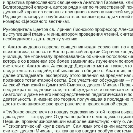
и практика православного священника Анатолия Гармаева, кли
Волгоградской епархии, автора ряда книг по «нравственной пси
духовный характер основных принципов гомеопатической мед
Редакция планирует опубликовать основные доклады чтений 
номерах «Церковного вестника».
Руководитель Центра св. Иринея Лионского профессор Алекса
выступивший главным инициатором проведения чтений, считае
необходимость дать оценку учению
о. Анатолия давно назрела: священник издал серию книг по «
психологии», основал в Волгоградской епархии Сергиевское д
училище, где «поначалу преподавались обычные богословски
которые со временем все более заменялись изучением психол
системы о. Анатолия». Александр Дворкин отметил также, чт
свидетельства людей», побывавших в общине о. Анатолия, не
далее откладывать
экспертизу этого явления на предмет нал
признаков тоталитарной секты. Все участники обсуждения — 
Алексий Уминский и Димитрий Смирнов, диакон Михаил Перш
неоднократно подчеркивали, что обсуждается и оценивается н
Анатолия и даже не его непосредственная педагогическая и п
деятельность, а именно его теория, получившая в последние 
достаточно широкое распространение в православной среде.
«Глубокое опасение» по поводу содержания этой теории выра
докладчик — сотрудник Отдела по работе с молодежью диак
Першин, проанализировавший наиболее известную книгу о. Ан
«Психопатический круг в семье». Сам язык этой книги настора
считает диакон Михаил, так как автор вводит особую систему