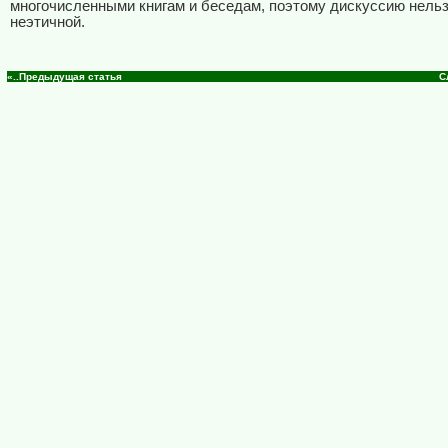
многочисленными книгам и беседам, поэтому дискуссию нельз
неэтичной.
«..Предыдущая статья
С