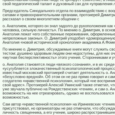
свой педагогический талант и духовный сан для «управления
Председатель Синодального отдела по взаимодействию с во
силами и правоохранительными органами, протоиерей Димитр
рассказал о своем многолетнем общении с
о. Анатолием, которого он знал задолго до рукоположения как
человека, сильную личность». По мнению о. Димитрия, в основ
Анатолия лежат «его собственные переживания, оформленные
непреложные законы». О. Димитрий уподобил «доморощенную
Анатолия «новой исторической хронологии» академика А.Фоме
По мнению о. Димитрия, обсуждаемые книги могут служить с
тестом: душевно здоровым людям они недоступны, для них о
«мутная бесперспективность» этого учения. Сторонниками и 
о. Анатолия становятся люди «вязкого сознания», и в их среде
«усугубляется злокачественный психопатологический процес
известный московский протоиерей считает деятельность о. А
«безусловно вредной». Об этом он не раз прямо говорил и са
создателю «нравственной психологии», который «не восприним
свой адрес». Протоиерей Алексий Уминский также отметил, что
уже звучала публично на Рождественских чтениях, и сам о. А
возможность на нее отреагировать, однако не воспользовался
возможностью.
Сам автор «нравственной психологии» на Иринеевских чтения
присутствовал, но организаторы не раз отмечали, что обсужда
личность священника, а его учение, широко распространивше