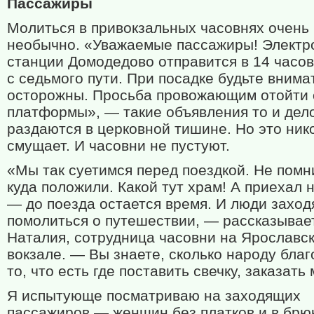
Пассажиры
Молиться в привокзальных часовнях очень
необычно. «Уважаемые пассажиры! Электр
станции Домодедово отправится в 14 часов
с седьмого пути. При посадке будьте внима
осторожны. Просьба провожающим отойти 
платформы», — такие объявления то и дел
раздаются в церковной тишине. Но это ник
смущает. И часовни не пустуют.
«Мы так суетимся перед поездкой. Не помн
куда положили. Какой тут храм! А приехал 
— до поезда остается время. И люди заход
помолиться о путешествии, — рассказывае
Наталия, сотрудница часовни на Ярославс
вокзале. — Вы знаете, сколько народу благ
то, что есть где поставить свечку, заказать
Я испытующе посматриваю на заходящих
пассажиров — женщин без платков и в брю