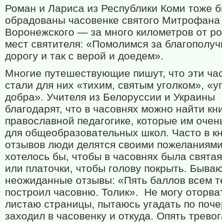
Роман и Лариса из Республики Коми тоже 
обрадованы часовенке святого Митрофана
Воронежского — за много километров от р
мест святителя: «Помолимся за благополу
дорогу и так с верой и доедем».
Многие путешествующие пишут, что эти ча
стали для них «тихим, святым уголком», «у
добра». Учителя из Белоруссии и Украины
благодарят, что в часовнях можно найти кн
православной педагогике, которые им очен
для общеобразовательных школ. Часто в кн
отзывов люди делятся своими пожеланиями
хотелось бы, чтобы в часовнях была святая
или платочки, чтобы голову покрыть. Бываю
неожиданные отзывы: «Пять баллов всем те
построил часовню. Толик».
Не могу оторва
листаю страницы, пытаюсь угадать по почер
заходил в часовенку и откуда. Опять тревог