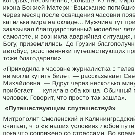
которых, несомненно, больше. «У нас мир
икона Божией Матери “Взыскание погибши
через месяц после освящения часовни поя
капельки мира на окладе... Мужчина тут п
заказывал благодарственный молебен: лет
самолете, и возникла аварийная ситуация, 
Богу, приземлились. До Грузии благополуч
автобус, родственники путешествующих пр
тоже благодарили».
«Приходила к часовне журналистка с теле
не могла купить билет, — рассказывает Св
Михайловна. — Вдруг через несколько мин
прибегает — купила в оба конца. Обычный
человек. Говорит, что просто так зашла».
«Путешествующим спутешествуй»
Митрополит Смоленский и Калининградски
считает, что «в наших условиях любое пут
пока что сопряжено со стрессами. Во врем