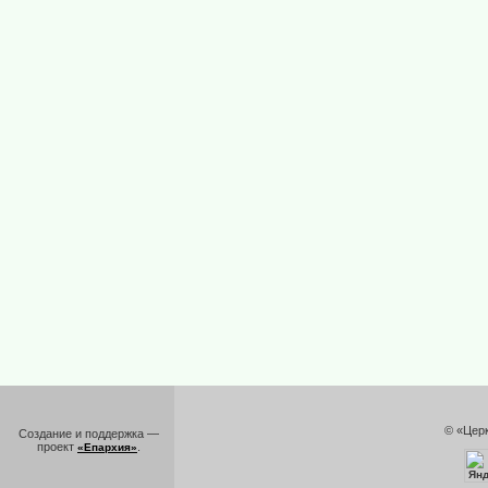
© «Цер
Создание и поддержка —
проект
.
«Епархия»