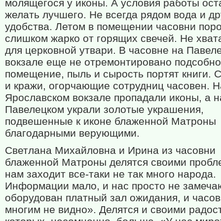
молящегося у иконы. А условия работы ос
желать лучшего. Не всегда рядом вода и др
удобства. Летом в помещении часовни пор
слишком жарко от горящих свечей. Не хват
для церковной утвари. В часовне на Павел
вокзале еще не отремонтировано подсобн
помещение, пыль и сырость портят книги. 
и кражи, огорчающие сотрудниц часовен. Н
Ярославском вокзале пропадали иконы, а н
Павелецком украли золотые украшения,
подвешенные к иконе блаженной Матроны
благодарными верующими.
Светлана Михайловна и Ирина из часовни
блаженной Матроны делятся своими пробл
нам заходит все-таки не так много народа.
Информации мало, и нас просто не замеча
оборудован платный зал ожидания, и часо
многим не видно». Делятся и своими радос