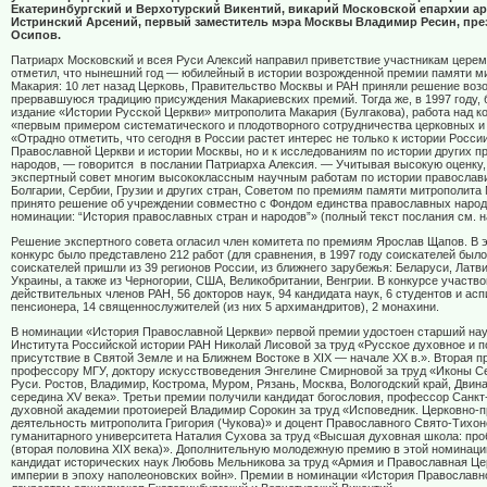
Екатеринбургский и Верхотурский Викентий, викарий Московской епархии а
Истринский Арсений, первый заместитель мэра Москвы Владимир Ресин, пр
Осипов.
Патриарх Московский и всея Руси Алексий направил приветствие участникам церем
отметил, что нынешний год — юбилейный в истории возрожденной премии памяти м
Макария: 10 лет назад Церковь, Правительство Москвы и РАН приняли решение воз
прервавшуюся традицию присуждения Макариевских премий. Тогда же, в 1997 году,
издание «Истории Русской Церкви» митрополита Макария (Булгакова), работа над 
«первым примером систематического и плодотворного сотрудничества церковных и
«Отрадно отметить, что сегодня в России растет интерес не только к истории Росси
Православной Церкви и истории Москвы, но и к исследованиям по истории других 
народов, — говорится в послании Патриарха Алексия. — Учитывая высокую оценку,
экспертный совет многим высококлассным научным работам по истории православи
Болгарии, Сербии, Грузии и других стран, Советом по премиям памяти митрополита
принято решение об учреждении совместно с Фондом единства православных народ
номинации: “История православных стран и народов”» (полный текст послания см. на
Решение экспертного совета огласил член комитета по премиям Ярослав Щапов. В э
конкурс было представлено 212 работ (для сравнения, в 1997 году соискателей было
соискателей пришли из 39 регионов России, из ближнего зарубежья: Беларуси, Латв
Украины, а также из Черногории, США, Великобритании, Венгрии. В конкурсе участво
действительных членов РАН, 56 докторов наук, 94 кандидата наук, 6 студентов и асп
пенсионера, 14 священнослужителей (из них 5 архимандритов), 2 монахини.
В номинации «История Православной Церкви» первой премии удостоен старший на
Института Российской истории РАН Николай Лисовой за труд «Русское духовное и 
присутствие в Святой Земле и на Ближнем Востоке в XIX — начале XX в.». Вторая 
профессору МГУ, доктору искусствоведения Энгелине Смирновой за труд «Иконы С
Руси. Ростов, Владимир, Кострома, Муром, Рязань, Москва, Вологодский край, Двина
середина XV века». Третьи премии получили кандидат богословия, профессор Санкт
духовной академии протоиерей Владимир Сорокин за труд «Исповедник. Церковно-
деятельность митрополита Григория (Чукова)» и доцент Православного Свято-Тихон
гуманитарного университета Наталия Сухова за труд «Высшая духовная школа: п
(вторая половина XIX века)». Дополнительную молодежную премию в этой номинаци
кандидат исторических наук Любовь Мельникова за труд «Армия и Православная Це
империи в эпоху наполеоновских войн». Премии в номинации «История Православн