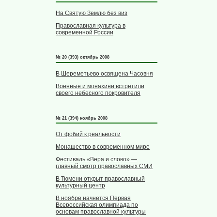
На Святую Землю без виз
Православная культура в
современной России
№ 20 (393) октябрь 2008
В Шереметьево освящена Часовня
Военные и монахини встретили
своего небесного покровителя
№ 21 (394) ноябрь 2008
От фобий к реальности
Монашество в современном мире
Фестиваль «Вера и слово» —
главный смотр православных СМИ
В Тюмени открыт православный
культурный центр
В ноябре начнется Первая
Всероссийская олимпиада по
основам православной культуры