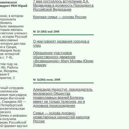
7 мая состоялось вступление Д.А.
рхиепископ
Медведева в должность Президента
езидент РАН Юрий
Российской Федерации
онии, в котором
Крепкая семья — основа России
итрополита
обновить
 было завершено
которым явилась
№ 10 (383) май 2008
 светских ученых».
и, истории Русской
православных
О чем говорят названия городов и
 которую дал наш
улиц
я в Греции,
 Макария было
Обращения участников
ов четвертой
общественного движения
 с. 7–8).
«Возвращение» Мэру Москвы Юрию
том году на
Лужкову
 46). Работы
ии, Молдовы,
вали 5
ирантов, 2
№ 11(384) июнь 2008
учный сотрудник
Александр Недоступ, председатель
политическое
московского Общества
премия присуждена
православных врачей:Болезнь
еверо-Восточной
имеет не только телесное, но и
. Середина XIII —
-Петербургской
духовное происхождение
просветительская
овского
Семья — основа духовно-
роблемы и реформы
нравственных ценностей народов
и получила
России
рковь Российской
ой Церкви» вручил