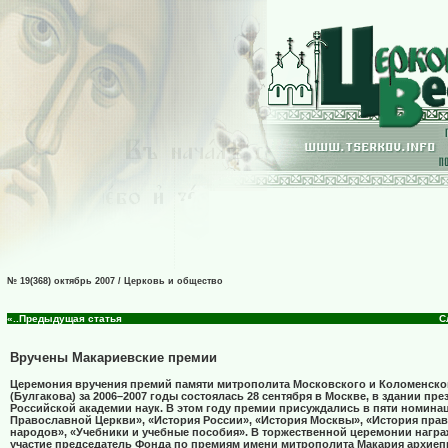
№ 19(368) октябрь 2007 / Церковь и общество
«..Предыдущая статья
С
Вручены Макариевские премии
Церемония вручения премий памяти митрополита Московского и Коломенско
(Булгакова) за 2006–2007 годы состоялась 28 сентября в Москве, в здании пр
Российской академии наук. В этом году премии присуждались в пяти номина
Православной Церкви», «История России», «История Москвы», «История пра
народов», «Учебники и учебные пособия». В торжественной церемонии нагр
участие председатель Фонда по премиям имени митрополита Макария архиеп