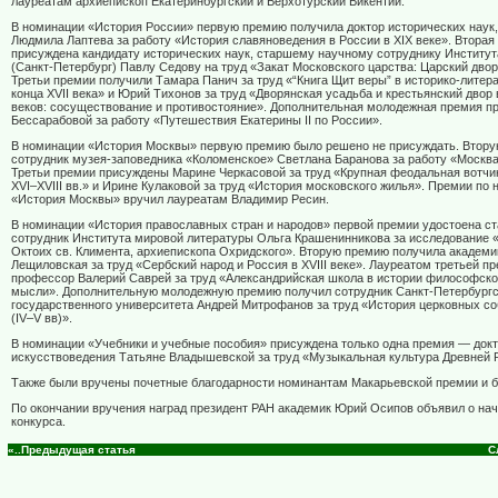
лауреатам архиепископ Екатеринбургский и Верхотурский Викентий.
В номинации «История России» первую премию получила доктор исторических наук
Людмила Лаптева за работу «История славяноведения в России в XIX веке». Вторая
присуждена кандидату исторических наук, старшему научному сотруднику Институт
(Санкт-Петербург) Павлу Седову на труд «Закат Московского царства: Царский двор 
Третьи премии получили Тамара Панич за труд «“Книга Щит веры” в историко-литер
конца XVII века» и Юрий Тихонов за труд «Дворянская усадьба и крестьянский двор 
веков: сосуществование и противостояние». Дополнительная молодежная премия п
Бессарабовой за работу «Путешествия Екатерины II по России».
В номинации «История Москвы» первую премию было решено не присуждать. Втор
сотрудник музея-заповедника «Коломенское» Светлана Баранова за работу «Москва
Третьи премии присуждены Марине Черкасовой за труд «Крупная феодальная вотчин
XVI–XVIII вв.» и Ирине Кулаковой за труд «История московского жилья». Премии по
«История Москвы» вручил лауреатам Владимир Ресин.
В номинации «История православных стран и народов» первой премии удостоена с
сотрудник Института мировой литературы Ольга Крашенинникова за исследование 
Октоих св. Климента, архиепископа Охридского». Вторую премию получила академ
Лещиловская за труд «Сербский народ и Россия в XVIII веке». Лауреатом третьей п
профессор Валерий Саврей за труд «Александрийская школа в истории философско
мысли». Дополнительную молодежную премию получил сотрудник Санкт-Петербургс
государственного университета Андрей Митрофанов за труд «История церковных со
(IV–V вв)».
В номинации «Учебники и учебные пособия» присуждена только одна премия — док
искусствоведения Татьяне Владышевской за труд «Музыкальная культура Древней 
Также были вручены почетные благодарности номинантам Макарьевской премии и б
По окончании вручения наград президент РАН академик Юрий Осипов объявил о нач
конкурса.
«..Предыдущая статья
С