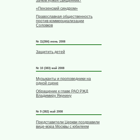
Зачем нужен священник?
«Пензенский синдром»
Православная общественность
против коммерциализации
Соловков
№ 11(384) июнь 2008
Защитить детей
№ 10 (383) май 2008
Музыканты и проповедники на
одной сцене
Обращение к главе РАО РЖД
Владимиру Якунину
№ 9 (382) май 2008
Представители Церкви поздравили
вице-мэра Москвы с юбилеем