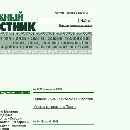
Архив номеров газеты →
Расширенный поиск »
№ 8(381) апрель 2008
ледующая статья...»
Одинокий усыновитель: за и против
Москва готовится к Пасхе
го Макария
езидиума
циях: «История
вославных стран и
№ 9 (382) май 2008
аждения приняли
ископ