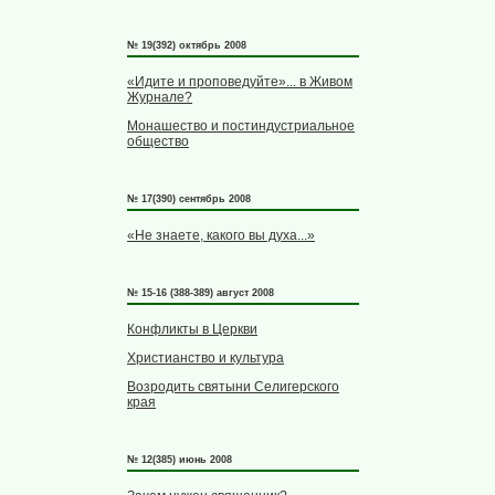
№ 19(392) октябрь 2008
«Идите и проповедуйте»... в Живом
Журнале?
Монашество и постиндустриальное
общество
№ 17(390) сентябрь 2008
«Не знаете, какого вы духа...»
№ 15-16 (388-389) август 2008
Конфликты в Церкви
Христианство и культура
Возродить святыни Селигерского
края
№ 12(385) июнь 2008