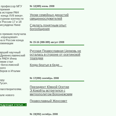
, профессор МГУ
№ 12(385) июнь 2008
 премия
а истории РАН
Уроки семейных династий
конца XVII века».
священнослужителей
атурном контексте
в России 17 и 18
рисуждена Нине
Сделать понятным опыт
богообщения
ую премию получила
 изразцовая».
а в России конца
№ 15-16 (388-389) август 2008
 номинации
Русская Православная Церковь не
тарший научный
осталась в стороне от осетинской
«Древнеславянский
трагедии
ик РАЕН Инна
ремии стал
-богословской
Когда братья в беде…
кого
боров в Италии
№ 17(390) сентябрь 2008
тору
Руси».
Президент Южной Осетии
лаготворителям.
Э.Кокойты встретился с
митрополитом Воронежским
але нового
Православный Женсовет
ледующая статья...»
№ 19(392) октябрь 2008