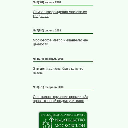
№ 8(381) апрель 2008
Символ возрождения московских
традиций
№ 7(380) апрель 2008
Московское метро и евангельские
ценности
№ 4(377) февраль 2008
Эти дети должны быть кому-то
нужны
№ 3(376) февраль 2008
Состоялось вручение премии «За
нравственный подвиг учителя»