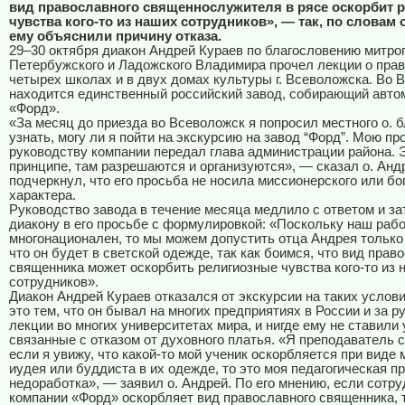
вид православного священнослужителя в рясе оскорбит 
чувства кого-то из наших сотрудников», — так, по словам 
ему объяснили причину отказа.
29–30 октября диакон Андрей Кураев по благословению митро
Петербужского и Ладожского Владимира прочел лекции о прав
четырех школах и в двух домах культуры г. Всеволожска. Во 
находится единственный российский завод, собирающий авто
«Форд».
«За месяц до приезда во Всеволожск я попросил местного о. б
узнать, могу ли я пойти на экскурсию на завод “Форд”. Мою пр
руководству компании передал глава администрации района. Э
принципе, там разрешаются и организуются», — сказал о. Анд
подчеркнул, что его просьба не носила миссионерского или б
характера.
Руководство завода в течение месяца медлило с ответом и за
диакону в его просьбе с формулировкой: «Поскольку наш раб
многонационален, то мы можем допустить отца Андрея только
что он будет в светской одежде, так как боимся, что вид прав
священника может оскорбить религиозные чувства кого-то из 
сотрудников».
Диакон Андрей Кураев отказался от экскурсии на таких услов
это тем, что он бывал на многих предприятиях в России и за р
лекции во многих университетах мира, и нигде ему не ставили 
связанные с отказом от духовного платья. «Я преподаватель 
если я увижу, что какой-то мой ученик оскорбляется при виде
иудея или буддиста в их одежде, то это моя педагогическая п
недоработка», — заявил о. Андрей. По его мнению, если сотр
компании «Форд» оскорбляет вид православного священника, 