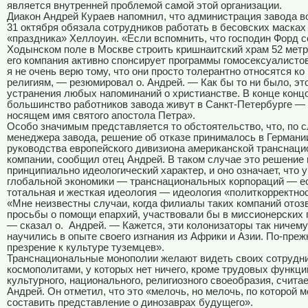
является внутренней проблемой самой этой организации.
Диакон Андрей Кураев напомнил, что администрация завода 
31 октября обязала сотрудников работать в бесовских масках
«праздника» Хеллоуин. «Если вспомнить, что господин Форд 
Ходынском поле в Москве строить кришнаитский храм
52 мет
его компания активно спонсирует программы гомосексуалистов,
я не очень верю тому, что они просто толерантно относятся ко
религиям, — резюмировал о. Андрей. — Как бы то ни было, эт
устранения любых напоминаний о христианстве. В конце концо
большинство работников завода живут в Санкт-Петербурге — 
носящем имя святого апостола Петра».
Особо значимым представляется то обстоятельство, что, по с
менеджера завода, решение об отказе принималось в Германи
руководства европейского дивизиона американской транснац
компании, сообщил отец Андрей. В таком случае это решение 
принципиально идеологический характер, и оно означает, что у
глобальной экономики — транснациональных корпораций — е
тотальная и жесткая идеология — идеология «политкорректнос
«Мне неизвестны случаи, когда филиалы таких компаний отоз
просьбы о помощи епархий, участвовали бы в миссионерских 
— сказал о.
Андрей. — Кажется, эти колонизаторы так ничему
научились в опыте своего изгнания из Африки и Азии. По-преж
презрение к культуре туземцев».
Транснациональные монополии желают видеть своих сотрудн
космополитами, у которых нет ничего, кроме трудовых функций
культурного, национального, религиозного своеобразия, счита
Андрей. Он отметил, что это «мелочь, но мелочь, по которой 
составить представление о динозаврах будущего».