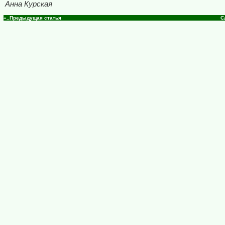
Анна Курская
«..Предыдущая статья
С