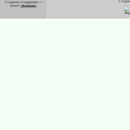
© «Цер
Создание и поддержка —
проект
.
«Епархия»