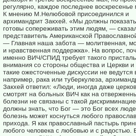
регулярно, каждое последнее воскресенье 
К мнению М.Нелюбовой присоединился и
архимандрит Закхей. «Мы должны показать
готовы сопереживать этим людям, — сказа
представитель Американской Православно
— Главная наша забота — молитвенная, м
и нравственная поддержка». На вопрос, по
именно ВИЧ/СПИД требует такого присталь
внимания со стороны общества и Церкви и
такие ожесточенные дискуссии не ведутся в
например, рака или туберкулеза, архиманд
Закхей ответил: «Люди, иногда даже церко
смотрят на больных ВИЧ как на отверженны
болезни не связаны с такой дискриминаци
должны знать, что Бог — это Бог всех люде
болезнь может коснуться любого правосла
прихода. Я как православный пастырь при
любого человека с любовью и с радостью. 