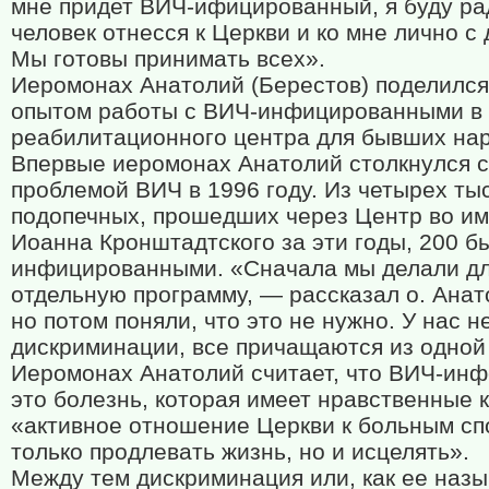
мне придет ВИЧ-ифицированный, я буду рад
человек отнесся к Церкви и ко мне лично с
Мы готовы принимать всех».
Иеромонах Анатолий (Берестов) поделился
опытом работы с ВИЧ-инфицированными в 
реабилитационного центра для бывших на
Впервые иеромонах Анатолий столкнулся с
проблемой ВИЧ в 1996 году. Из четырех тыс
подопечных, прошедших через Центр во им
Иоанна Кронштадтского за эти годы, 200 б
инфицированными. «Сначала мы делали дл
отдельную программу, — рассказал о. Ана
но потом поняли, что это не нужно. У нас н
дискриминации, все причащаются из одной
Иеромонах Анатолий считает, что ВИЧ-ин
это болезнь, которая имеет нравственные к
«активное отношение Церкви к больным сп
только продлевать жизнь, но и исцелять».
Между тем дискриминация или, как ее наз