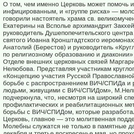
О том, чем именно Церковь может помочь 
инфицированным, и «группе риска» — мол
говорили настоятель храма св. великомуч
Екатерины на Всполье архимандрит Закхей 
руководитель Душепопечительского центра
святого Иоанна Кронштадтского иеромонах
Анатолий (Берестов) и руководитель «Круг
по религиозному образованию и диаконии»
Отделе внешних церковных связей Маргар
Нелюбова. Представляя участникам кругло
«Концепцию участия Русской Православной
борьбе с распространением ВИЧ/СПИДа и 
людьми, живущими с ВИЧ/СПИДом», М.Не
подчеркнула, что, несмотря на широкий спе
профилактических и реабилитационных ме
борьбы с ВИЧ/СПИДом, которые разработа
Церковь, главное — это молитвенная подд
Молебны служатся не только в памятные д
декабря и третье воскресенье мая, но прох