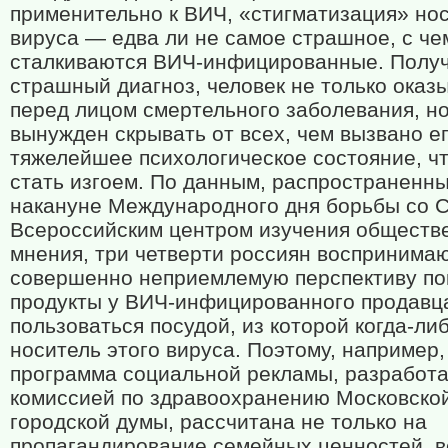
применительно к ВИЧ, «стигматизация» но
вируса — едва ли не самое страшное, с че
сталкиваются ВИЧ-инфицированные. Полу
страшный диагноз, человек не только оказ
перед лицом смертельного заболевания, но
вынужден скрывать от всех, чем вызвано е
тяжелейшее психологическое состояние, ч
стать изгоем. По данным, распространенн
накануне Международного дня борьбы со
Всероссийским центром изучения обществ
мнения, три четверти россиян воспринимаю
совершенно неприемлемую перспективу по
продукты у ВИЧ-инфицированного продавц
пользоваться посудой, из которой когда-ли
носитель этого вируса. Поэтому, например,
программа социальной рекламы, разработ
комиссией по здравоохранению Московско
городской думы, рассчитана не только на
пропагандирование семейных ценностей, в