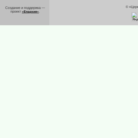
© «Цер
Создание и поддержка —
проект
.
«Епархия»