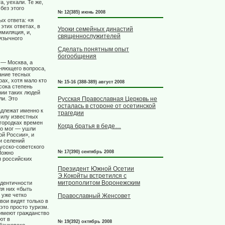
, уехали. Те же,
без этого
№ 12(385) июнь 2008
ых ответа: «я
 этих ответах, в
Уроки семейных династий
имиляция, и,
священнослужителей
оязычного
Сделать понятным опыт
богообщения
 — Москва, а
чняющего вопроса,
ание тесных
ах, хотя мало кто
№ 15-16 (388-389) август 2008
сока степень
нии таких людей
ли. Это
Русская Православная Церковь не
осталась в стороне от осетинской
длежат именно к
трагедии
силу известных
 городках времен
Когда братья в беде…
то мог — ушли
ой России», и
 и селений
усско-советского
№ 17(390) сентябрь 2008
Можно
я российских
Президент Южной Осетии
Э.Кокойты встретился с
митрополитом Воронежским
идентичности
ля них «быть
 уже четко
Православный Женсовет
вои видят только в
это просто туризм.
 имеют гражданство
ют в
№ 19(392) октябрь 2008