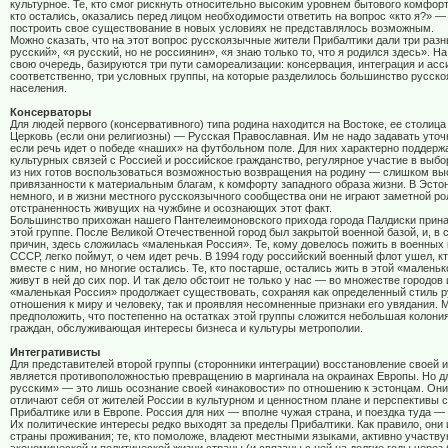
культурное. Те, кто смог рискнуть относительно высоким уровнем бытового комфорта
кто остались, оказались перед лицом необходимости ответить на вопрос «кто я?» — 
построить свое существование в новых условиях не представлялось возможным.
Можно сказать, что на этот вопрос русскоязычные жители Прибалтики дали три разн
русский», «я русский, но не россиянин», «я знаю только то, что я родился здесь». На
свою очередь, базируются три пути самореализации: консервация, интеграция и асс
соответственно, три условных группы, на которые разделилось большинство русск
населения.
Консерваторы
Для людей первого (консервативного) типа родина находится на Востоке, ее столица
Церковь (если они религиозны) — Русская Православная. Им не надо задавать уто
если речь идет о победе «наших» на футбольном поле. Для них характерно поддерж
культурных связей с Россией и российское гражданство, регулярное участие в выбор
из них готов воспользоваться возможностью возвращения на родину — слишком вы
привязанности к материальным благам, к комфорту западного образа жизни. В Эсто
немного, и в жизни местного русскоязычного сообщества они не играют заметной ро
отстраненность живущих на чужбине и осознающих этот факт.
Большинство прихожан нашего Пантелеимоновского прихода города Палдиски прина
этой группе. После Великой Отечественной город был закрытой военной базой, и, в 
причин, здесь сложилась «маленькая Россия». Те, кому довелось пожить в военных
СССР, легко поймут, о чем идет речь. В 1994 году российский военный флот ушел, к
вместе с ним, но многие остались. Те, кто постарше, остались жить в этой «маленьк
живут в ней до сих пор. И так дело обстоит не только у нас — во множестве городов
«маленькая Россия» продолжает существовать, сохраняя как определенный стиль р
отношения к миру и человеку, так и проявляя несомненные признаки его увядания. 
предположить, что постепенно на остатках этой группы сложится небольшая колони
граждан, обслуживающая интересы бизнеса и культуры метрополии.
Интегративисты
Для представителей второй группы (сторонники интеграции) восстановление своей 
является противоположностью превращению в маргинала на окраинах Европы. Но д
русским» — это лишь осознание своей «инаковости» по отношению к эстонцам. Они
отличают себя от жителей России в культурном и ценностном плане и перспективы с
Прибалтике или в Европе. Россия для них — вполне чужая страна, и поездка туда — 
Их политические интересы редко выходят за пределы Прибалтики. Как правило, они
страны проживания; те, кто помоложе, владеют местными языками, активно участву