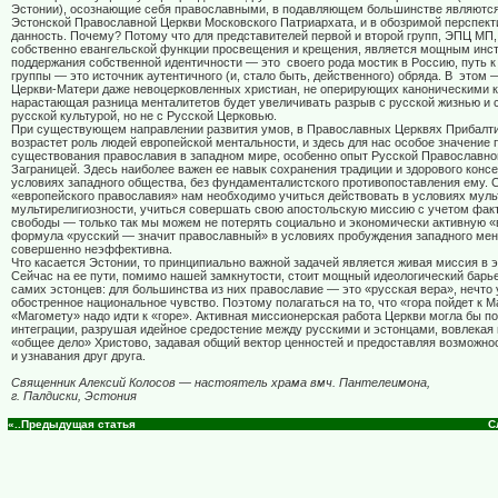
Эстонии), осознающие себя православными, в подавляющем большинстве являютс
Эстонской Православной Церкви Московского Патриархата, и в обозримой перспект
данность. Почему? Потому что для представителей первой и второй групп, ЭПЦ МП
собственно евангельской функции просвещения и крещения, является мощным инс
поддержания собственной идентичности — это
своего рода мостик в Россию, путь к
группы — это источник аутентичного (и, стало быть, действенного) обряда. В
этом —
Церкви-Матери даже невоцерковленных христиан, не оперирующих каноническими к
нарастающая разница менталитетов будет увеличивать разрыв с русской жизнью и
русской культурой, но не с Русской Церковью.
При существующем направлении развития умов, в Православных Церквях Прибалт
возрастет роль людей европейской ментальности, и здесь для нас особое значение 
существования православия в западном мире, особенно опыт Русской Православно
Заграницей. Здесь наиболее важен ее навык сохранения традиции и здорового конс
условиях западного общества, без фундаменталистского противопоставления ему. С
«европейского православия» нам необходимо учиться действовать в условиях муль
мультирелигиозности, учиться совершать свою апостольскую миссию с учетом фак
свободы — только так мы можем не потерять социально и экономически активную «
формула «русский — значит православный» в условиях пробуждения западного мен
совершенно неэффективна.
Что касается Эстонии, то принципиально важной задачей является живая миссия в э
Сейчас на ее пути, помимо нашей замкнутости, стоит мощный идеологический барь
самих эстонцев: для большинства из них православие — это «русская вера», нечто
обостренное национальное чувство. Поэтому полагаться на то, что «гора пойдет к 
«Магомету» надо идти к «горе». Активная миссионерская работа Церкви могла бы 
интеграции, разрушая идейное средостение между русскими и эстонцами, вовлекая и
«общее дело» Христово, задавая общий вектор ценностей и предоставляя возможно
и узнавания друг друга.
Cвященник Алексий Колосов — настоятель храма вмч. Пантелеимона,
г. Палдиски, Эстония
«..Предыдущая статья
С