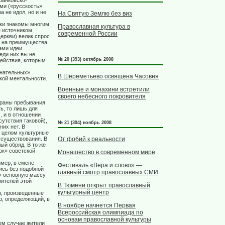
банковско-
ми («русскость»
 не идол, но и не
На Святую Землю без виз
ыки знакомы многим
Православная культура в
я источником
современной России
еркви) велик спрос
ы на преимущества
цами идеи
еди них вы не
№ 20 (393) октябрь 2008
ействия, которым
знательных»
В Шереметьево освящена Часовня
кой ментальности.
Военные и монахини встретили
своего небесного покровителя
страны пребывания
ть, то лишь для
, и в отношении
утствия таковой),
№ 21 (394) ноябрь 2008
них нет. В
в целом культурные
 существования. В
От фобий к реальности
ый обряд. В то же
ок» советской
Монашество в современном мире
имер, в смене
Фестиваль «Вера и слово» —
ись без подобной
главный смотр православных СМИ
» основную массу
вителей этой
В Тюмени открыт православный
культурный центр
я, произведенные
р, определяющий, в
В ноябре начнется Первая
Всероссийская олимпиада по
основам православной культуры
ем случае жители