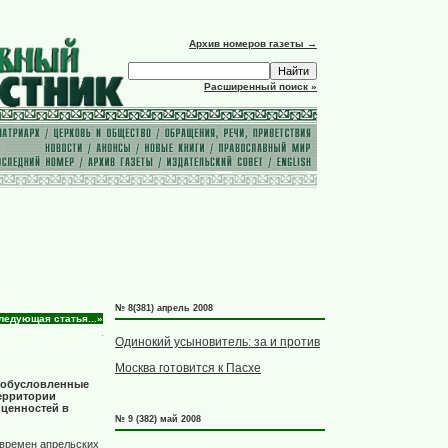
Архив номеров газеты →
Расширенный поиск »
№ 8(381) апрель 2008
ледующая статья...»
Одинокий усыновитель: за и против
Москва готовится к Пасхе
, обусловленные
территории
 ценностей в
№ 9 (382) май 2008
 времен апрельских