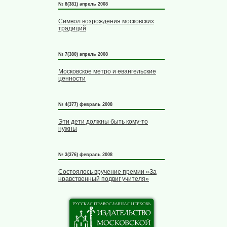
№ 8(381) апрель 2008
Символ возрождения московских
традиций
№ 7(380) апрель 2008
Московское метро и евангельские
ценности
№ 4(377) февраль 2008
Эти дети должны быть кому-то
нужны
№ 3(376) февраль 2008
Состоялось вручение премии «За
нравственный подвиг учителя»