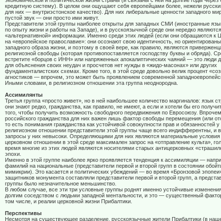
экономической и политической жизни страны (и связаны с ней на долгие годы через 
кредитную систему). В целом они ощущают себя европейцами более, нежели русски
для них — внутриэстонское качество). Для них либеральные ценности западного мира
пустой звук — они просто ими живут.
Представители этой группы наиболее открыты для западных СМИ (иностранные яз
по опыту жизни и работы на Западе), и в русскоязычной среде они нередко являютс
«альтернативной» информации. Именно среди этих людей (если они обращаются к Ц
на «европейское православие»: они осознают свою идентичность, но ориентирован
западного образа жизни, и поэтому в своей вере, как правило, являются привержен
религиозной свободы (которая противопоставляется господству буквы и обряда). Ср
встретите «борцов с ИНН» или напряженных апокалиптических чаяний — это люди д
для объяснения своих неудач и просчетов нет нужды в «жидо-масонах» или других
фундаменталистских схемах. Кроме того, в этой среде довольно велик процент «со
агностиков — впрочем, это может быть проявлением современной западноевропейс
Иными словами, в религиозном отношении эта группа неоднородна.
Ассимилянты
Третья группа «просто живет», но в ней наибольшее количество маргиналов: язык 
они знают редко, гражданства, как правило, не имеют, а если и хотели бы его получи
того, чтобы получить возможность свободного передвижения по Евросоюзу. Впрочем
российского гражданства для них важен лишь фактор свободы перемещения (или отс
то есть понимания гражданства как устойчивой совокупности прав и обязанностей у 
религиозном отношении представители этой группы чаще всего индифферентны, и 
запросы у них невысоки. Определяющими для них являются материальные условия
церковном отношении в этой среде максимален запрос на «отправление культа», гол
время многие из этих людей являются носителями старых антицерковных «страшил
эпохи.
Именно в этой группе наиболее ярко проявляется тенденция к ассимиляции — напр
фамилий на национальные (представители первой и второй групп в состоянии обойт
мимикрии). Это касается и политических убеждений — во время «Бронзовой эпопеи
защитников монумента составляли представители первой и второй групп, а предста
группы было незначительное меньшинство.
В любом случае, все эти три условные группы роднят именно устойчивые изменени
долгим соседством с людьми западной ментальности, и это — существенный факто
том числе, и реалии церковной жизни Прибалтики.
Перспективы
Несмотря на существующее разделение, русскоязычные жители Прибалтики (в наш