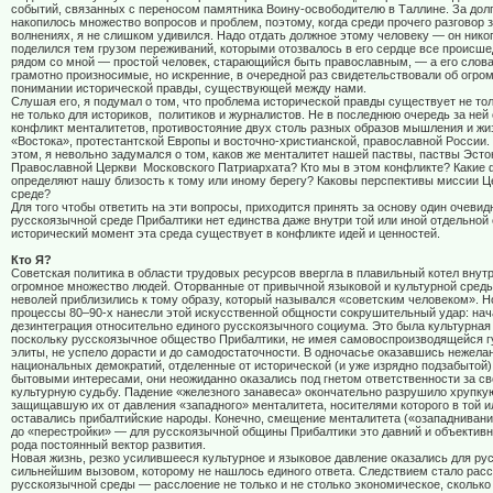
событий, связанных с переносом памятника Воину-освободителю в Таллине. За дол
накопилось множество вопросов и проблем, поэтому, когда среди прочего разговор 
волнениях, я не слишком удивился. Надо отдать должное этому человеку — он нико
поделился тем грузом переживаний, которыми отозвалось в его сердце все происш
рядом со мной — простой человек, старающийся быть православным, — а его слова
грамотно произносимые, но искренние, в очередной раз свидетельствовали об огром
понимании исторической правды, существующей между нами.
Слушая его, я подумал о том, что проблема исторической правды существует не тол
не только для историков,
политиков и журналистов. Не в последнюю очередь за ней
конфликт менталитетов, противостояние двух столь разных образов мышления и жи
«Востока», протестантской Европы и восточно-христианской, православной России.
этом, я невольно задумался о том, каков же менталитет нашей паствы, паствы Эсто
Православной Церкви
Московского Патриархата? Кто мы в этом конфликте? Какие
определяют нашу близость к тому или иному берегу? Каковы перспективы миссии Ц
среде?
Для того чтобы ответить на эти вопросы, приходится принять за основу один очеви
русскоязычной среде Прибалтики нет единства даже внутри той или иной отдельной
исторический момент эта среда существует в конфликте идей и ценностей.
Кто Я?
Советская политика в области трудовых ресурсов ввергла в плавильный котел внут
огромное множество людей. Оторванные от привычной языковой и культурной среды
неволей приблизились к тому образу, который назывался «советским человеком». Н
процессы 80–90-х нанесли этой искусственной общности сокрушительный удар: на
дезинтеграция относительно единого русскоязычного социума. Это была культурная
поскольку русскоязычное общество Прибалтики, не имея самовоспроизводящейся 
элиты, не успело дорасти и до самодостаточности. В одночасье оказавшись нежел
национальных демократий, отделенные от исторической (и уже изрядно подзабытой)
бытовыми интересами, они неожиданно оказались под гнетом ответственности за с
культурную судьбу. Падение «железного занавеса» окончательно разрушило хрупкую
защищавшую их от давления «западного» менталитета, носителями которого в той и
оставались прибалтийские народы. Конечно, смещение менталитета («озападнивани
до «перестройки» — для русскоязычной общины Прибалтики это давний и объективн
рода постоянный вектор развития.
Новая жизнь, резко усилившееся культурное и языковое давление оказались для р
сильнейшим вызовом, которому не нашлось единого ответа. Следствием стало рас
русскоязычной среды — расслоение не только и не столько экономическое, сколько