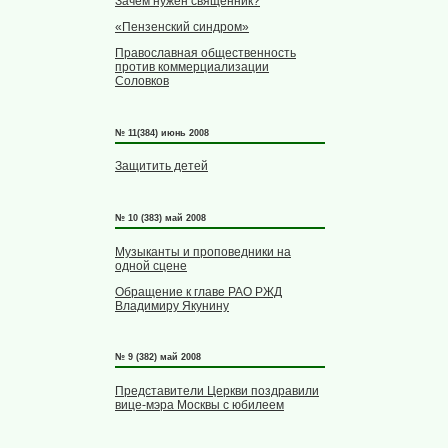
Зачем нужен священник?
«Пензенский синдром»
Православная общественность
против коммерциализации
Соловков
№ 11(384) июнь 2008
Защитить детей
№ 10 (383) май 2008
Музыканты и проповедники на
одной сцене
Обращение к главе РАО РЖД
Владимиру Якунину
№ 9 (382) май 2008
Представители Церкви поздравили
вице-мэра Москвы с юбилеем