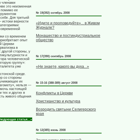
я членами
иве это неизменная
, помимо ее
№ 19(392) октябрь 2008
трументом
 себе. Для третьей
 истоки верности
«Идите и проповедуйте»... в Живом
атегориями:
Журнале?
 современной
Монашество и постиндустриальное
ики со временем
общество
приобретает опыт
й Церкви
ерватизма в
 другой стороны, у
тикультурности и
№ 17(390) сентябрь 2008
тора человеческой
вторую группу»:
талитета уже
«Не знаете, какого вы духа...»
стонской среде.
ер со стороны
 унижающее их
№ 15-16 (388-389) август 2008
Магомету», нельзя —
помочь настоящей
 тех и других в
Конфликты в Церкви
сть живого общения
Христианство и культура
Возродить святыни Селигерского
края
ледующая статья...»
№ 12(385) июнь 2008