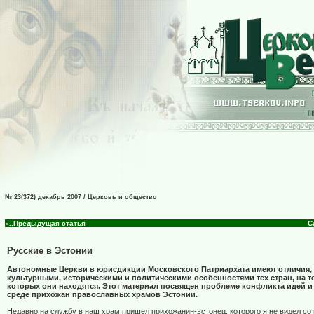
№ 23(372) декабрь 2007 / Церковь и общество
«..Предыдущая статья
С
Русские в Эстонии
Автономные Церкви в юрисдикции Московского Патриархата имеют отличия
культурными, историческими и политическими особенностями тех стран, на 
которых они находятся. Этот материал посвящен проблеме конфликта идей и
среде прихожан православных храмов Эстонии.
Недавно на службу в наш храм пришел прихожанин-эстонец, которого я не видел со