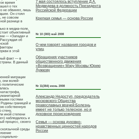
7 мая состоялось вступление Д.А.
гое время
Медведева в должность Президента
зашел о тех
Российской Федерации
го не обвинял, лишь
едшее. Он стоял
, не совсем
Крепкая семья — основа России
ной разнице в
ько в медиа-поле,
 стоит объективный
№ 10 (383) май 2008
зни — «Запада» и
 Рассуждая об
нской
О чем говорят названия городов и
 факторы
улиц
еркви в этой
Обращения участников
дный факт — в
общественного движения
 страны. В данный
«Возвращение» Мэру Москвы Юрию
Лужкову
ренней миграции
, они волей-
о политические
№ 11(384) июнь 2008
чалась
 катастрофа,
гуманитарной
Александр Недоступ, председатель
анными гостями
московского Общества
 Родины границей и
православных врачей:Болезнь
вою собственную
имеет не только телесное, но и
 стену,
духовное происхождение
ли иной степени
е») наблюдалось и
ый процесс, своего
Семья — основа духовно-
нравственных ценностей народов
усскоязычной среды
России
слоение
 социально-