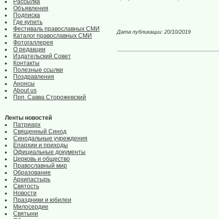
Рассылка
Объявления
Подписка
Где купить
Фестиваль православных СМИ
Дата публикации: 20/10/2019
Каталог православных СМИ
Фотогаллерея
О редакции
Издательский Совет
Контакты
Полезные ссылки
Поздравления
Анонсы
About us
Прп. Савва Сторожевский
Ленты новостей
Патриарх
Священный Синод
Синодальные учреждения
Епархии и приходы
Официальные документы
Церковь и общество
Православный мир
Образование
Архипастырь
Святость
Новости
Праздники и юбилеи
Милосердие
Святыни