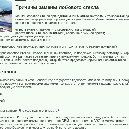
Причины замены лобового стекла
Менять лобовое стекло приходится многим автолюбителям. Это касается д
ситуации, когда речь идет про новую модель Deawoo. Можно назвать нескол
основных причин для замены автостекла:
естественное старение, что касается старых моделей;
работа щеток стеклоочистителей, особенно в зимнее время;
то приводит к деформации корпуса;
ес других автомобилей на дороге.
но-транспортные происшествия, которые могут случаться по разным причинам?
к раз лобовое стекло Deawoo, и оно, как правило, не подлежит никакому ремонту. И хо
ый скол. А ведь часто все заканчивается появлением трещин. Вот и получается так, чт
нь важно найти такого продавца, который готов предложить оригинальное автостекло,
 с установкой, так и с эксплуатацией.
стекла
awoo в компании "Glass-Leader", где его удастся подобрать для любых моделей. Прежд
имо вооружиться некоторыми знаниями, так как это точно поможет сделать правильны
следующие показатели:
и;
ний;
ьным данным. Что еще нужно учитывать?
нный товар. Их покупают очень часто, поэтому появилось много подделок. Автостекло
нальное, и в первом случае речь идет про OEM, а во втором - о ARG, и между этими
а. Но чтобы не разбираться в технических данных, достаточно сравнить стоимость и
тостекло Deawoo ни в коем случае не будет стоить дешево.