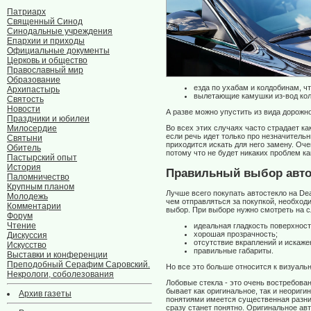
Патриарх
Священный Синод
Синодальные учреждения
Епархии и приходы
Официальные документы
Церковь и общество
Православный мир
Образование
езда по ухабам и колдобинам, ч
Архипастырь
вылетающие камушки из-вод кол
Святость
Новости
А разве можно упустить из вида дорож
Праздники и юбилеи
Во всех этих случаях часто страдает ка
Милосердие
если речь идет только про незначительн
Святыни
приходится искать для него замену. Оче
Обитель
потому что не будет никаких проблем как
Пастырский опыт
История
Правильный выбор авто
Паломничество
Крупным планом
Лучше всего покупать автостекло на De
Молодежь
чем отправляться за покупкой, необход
Комментарии
выбор. При выборе нужно смотреть на 
Форум
Чтение
идеальная гладкость поверхност
хорошая прозрачность;
Дискуссия
отсутствие вкраплений и искаже
Искусство
правильные габариты.
Выставки и конференции
Преподобный Серафим Саровский.
Но все это больше относится к визуал
Некрологи, соболезования
Лобовые стекла - это очень востребова
бывает как оригинальное, так и неориги
Архив газеты
понятиями имеется существенная разниц
сразу станет понятно. Оригинальное ав