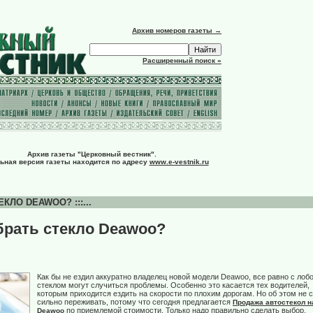
Архив номеров газеты →
Расширенный поиск »
Архив газеты "Церковный вестник".
ьная версия газеты находится по адресу
www.e-vestnik.ru
ЛО DEAWOO? :::...
брать стекло Deawoo?
Как бы не ездил аккуратно владелец новой модели Deawoo, все равно с ло
стеклом могут случиться проблемы. Особенно это касается тех водителей,
которым приходится ездить на скорости по плохим дорогам. Но об этом не 
сильно переживать, потому что сегодня предлагается
Продажа автостекол н
по приемлемой стоимости. Только надо правильно сделать выбор.
Deawoo