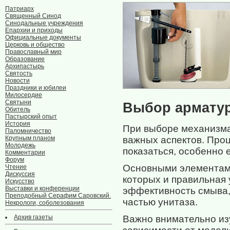
Патриарх
Священный Синод
Синодальные учреждения
Епархии и приходы
Официальные документы
Церковь и общество
Православный мир
Образование
Архипастырь
Святость
Новости
Праздники и юбилеи
Милосердие
Святыни
Выбор арматур
Обитель
Пастырский опыт
История
При выборе механизма 
Паломничество
важных аспектов. Проц
Крупным планом
Молодежь
показаться, особенно 
Комментарии
Форум
Основными элементами
Чтение
Дискуссия
которых и правильная 
Искусство
Выставки и конференции
эффективность смыва,
Преподобный Серафим Саровский.
частью унитаза.
Некрологи, соболезования
Важно внимательно изу
Архив газеты