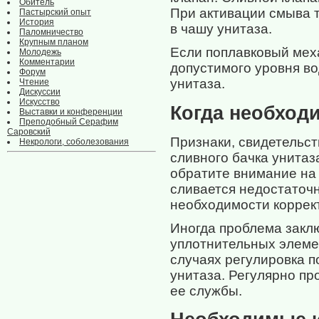
Обитель
При активации смыва т
Пастырский опыт
История
в чашу унитаза.
Паломничество
Крупным планом
Если поплавковый мех
Молодежь
Комментарии
допустимого уровня во
Форум
унитаза.
Чтение
Дискуссии
Искусство
Когда необход
Выставки и конференции
Преподобный Серафим
Саровский
Признаки, свидетельс
Некрологи, соболезования
сливного бачка унитаз
обратите внимание на
сливается недостаточн
необходимости коррек
Иногда проблема закл
уплотнительных элемен
случаях регулировка 
унитаза. Регулярно пр
ее службы.