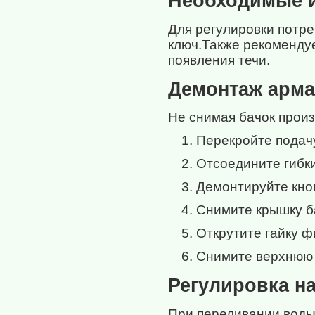
Необходимые и
Для регулировки потр
ключ.Также рекомендуе
появления течи.
Демонтаж арм
Не снимая бачок прои
Перекройте подач
Отсоедините гибк
Демонтируйте кно
Снимите крышку б
Открутите гайку 
Снимите верхнюю ч
Регулировка н
При переливании воды