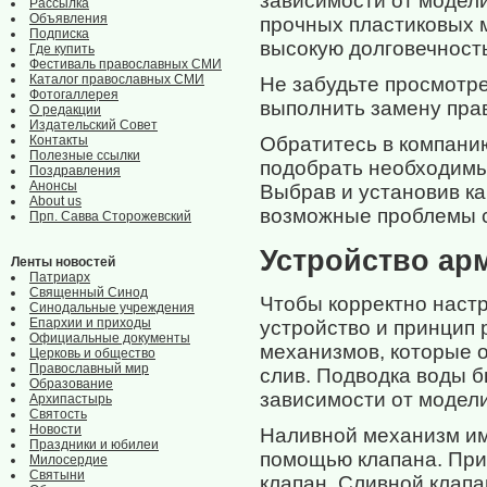
зависимости от модел
Рассылка
Объявления
прочных пластиковых м
Подписка
высокую долговечност
Где купить
Фестиваль православных СМИ
Каталог православных СМИ
Не забудьте просмотре
Фотогаллерея
выполнить замену прав
О редакции
Издательский Совет
Обратитесь в компан
Контакты
Полезные ссылки
подобрать необходимы
Поздравления
Анонсы
Выбрав и установив к
About us
возможные проблемы с
Прп. Савва Сторожевский
Устройство ар
Ленты новостей
Патриарх
Священный Синод
Чтобы корректно настр
Синодальные учреждения
Епархии и приходы
устройство и принцип 
Официальные документы
механизмов, которые о
Церковь и общество
Православный мир
слив. Подводка воды б
Образование
зависимости от модели
Архипастырь
Святость
Новости
Наливной механизм им
Праздники и юбилеи
помощью клапана. При 
Милосердие
Святыни
клапан. Сливной клапа