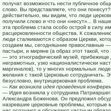
получат возможность нести публичное общ
слово. Вы представляете, что они понесут?
действительно, мы видим, что люди церко
получили слово и что они «несут»... В наш
эта проблема стала особо острой в силу и
расцерковленности общества. К сожалению
люди сталкиваются с образом Церкви, кот
создаем мы, сегодняшние православные —
пастыри, и миряне (а образ этот такой, что
— это этнографический музей, прибежище 
неграмотных, узко националистически нас
маргиналов), то у многих нормальных люде
желания с такой Церковью сотрудничать. Э
безусловно, внутрицерковная проблема.
— Как возникла идея проведения конфере
— Идея возникла у сотрудника Патриаршег
Александра Боженова. Он предложил обсу
назревшие церковные проблемы, которые м
нас осознают и обсуждают частным образо