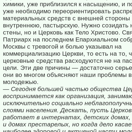
химики, уже приблизился к насыщению, и п
уже необходимо переориентировать распр
материальных средств с внешней стороны
внутреннюю, пастырскую. Нужно созидать 
стены, но и Церковь как Тело Христово. С
Патриарх на последнем Епархиальном собр
Москвы с тревогой и болью указывал на
коммерциализацию Церкви, то есть на то, 
церковные средства расходуются не на па
цели. Эти две причины — достаточно серье
они во многом объясняют наши проблемы в
молодежью.
— Сегодня большей частью общества Це
воспринимается как организация, занима
исключительно социально неблагополучн
слоями населения. Дескать, пусть Церков
работает в интернатах, детских домах
и домах престарелых, но когда дело каса
наиболее здоровой и активной части мол