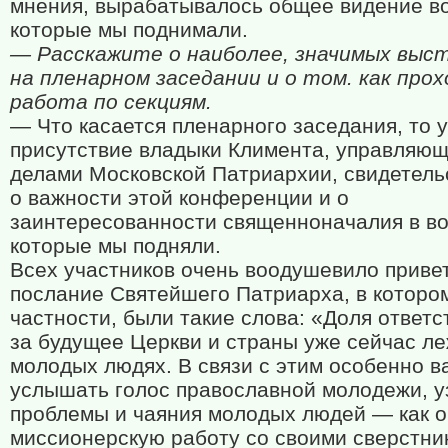
мнения, вырабатывалось общее видение в
которые мы поднимали.
— Расскажите о наиболее, значимых выс
на пленарном заседании и о том. как про
работа по секциям.
— Что касается пленарного заседания, то 
присутствие владыки Климента, управляющ
делами Московской Патриархии, свидетель
о важности этой конференции и о
заинтересованности священноначалия в во
которые мы подняли.
Всех участников очень воодушевило приве
послание Святейшего Патриарха, в котором
частности, были такие слова: «Доля ответ
за будущее Церкви и страны уже сейчас ле
молодых людях. В связи с этим особенно в
услышать голос православной молодежи, у
проблемы и чаяния молодых людей — как о
миссионерскую работу со своими сверстник