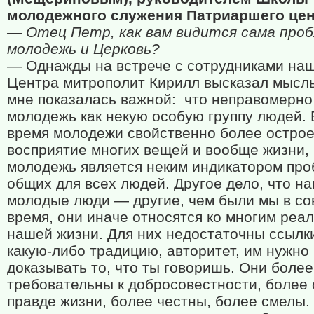
молодежного служения Патриаршего цен
— Отец Петр, как вам видится сама про
молодежь и Церковь?
— Однажды на встрече с сотрудниками на
Центра митрополит Кирилл высказал мысль
мне показалась важной:
что неправомерно
молодежь как некую особую группу людей. 
время молодежи свойственно более остро
восприятие многих вещей и вообще жизни,
молодежь является неким индикатором про
общих для всех людей. Другое дело, что н
молодые люди — другие, чем были мы в со
время, они иначе относятся ко многим реа
нашей жизни. Для них недостаточны ссылк
какую-либо традицию, авторитет, им нужно
доказывать то, что ты говоришь. Они более
требовательны к добросовестности, более 
правде жизни, более честны, более смелы.