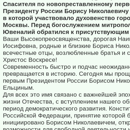
Спасителя по новопреставленному пер
Президенту России Борису Николаевичу
в которой участвовало духовенство гор
Москвы. Перед богослужением митропо
Ювеналий обратился к присутствующим 
Ваши Высокопреосвященства, дорогая Наи
Иосифовна, родные и близкие Бориса Нико
всечестные отцы, возлюбленные братья и 
Христос Воскресе!
Современность быстро и подчас неожиданн
превращается в историю. Сегодня мы прощ
первым Президентом России Борисом Ник
Ельциным.
Для всех это имя связано с важнейшей эпо
жизни Отечества, с вступлением нашего о
период демократического развития. Консти
Российской Федерации, принятие которой 
инициировано Борисом Николаевичем, отк
возможности для свободной деятельности 