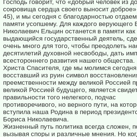
Господь говорит, что «добрый человек из д
сокровища сердца своего выносит доброе» (
45), и мы сегодня с благодарностью отдаем
памяти усопшему. Для каждого верующего 
Николаевич Ельцин останется в памяти как
выдающийся государственный деятель, сд
очень много для того, чтобы преодолеть н
десятилетий духовной несвободы, дать имп
всестороннего развития нашего общества.
Христа Спасителя, где мы молимся сегодня
восставший из руин символ восстановлени
преемственности между великой Россией п
великой Россией будущего, является свиде
правильности того нелегкого, подчас
противоречивого, но верного пути, на кото
вступила наша Родина в период президент
Бориса Николаевича.
Жизненный путь политика всегда сложен, п
вызывая споры и различные мнения. Но ко