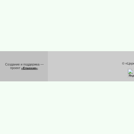
© «Цер
Создание и поддержка —
проект
.
«Епархия»