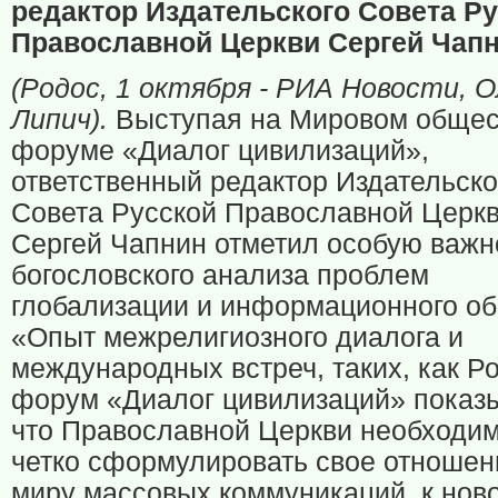
редактор Издательского Совета Р
Православной Церкви Сергей Чап
(Родос, 1 октября - РИА Новости, О
Липич).
Выступая на Мировом обще
форуме «Диалог цивилизаций»,
ответственный редактор Издательско
Совета Русской Православной Церк
Сергей Чапнин отметил особую важн
богословского анализа проблем
глобализации и информационного об
«Опыт межрелигиозного диалога и
международных встреч, таких, как Р
форум «Диалог цивилизаций» показы
что Православной Церкви необходи
четко сформулировать свое отношен
миру массовых коммуникаций, к нов