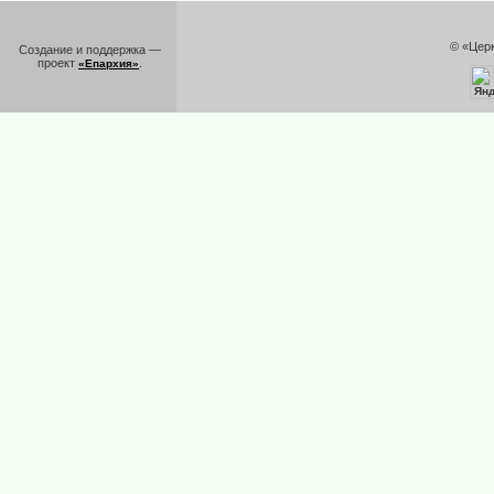
© «Цер
Создание и поддержка —
проект
.
«Епархия»