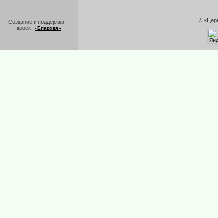
© «Цер
Создание и поддержка —
проект
.
«Епархия»