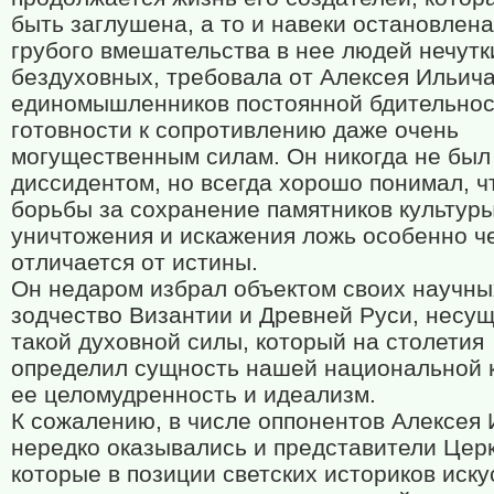
быть заглушена, а то и навеки остановлена
грубого вмешательства в нее людей нечутк
бездуховных, требовала от Алексея Ильича
единомышленников постоянной бдительнос
готовности к сопротивлению даже очень
могущественным силам. Он никогда не был
диссидентом, но всегда хорошо понимал, ч
борьбы за сохранение памятников культуры
уничтожения и искажения ложь особенно ч
отличается от истины.
Он недаром избрал объектом своих научны
зодчество Византии и Древней Руси, несу
такой духовной силы, который на столетия
определил сущность нашей национальной 
ее целомудренность и идеализм.
К сожалению, в числе оппонентов Алексея
нередко оказывались и представители Церк
которые в позиции светских историков иску