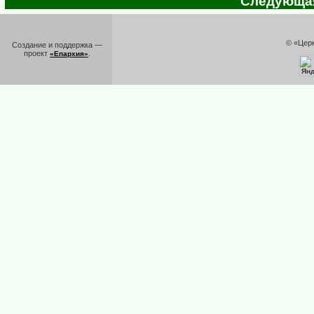
Следующая 
© «Цер
Создание и поддержка —
проект
.
«Епархия»