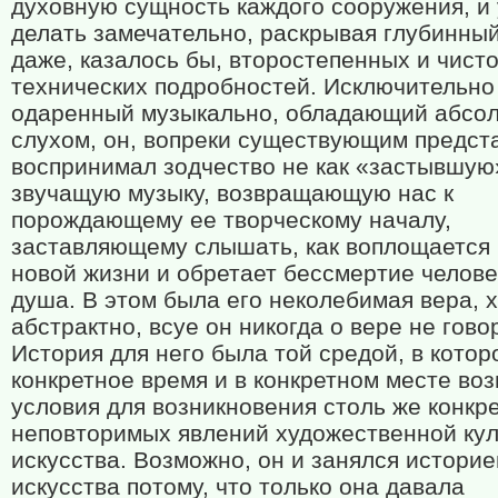
духовную сущность каждого сооружения, и 
делать замечательно, раскрывая глубинны
даже, казалось бы, второстепенных и чист
технических подробностей. Исключительно
одаренный музыкально, обладающий абсо
слухом, он, вопреки существующим предст
воспринимал зодчество не как «застывшую»
звучащую музыку, возвращающую нас к
порождающему ее творческому началу,
заставляющему слышать, как воплощается 
новой жизни и обретает бессмертие челове
душа. В этом была его неколебимая вера, 
абстрактно, всуе он никогда о вере не гово
История для него была той средой, в котор
конкретное время и в конкретном месте во
условия для возникновения столь же конкр
неповторимых явлений художественной кул
искусства. Возможно, он и занялся историе
искусства потому, что только она давала