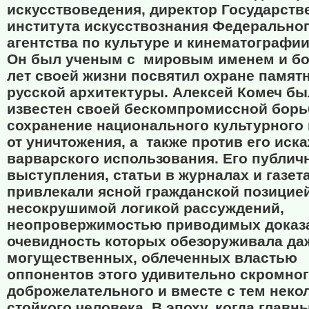
искусствоведения, директор Государств
института искусствознания Федерально
агентства по культуре и кинематографии
Он был ученым с
мировым именем и бо
лет своей жизни посвятил охране памят
русской архитектуры. Алексей Комеч б
известен своей бескомпромиссной борь
сохранение национального культурного
от уничтожения, а
также против его иск
варварского использования. Его публич
выступления, статьи в журналах и газет
привлекали ясной гражданской позицией
несокрушимой логикой рассуждений,
неопровержимостью приводимых доказа
очевидность которых обезоруживала да
могущественных, облеченных властью
оппонентов этого удивительно скромног
доброжелательного и вместе с тем неко
стойкого человека. В эпоху, когда главн