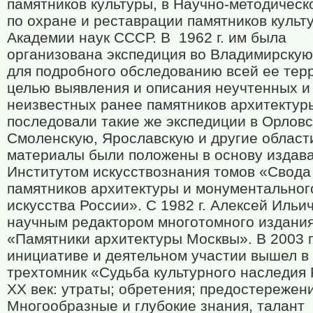
памятников культуры, в Научно-методическ
по охране и реставрации памятников культ
Академии наук СССР. В
1962 г. им была
организована экспедиция во Владимирскую
для подробного обследованию всей ее тер
целью выявления и описания неучтенных и
неизвестных ранее памятников архитектур
последовали такие же экспедиции в Орловс
Смоленскую, Ярославскую и другие област
материалы были положены в основу издав
Институтом искусствознания томов «Свода
памятников архитектуры и монументальног
искусства России». С 1982 г. Алексей Ильи
научным редактором многотомного издани
«Памятники архитектуры Москвы». В 2003 г.
инициативе и деятельном участии вышел в 
трехтомник «Судьба культурного наследия 
XX век: утраты; обретения; предостережен
Многообразные и глубокие знания, талант