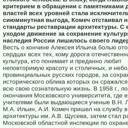
критерием в обращении с памятниками 
властей всех уровней стала исключител
сиюминутная выгода, Комеч отстаивал 
стандарты реставрации архитектуры. С 
уходом движение за сохранение культур
наследия России лишилось своего лиде
Весть о кончине Алексея Ильича болью ото
сердцах всех тех, кому дорога отечественн
культура, кто понимает и преданно любит
неповторимую красоту и столичных, и неб
провинциальных русских городов, за сохр
исторического облика которых он сражался
всю свою сознательную жизнь. В 1958 г., п
окончания Московского университета, где е
учителями были выдающиеся ученые В.Н. 
М.А. Ильин, А.И. Комеч пришел на службу 
архитектуры им. А.В. Щусева, затем стал р
Московской областной инспекции по охран