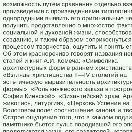
возможность путем сравнения отдельно взя
произведения с произведениями типологич
однородными выявить его оригинальные че
получить представление о множестве факт
социальной и духовной жизни, способство
созданию, и таким образом соприкоснуться
процессом творчества, ощутить и понять ег
Об этом красноречиво говорят названия н
статей и книг А.И. Комеча: «Символика
архитектурных форм в раннем христианств
«Взгляды христианства II—IV столетий на
эстетическую выразительность архитектур
формы», «Роль княжеского заказа в постро
Софии Киевской», «Византийский храм. Ар
живопись, литургия», «Церковь Успения на
Волотовом поле: соотношение канона и тв
Острое ощущение того, что в каждом подл
памятнике бьется пульс породившей его эп
продолжается жизнь его создателей, котор