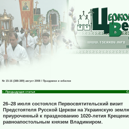
№ 15-16 (388-389) август 2008 / Праздники и юбилеи
«..Предыдущая статья
С
26–28 июля состоялся Первосвятительский визит
Предстоятеля Русской Церкви на Украинскую земл
приуроченный к празднованию 1020-летия Крещения
равноапостольным князем Владимиром.