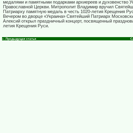
медалями и памятными подарками архиереев и духовенство У
Православной Церкви. Митрополит Владимир вручил Святей
Патриарху памятную медаль в честь 1020-летия Крещения Рус
Вечером во дворце «Украина» Святейший Патриарх Московски
Алексий открыл праздничный концерт, посвященный празднов
летия Крещения Руси.
«..Предыдущая статья
С