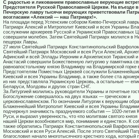
С радостью и ликованием православные верующие встре
Предстоятеля Русской Православной Церкви. На въезде в
Печерскую лавру тысячи верующих приветствовали Патр
возгласами «Алексий — наш Патриарх!».
На площади перед Успенским собором Киево-Печерской лавр
Патриарх Алексий и Митрополит Киевский и всея Украины Вл
сослужении архиереев Русской и Украинской Православных Ц
совершили молебен. Затем Святейший Патриарх молился в Н
пещерах Лавры.
27 июля Святейший Патриарх Константинопольский Варфолом
Святейший Патриарх Московский и всея Руси Алексий, Архие
Афинский и всей Эллады Иероним и Архиепископ Тиранский и
Анастасий совершили Божественную литургию у памятника св
равноапостольному князю Владимиру на Владимирской горке в
Предстоятелям Поместных Церквей сослужили Блаженнейши
Киевский и всея Украины Владимир, а также более ста архиер
из них представляла Украинскую Церковь, а остальные — епи
Беларуси, Молдовы и других стран СНГ.
За Литургией молились руководители Украины и почетные гост
Богослужение совершалось на двух языках — греческом и
церковнославянском. По окончании Литургии к верующим обр
Блаженнейший Митрополит Киевский и всея Украины Владими
подчеркнул значимость празднуемого события — 1020-летия 
Руси, и выразил уверенность, что «по молитвам святого князя
нашей Церкви возобновится мир, понимание и единство». К с
также обратились Патриарх Константинопольский Варфоломе
Московский и всея Руси Алексий. После этого Святейший Пат
благословил начало многотысячного крестного хода, который 