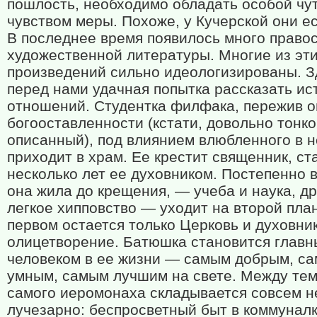
пошлость, необходимо обладать особой чу
чувством меры. Похоже, у Кучерской они ес
В последнее время появилось много право
художественной литературы. Многие из эт
произведений сильно идеологизированы. З
перед нами удачная попытка рассказать и
отношений. Студентка филфака, пережив 
богооставленности (кстати, довольно тонко
описанный), под влиянием влюбленного в 
приходит в храм. Ее крестит священник, с
несколько лет ее духовником. Постепенно в
она жила до крещения, — учеба и наука, др
легкое хипповство — уходит на второй пла
первом остается только Церковь и духовник
олицетворение. Батюшка становится глав
человеком в ее жизни — самым добрым, с
умным, самым лучшим на свете. Между тем
самого иеромонаха складывается совсем н
лучезарно: беспросветный быт в коммуналк