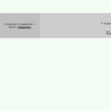
© «Цер
Создание и поддержка —
проект
.
«Епархия»