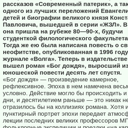
рассказов «Современный патерик», а та
одного из лучших переложений Евангел
детей и биографии великого князя Конс
Павловича, вышедшей в серии «ЖЗЛ». В
она пришла на рубеже 80—90-х, будучи
студенткой филологического факультета
Тогда же ею была написана повесть о с
неофитстве, опубликованная в 1996 году
журнале «Волга». Теперь в издательств
вышел роман «Бог дождя», выросший из
юношеской повести десять лет спустя.
«Бог дождя» — произведение камерное,
рефлексивное. Эпоха в нем намечена весь
условно. Действие могло бы происходить и
дни, и десятилетием раньше — это никак н
отразилось бы на коллизиях романа. Хотя и
пунктирный портрет эпохи передает атмос
лекции последних великих профессоров МГ
фольклорные экспедиции и поездки «на ка