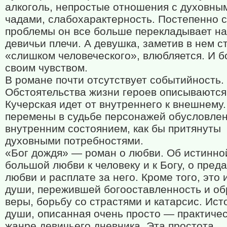
алкоголь, непростые отношения с духовны
чадами, слабохарактерность. Постепенно 
проблемы он все больше перекладывает на
девичьи плечи. А девушка, заметив в нем с
«слишком человеческого», влюбляется. И б
своим чувством.
В романе почти отсутствует событийность.
Обстоятельства жизни героев описываются 
Кучерская идет от внутреннего к внешнему
перемены в судьбе персонажей обусловле
внутренним состоянием, как бы притянуты
духовными потребностями.
«Бог дождя» — роман о любви. Об истинно
большой любви к человеку и к Богу, о пред
любви и расплате за него. Кроме того, это 
души, пережившей богооставленность и об
веры, борьбу со страстями и катарсис. Ист
души, описанная очень просто — практичес
жанре девичьего дневника. Эта простота,