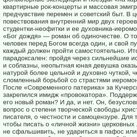
квартирные рок-концерты и массовая эмигр
предчувствие перемен и советский быт. В 
повествования внутренний мир двух герое
студентки-неофитки и ее духовника-иеромо
«Бог дождя» — роман об одиночестве. О то
человек перед Богом всегда один, и свой п
каждый должен пройти самостоятельно. Ит
парадоксален: пройдя через сильнейшие и
и соблазны, неопытная юная девушка оказ
натурой более цельной и духовно чуткой, 
сломленный борьбой со страстями иеромо
После «Современного патерика» за Кучерс
закрепился имидж «провокатора». Поддерж
его новый роман? И да, и нет. Он, безуслов
вопрос о степени творческой свободы хрис
писателя, о честности и самоцензуре. Для т
чтобы писать о «личной жизни» церковных
не сфальшивить, не удариться в пафос или