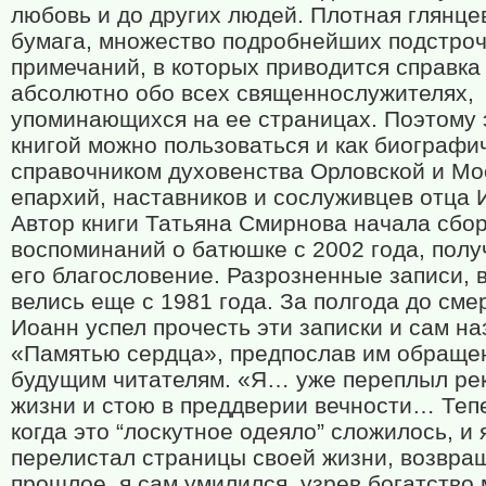
любовь и до других людей. Плотная глянце
бумага, множество подробнейших подстро
примечаний, в которых приводится справка
абсолютно обо всех священнослужителях,
упоминающихся на ее страницах. Поэтому 
книгой можно пользоваться и как биографи
справочником духовенства Орловской и Мо
епархий, наставников и сослуживцев отца 
Автор книги Татьяна Смирнова начала сбор
воспоминаний о батюшке с 2002 года, полу
его благословение. Разрозненные записи, 
велись еще с 1981 года. За полгода до сме
Иоанн успел прочесть эти записки и сам на
«Памятью сердца», предпослав им обраще
будущим читателям. «Я… уже переплыл ре
жизни и стою в преддверии вечности… Теп
когда это “лоскутное одеяло” сложилось, и 
перелистал страницы своей жизни, возвра
прошлое, я сам умилился, узрев богатство