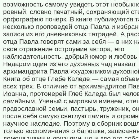
возможность самому увидеть этот необыкн
ровный, словно печатный, сохраняющий с
орфографию почерк. В книге публикуются 
несколько проповедей отца Павла и избра
записи из его дневниковых тетрадей. А рас
отца Павла говорят сами за себя — в них 
свое отражение остроумие автора, его
наблюдательность, добрый юмор и любовь 
Недаром один из его духовных чад назвал
архимандрита Павла «художником духовно
Книга об отце Глебе Каледе — самая объе
всех трех. В отличие от архимандритов Па
Иоанна, протоиерей Глеб Каледа был чело
семейным. Ученый с мировым именем, оте
православной семьи, пастырь, труженик, о
после себя самую светлую память и огром
научное наследие. Поэтому в сборник вош
только воспоминания о батюшке, записанн
домочадцами и друзьями, но и две его соб