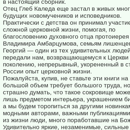
в настоящий сборник.
Отец Глеб Каледа еще застал в живых мно
будущих новомучеников и исповедников.
Практически с детства он принимал участи
сложной церковной жизни, помогая, по
благословению духовного отца протоиерея
Владимира Амбарцумова, семьям лишенцев
Георгий — один из тех удивительных людей
передали нам, возвращающемуся к Церкви 
поколению, непрерывный, укорененный в с
России опыт церковной жизни.
Пожалуйста, купив, не ставьте эти книги на 
большой объем требует большого труда, но
страшно думать, что такое сокровище може
лишь предметом интерьера, украшением би
а мы будем торопиться за другими новинка
модными авторами, важными публикациями
из жизни люди, много поработавшие на Бо
Удивительно яркие, незаменимые, сильные