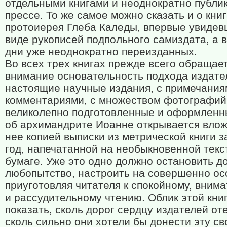
отдельными книгами и неоднократно публи
прессе. То же самое можно сказать и о кни
протоиерея Глеба Каледы, впервые увидев
виде рукописей подпольного самиздата, а 
дни уже неоднократно переизданных.
Во всех трех книгах прежде всего обращает
внимание основательность подхода издате
настоящие научные издания, с примечания
комментариями, с множеством фотографий
великолепно подготовленные и оформленн
об архимандрите Иоанне открывается влож
нее копией выписки из метрической книги з
год, напечатанной на необыкновенной тек
бумаге. Уже это одно должно остановить д
любопытство, настроить на совершенно ос
приуготовляя читателя к спокойному, вним
и рассудительному чтению. Облик этой кни
показать, сколь дорог сердцу издателей от
сколь сильно они хотели бы донести эту с