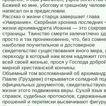
Божией ко мне, убогому и грешному челове
написал он в предисловии.
Рассказ о жизни старца завершает глава
«Умирание». Скорбная хроника последних 
жизни архимандрита Иоанна — это сокров
страницы. Таинство смерти запечатлено зд
просто и так проникновенно, что, без сомне
наиболее поучительное и достоверное
свидетельство существования иного мира, 
переходу в который нам всем надлежит гот
всей своей жизнью, прося у Господа доброй
мирной христианской кончины.
Объемный том воспоминаний об архиманд
Павле (Груздеве) открывается солидной по
официальных документов, свидетельствую
жизни этого подвижника веры. Сухой язык а
справок, судебных протоколов, сдержанны
прошений и переписки высвечивают фигуру