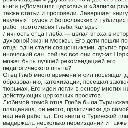
книги («Домашняя церковь» и «Записки рядо
также статьи и проповеди. Завершает книгу
научных трудов и богословских и публицис
работ протоиерея Глеба Каледы.
Личность отца Глеба — целая эпоха в исто
духовной жизни Москвы. Его дети пошли по
отца: одни стали священниками, другие пр
иноческий сан, сейчас все они служат Церк
может быть лучшей рекомендацией его
педагогического опыта?
Отец Глеб много времени и сил посвящал 
образованию, катехизации, посещал заклю
тюрьмах. Его идеи легли в основу многих 
действующих церковных проектов.
Любимой темой отца Глеба была Туринска
плащаница, он много, практически до само
над ней работал. Его книга о Туринской п
выдержала несколько переизданий и также