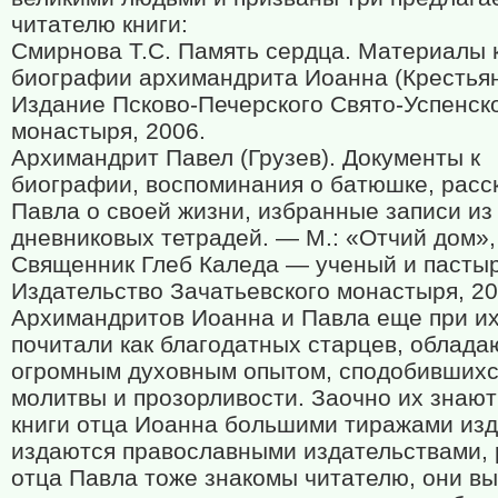
читателю книги:
Смирнова Т.С. Память сердца. Материалы 
биографии архимандрита Иоанна (Крестья
Издание Псково-Печерского Свято-Успенск
монастыря, 2006.
Архимандрит Павел (Грузев). Документы к
биографии, воспоминания о батюшке, расс
Павла о своей жизни, избранные записи из
дневниковых тетрадей. — М.: «Отчий дом»,
Священник Глеб Каледа — ученый и пастыр
Издательство Зачатьевского монастыря, 20
Архимандритов Иоанна и Павла еще при и
почитали как благодатных старцев, облад
огромным духовным опытом, сподобившихс
молитвы и прозорливости. Заочно их знают
книги отца Иоанна большими тиражами изд
издаются православными издательствами, 
отца Павла тоже знакомы читателю, они в