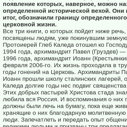
появление которых, наверное, можно на
определенной исторической вехой. Они
итог, обозначили границу определенног
церковной жизни.
Все три книги, о которых пойдет ниже речь,
посвящены людям, уже покинувшим земную
Протоиерей Глеб Каледа отошел ко Господ
1994 года, архимандрит Павел (Груздев) —
1996 года, архимандрит Иоанн (Крестьянки
февраля 2006-го. Их жизнь проходила в т
годы гонений на Церковь. Архимандриты П
Иоанн прошли школу сталинских лагерей, 
Каледа долгие годы нес подвиг священства
Этих добрых пастырей Христова стада зна
любила вся Россия. И воспоминания о них 
должны были лечь на бумагу, пока еще жив
хранящие о них благодарную молитвенную
люди. Запечатлеть и передать опыт общени
великими людьми и призваны три предлаг