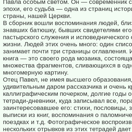
Павла особым светом. Он — современник 
эпохи, его судьба — одна из страниц исто
страны, нашей Церкви.
В сборник вошли воспоминания людей, бли
знавших батюшку, бывших свидетелями его
пастырского служения и исповеднического
жизни. Людей этих очень много: один списо
занимает почти три страницы оглавления. 
книга — это своего рода мозаика, состояща
множества фрагментов, сливающихся в од
многомерную картину.
Отец Павел, не имея высшего образования
удивительным даром рассказчика и очень 
каллиграфическим почерком, долгие годы о
тетради-дневники, куда записывал все, по
заинтересовавшее его: стихи, пословицы, з
выписки из книг, воспоминания о паломнич
поездках и т.д. Фотографическое воспроиз
нескольких отрывков из этих тетрадей дае