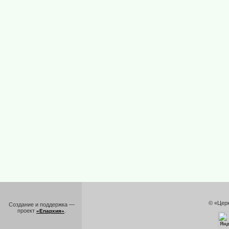
© «Цер
Создание и поддержка —
проект
.
«Епархия»