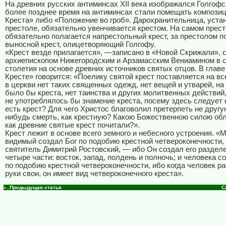
На древних русских антиминсах XII века изображался Голгофск
более позднее время на антиминсах стали помещать композиц
Креста» либо «Положение во гроб». Дарохранительница, уста
престоле, обязательно увенчивается крестом. На самом прес
обязательно полагается напрестольный крест, за престолом п
выносной крест, олицетворяющий Голгофу.
«Крест везде прилагается», —записано в «Новой Скрижали», 
архиепископом Нижегородским и Арзамасским Вениамином в с
столетия на основе древних источников святых отцов. В главе
Кресте» говорится: «Поелику святой крест поставляется на вс
в церкви нет таких священных одежд, нет вещей и утварей, на
было бы креста, нет таинства и других молитвенных действий
не употреблялось бы знамение креста, посему здесь следует с
есть крест? Для чего Христос благоволил претерпеть не другу
нибудь смерть, как крестную? Какою Божественною силою обл
как древние святые крест почитали?».
Крест лежит в основе всего земного и небесного устроения. «
видимый создал Бог по подобию крестной четвероконечности,
святитель Димитрий Ростовский, — ибо Он создал его раздел
четыре части: восток, запад, полдень и полночь; и человека с
по подобию крестной четвероконечности, ибо когда человек р
руки свои, он имеет вид четвероконечного креста».
«..Предыдущая статья
С