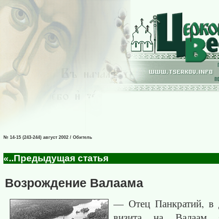
№ 14-15 (243-244) август 2002 / Обитель
«..Предыдущая статья
Возрождение Валаама
— Отец Панкратий, в 
визита на Валаам 