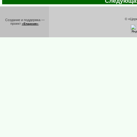
Следующая 
© «Цер
Создание и поддержка —
проект
.
«Епархия»