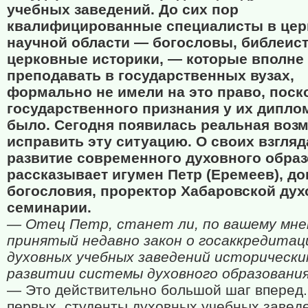
учебных заведений. До сих пор
квалифицированные специалисты в цер
научной области — богословы, библеис
церковные историки, — которые вполне
преподавать в государственных вузах,
формально не имели на это право, поск
государственного признания у их дипло
было. Сегодня появилась реальная воз
исправить эту ситуацию. О своих взгляд
развитие современного духовного обра
рассказывает игумен Петр (Еремеев), до
богословия, проректор Хабаровской ду
семинарии.
— Отец Петр, станет ли, по вашему мне
принятый недавно закон о госаккредитац
духовных учебных заведений исторически
развитии системы духовного образовани
— Это действительно большой шаг вперед.
первых, студенты духовных учебных завед