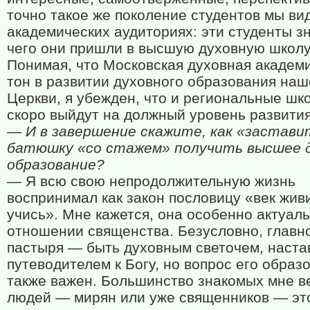
точно такое же поколение студентов мы ви
академических аудиториях: эти студенты зн
чего они пришли в высшую духовную школу
Понимая, что Московская духовная академ
тон в развитии духовного образования на
Церкви, я убежден, что и региональные шк
скоро выйдут на должный уровень развития
— И в завершение скажите, как «застави
батюшку «со стажем» получить высшее 
образование?
— Я всю свою непродолжительную жизнь
воспринимал как закон пословицу «век жив
учись». Мне кажется, она особенно актуаль
отношении священства. Безусловно, главн
пастыря — быть духовным светочем, наста
путеводителем к Богу, но вопрос его образ
также важен. Большинство знакомых мне 
людей — мирян или уже священников — эт