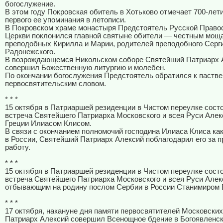
богослужение.
В этом году Покровская обитель в Хотьково отмечает 700-лет
первого ее упоминания в летописи.
В Покровском храме монастыря Предстоятель Русской Право
Церкви поклонился главной святыне обители — честным мощ
преподобных Кирилла и Марии, родителей преподобного Серг
Радонежского.
В возрождающемся Никольском соборе Святейший Патриарх 
совершил Божественную литургию и молебен.
По окончании богослужения Предстоятель обратился к пастве
первосвятительским словом.
* * *
15 октября в Патриаршей резиденции в Чистом переулке сост
встреча Святейшего Патриарха Московского и всея Руси Алек
Греции Илиасом Клисом.
В связи с окончанием полномочий господина Илиаса Клиса как
в России, Святейший Патриарх Алексий поблагодарил его за 
работу.
* * *
15 октября в Патриаршей резиденции в Чистом переулке сост
встреча Святейшего Патриарха Московского и всея Руси Алек
отбывающим на родину послом Сербии в России Станимиром 
* * *
17 октября, накануне дня памяти первосвятителей Московски
Патриарх Алексий совершил Всенощное бдение в Богоявленс