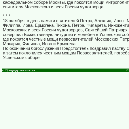
кафедральном соборе Москвы, где покоятся мощи митрополит
святителя Московского и всея России чудотворца.
* * *
18 октября, в день памяти святителей Петра, Алексия, Ионы, 
Филиппа, Иова, Ермогена, Тихона, Петра, Филарета, Иннокенти
Московских и всея России чудотворцев, Святейший Патриарх
совершил Божественную литургию и молебен в Успенском соб
где покоятся честные мощи первосвятителей Московских Петр
Макария, Филиппа, Иова и Ермогена.
По окончании богослужения Предстоятель поздравил паству с
а затем поклонился честным мощам Первосвятителей, погреб
Успенском соборе.
«..Предыдущая статья
С