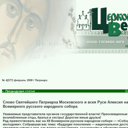
№ 4(377) февраль 2008 / Патриарх
«..Предыдущая статья
С
Слово Святейшего Патриарха Московского и всея Руси Алексия на
Всемирного русского народного собора
Уважаемые представители органов государственной власти! Преосвященные
возлюбленные отцы, братья и сестры! Дорогие юные друзья!
Рад приветствовать вас на Х
II
Всемирном русском народном соборе — «Собор
молодежи». Собравшая вас тема: «Будущие поколения — национальное дост
свидетельствует о том, как важно ныне Церкви, государству и обществу вмес