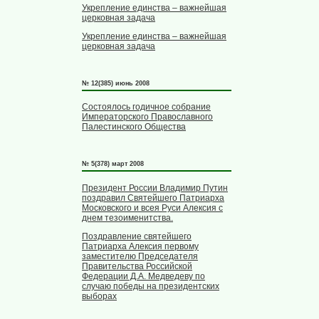
Укрепление единства – важнейшая
церковная задача
Укрепление единства – важнейшая
церковная задача
№ 12(385) июнь 2008
Состоялось годичное собрание
Императорского Православного
Палестинского Общества
№ 5(378) март 2008
Президент России Владимир Путин
поздравил Святейшего Патриарха
Московского и всея Руси Алексия с
днем тезоименитства.
Поздравление святейшего
Патриарха Алексия первому
заместителю Председателя
Правительства Российской
Федерации Д.А. Медведеву по
случаю победы на президентских
выборах