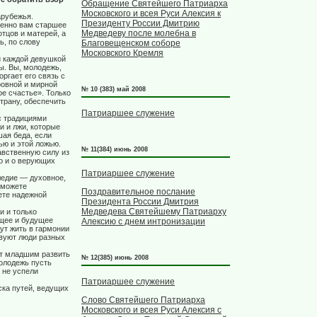
Обращение Святейшего Патриарха
Московского и всея Руси Алексия к
арубежья.
Президенту России Дмитрию
менно вам старшее
Медведеву после молебна в
тцов и матерей, а
ь, по слову
Благовещенском соборе
Московского Кремля
и каждой девушкой
ы. Вы, молодежь,
оргает его связь с
ровной и мирной
№ 10 (383) май 2008
ое счастье». Только
трану, обеспечить
Патриаршее служение
с традициями
и и лжи, которые
шая беда, если
ью и этой ложью.
№ 11(384) июнь 2008
вственную силу из
но и о верующих
Патриаршее служение
ледие — духовное,
сможете
Поздравительное послание
нете надежной
Президента России Дмитрия
Медведева Святейшему Патриарху
и и только
ящее и будущее
Алексию с днем интронизации
ут жить в гармонии
твуют люди разных
ут младшим развить
№ 12(385) июнь 2008
молодежь пусть
 не успели
Патриаршее служение
ска путей, ведущих
Слово Святейшего Патриарха
Московского и всея Руси Алексия с