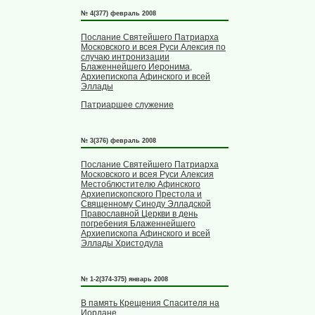
№ 4(377) февраль 2008
Послание Святейшего Патриарха
Московского и всея Руси Алексия по
случаю интронизации
Блаженнейшего Иеронима,
Архиепископа Афинского и всей
Эллады
Патриаршее служение
№ 3(376) февраль 2008
Послание Святейшего Патриарха
Московского и всея Руси Алексия
Местоблюстителю Афинского
Архиепископского Престола и
Священному Синоду Элладской
Православной Церкви в день
погребения Блаженнейшего
Архиепископа Афинского и всей
Эллады Христодула
№ 1-2(374-375) январь 2008
В память Крещения Спасителя на
Иордане