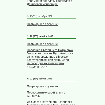
церемонии передачи колоколов в
Даниловом монастыре
№ 19(392) октябрь 2008
Патриаршее служение
№ 20 (393) октябрь 2008
Патриаршее служение
Послание Святейшего Патриарха
Московского и всея Руси Алексия в
связи с проведением в Москве
благотворительной акции «День
милосердия ко всем во узах
находящимся»
№ 21 (394) ноябрь 2008
Патриаршее служение
Первосвятительский визит в
Беларусь
Из Слова Святейшего Патриарха