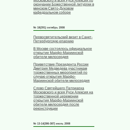
Московского и всея Руси Алексия по
окончании Божественной литургии в
минском Свято-Духовом
кафедральном соборе
№ 18(391) октябрь 2008
Первосвятительский визит в Санкт-
Петербургскую епархию
В Москве состоялось официальное
открытие Марфо-Мариинской
обители милосердия
Приветствие Президента России
Дмитрия Медведева участникам
торжественных мероприятий по
случаю открытия Марфо-
Мариинской обители милосердия
Слово Святейшего Патриарха
Московского и всея Руси Алексия на
торжественной церемонии
открытия Марфо-Мариинской
обители милосердия после
реконструкции
№ 13-14(386-387) июль 2008