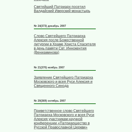
Святейший Патриарх посетил
Валдайский Иверский монастырь
№ 24(373) декабрь 2007
Слово Святейшего Патриарха
Алексия после Божественной
литургии в Храме Христа Спасителя
в день памяти Свт. Иннокентия
(Вениаминова)
№ 21(370) ноябрь 2007
Заявление Святейшего Патриарха
Московского и всея Руси Алексия и
Священного Синода
№ 20(369) октябрь 2007
Приветственное слово Святейшего
Патриарха Московского и всея Руси
Алексия участникам научной
конференции «Патриаршество в
Русской Православной Церкви»