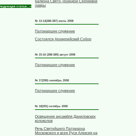
балкона Свято-Троицкой Сергиевой
лавры
ледующая статья...»
№ 13-14(386-387) июль 2008
Патриаршее служение
Состоялся Архиерейский Собор
№ 15-16 (388-389) август 2008
Патриаршее служение
№ 17(390) сентябрь 2008
Патриаршее служение
№ 18(391) октябрь 2008
Освящение ансамбля Даниловских
колоколов
Речь Святейшего Патриарха
Московского и всея Руси Алексия на