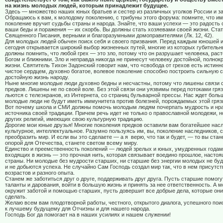
на жизнь молодых людей, которым принадлежит будущее.
Здесь — множество наших юных братьев и сестер из различных уголков России и з
Обращаюсь к вам, к молодому поколению, с трибуны этого форума: помните, что и
поколение вручит судьбы страны и народа. Знайте, что ваши успехи — это радость о
ваши беды и поражения — их скорбь. Вы должны стать хозяевами своей жизни. Стат
Священного Писания, верными и благоразумными домоправителями (Лк. 12, 42).
Для молодых людей обычен поиск себя и своего призвания. Перед каждым юношей 
сегодня открывается широкий выбор жизненных путей, многие из которых губительн
должны помнить, что любой грех — это зло, потому что он разрушает человека, раст
Богом и ближними. Зло и неправда никогда не принесут человеку достойной, полнок
жизни. Святитель Тихон Задонский говорит нам, что «свобода от грехов есть истинн
чистое сердцем, духовно богатое, волевое поколение способно построить сильную с
достойную жизнь народу.
Ныне многие молодые люди духовно бедны и несчастны, потому что лишены связи 
предков. Лишены не по своей воле. Без этой связи они уязвимы перед потоками гряз
льются с телеэкранов, из Интернета, со страниц бульварной прессы. Нас ждет боль
молодые люди не будут иметь иммунитета против болезней, порождаемых этой гряз
Вот почему школа и СМИ должны помочь молодым людям почерпать мудрость и нра
источника своей традиции. Причем речь идет не только о православной молодежи, 
других религий, имеющих свою культурную традицию.
Дорогие мои юные друзья! Многие поколения предков оставили вам богатейшее нас
культурное, интеллектуальное. Разумно пользуясь им, вы, поколение наследников, 
преобразить мир. И если вы это сделаете — а я
верю, что так и будет, — то вы ста
опорой для Отечества, станете светом всему миру.
Единство и преемственность поколений — людей зрелых и юных, умудренных годам
входящих в жизнь — это прочная нить, которая связывает воедино прошлое, насто
страны. Ни молодые без мудрости старших, ни старшие без энергии молодых не буд
и не добьются успеха. Не случайно Сам Господь создал мир так, что в нем присутс
возрастов и разного опыта.
Станем же заботиться друг о друге, поддерживать друг друга. Пусть старшие помог
таланты и дарования, войти в большую жизнь и принять за нее ответственность. А 
окружит заботой и помощью старших, пусть довершит все добрые дела, которые они
сделать.
Желаю всем вам плодотворной работы, честного, открытого диалога, успешного пои
к лучшему будущему для Отчизны и для нашего народа.
Господь Бог да помогает на в наших усилиях и нашем служении!