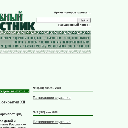
Архив номеров газеты →
Расширенный поиск »
№ 8(381) апрель 2008
ледующая статья...»
Патриаршее служение
 открытии XII
№ 9 (382) май 2008
 архипастыри,
е детей и
Патриаршее служение
ояние России» —
те обратить взор