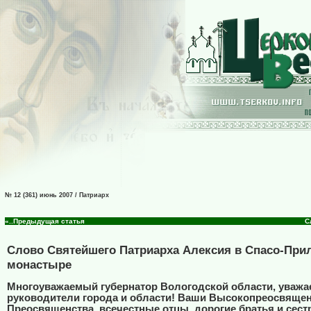
№ 12 (361) июнь 2007 / Патриарх
«..Предыдущая статья
С
Слово Святейшего Патриарха Алексия в Спасо-При
монастыре
Многоуважаемый губернатор Вологодской области, уваж
руководители города и области! Ваши Высокопреосвящен
Преосвященства, всечестные отцы, дорогие братья и сест