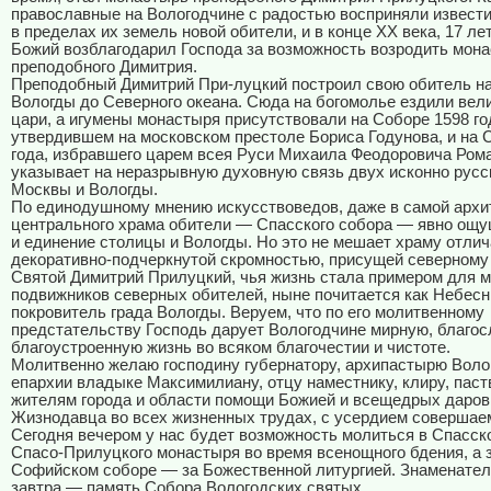
православные на Вологодчине с радостью восприняли извести
в пределах их земель новой обители, и в конце XX века, 17 ле
Божий возблагодарил Господа за возможность возродить мон
преподобного Димитрия.
Преподобный Димитрий При-луцкий построил свою обитель на
Вологды до Северного океана. Сюда на богомолье ездили вели
цари, а игумены монастыря присутствовали на Соборе 1598 го
утвердившем на московском престоле Бориса Годунова, и на 
года, избравшего царем всея Руси Михаила Феодоровича Рома
указывает на неразрывную духовную связь двух исконно русс
Москвы и Вологды.
По единодушному мнению искусствоведов, даже в самой архи
центрального храма обители — Спасского собора — явно ощу
и единение столицы и Вологды. Но это не мешает храму отли
декоративно-подчеркнутой скромностью, присущей северному 
Святой Димитрий Прилуцкий, чья жизнь стала примером для м
подвижников северных обителей, ныне почитается как Небес
покровитель града Вологды. Веруем, что по его молитвенному
предстательству Господь дарует Вологодчине мирную, благос
благоустроенную жизнь во всяком благочестии и чистоте.
Молитвенно желаю господину губернатору, архипастырю Воло
епархии владыке Максимилиану, отцу наместнику, клиру, паст
жителям города и области помощи Божией и всещедрых даров
Жизнодавца во всех жизненных трудах, с усердием совершае
Сегодня вечером у нас будет возможность молиться в Спасск
Спасо-Прилуцкого монастыря во время всенощного бдения, а 
Софийском соборе — за Божественной литургией. Знаменател
завтра — память Собора Вологодских святых.