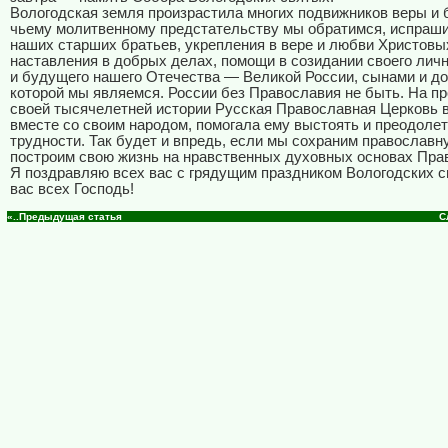
Вологодская земля произрастила многих подвижников веры и б
чьему молитвенному предстательству мы обратимся, испраши
наших старших братьев, укрепления в вере и любви Христовы
наставления в добрых делах, помощи в созидании своего лич
и будущего нашего Отечества — Великой России, сынами и д
которой мы являемся. России без Православия не быть. На п
своей тысячелетней истории Русская Православная Церковь 
вместе со своим народом, помогала ему выстоять и преодолет
трудности. Так будет и впредь, если мы сохраним православн
построим свою жизнь на нравственных духовных основах Пра
Я поздравляю всех вас с грядущим праздником Вологодских с
вас всех Господь!
«..Предыдущая статья
С