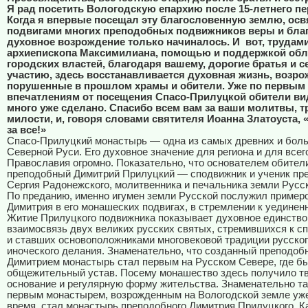
Я рад посетить Вологодскую епархию после 15-летнего п
Когда я впервые посещал эту благословенную землю, ос
подвигами многих преподобных подвижников веры и благ
духовное возрождение только начиналось. И
вот, трудам
архиепископа Максимилиана, помощью и поддержкой обл
городских властей, благодаря вашему, дорогие братья и с
участию, здесь восстанавливается духовная жизнь, возр
порушенные в прошлом храмы и обители. Уже по первым
впечатлениям от посещения Спасо-Прилуцкой обители вид
много уже сделано. Спасибо всем вам за ваши молитвы, т
милости, и, говоря словами святителя Иоанна Златоуста, 
за все!»
Спасо-Прилуцкий монастырь — одна из самых древних и бол
Северной Руси. Его духовное значение для региона и для всег
Православия огромно. Показательно, что основателем обител
преподобный Димитрий Прилуцкий — сподвижник и ученик пр
Сергия Радонежского, молитвенника и печальника земли Русс
По преданию, именно игумен земли Русской послужил примеро
Димитрия в его монашеских подвигах, в стремлении к уединен
Житие Прилуцкого подвижника показывает духовное единство
взаимосвязь двух великих русских святых, стремившихся к с
и ставших основоположниками многовековой традиции русског
иноческого делания. Знаменательно, что созданный преподо
Димитрием монастырь стал первым на Русском Севере, где б
общежительный устав. Посему монашество здесь получило т
основание и регулярную форму жительства. Знаменательно так
первым монастырем, возрожденным на Вологодской земле уж
время, стал монастырь преподобного Димитрия Прилуцкого. Ка