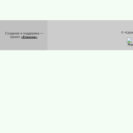
© «Цер
Создание и поддержка —
проект
.
«Епархия»