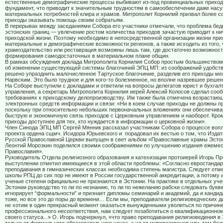
естественные демографические процессы выбивают из-под провинциальных приход
фундамент, что приводит к значительным трудностям в самообеспечении даже на
материальных потребностей клира и храмов. Митрополит Корнилий призвал более с
приходы оказывать помощь своим собратьям.
В перерывах между заседаниями Собора его участники отмечали, что проблема бе
эстонских границ — увлечение ростом количества приходов зачастую приводит к н
приходской жизни. Поэтому необходимо в непосредственной организации жизни при
материальные и демографические возможности регионов, а также исходить из того, 
храмоздательство или реставрация возможны лишь там, где достаточно возможност
формирования самодостаточных в материальном плане общин.
В рамках обсуждения доклада Митрополита Корнилия Собор простым большинством
об изменении существующей системы благочиний ЭПЦ МП: из соображений удобств
решено упразднить малочисленное Тартуское благочиние, разделив его приходы ме
Нарвским. Это было трудное и для кого-то болезненное, но вполне назревшее решен
На Соборе выступили с докладами и ответили на вопросы делегатов юрист и бухгал
управления, а секретарь Митрополита Корнилия иерей Алексий Колосов сделал соо
требованиях к приходскому делопроизводству. Им также была отмечена возрастаю
электронных средств информации и связи: «Ни в коем случае приходы не должны п
поскольку при относительно небольших первоначальных вложениях они обеспечива
быструю и экономичную связь приходов с Церковным управлением и наоборот. Кром
приходы доступнее для тех, кто нуждается в информации о церковной жизни».
Член Синода ЭПЦ МП Сергей Мянник рассказал участникам Собора о процессе воп
проекта ордена сщмч. Исидора Юрьевского и
порадовал их вестью о том, что Изда
Русской Православной Церкви выпущен в свет альбом «Православные храмы Эсто
Леонтий Морозкин поделился своими соображениями по улучшению издания ежемес
Православия».
Руководитель Отдела религиозного образования и катехизации протоиерей Игорь Пр
выступлении отметил имеющиеся в этой области проблемы: «Согласно евростандарт
преподавания в гимназических классах необходима степень магистра. Следует отме
школы РПЦ до сих пор не имеют в России государственной аккредитации, а потому 
ученые степени официально не признаются в Эстонии. На практике в отдельных уч
Эстонии руководство то ли по незнанию, то ли по нежеланию рабски следовать букве
игнорирует “формальности” и признает дипломы семинарий и академий, да и кандид
тоже, но все это до поры до времени… Если мы, преподаватели религиоведческих д
не хотим в один прекрасный момент оказаться вынужденными уволиться по причин
профессионального несоответствия, нам следует позаботиться о квалификационно
своего статуса...» О. Игорь подчеркнул, «что право преподавания религиоведения в