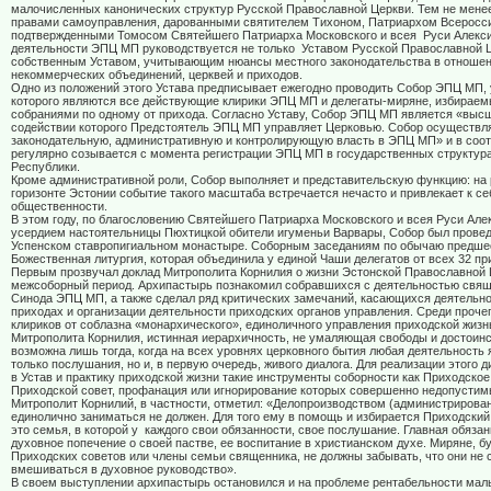
малочисленных канонических структур Русской Православной Церкви. Тем не мене
правами самоуправления, дарованными святителем Тихоном, Патриархом Всеросси
подтвержденными Томосом Святейшего Патриарха Московского и всея
Руси Алекси
деятельности ЭПЦ МП руководствуется не только
Уставом Русской Православной Ц
собственным Уставом, учитывающим нюансы местного законодательства в отноше
некоммерческих объединений, церквей и приходов.
Одно из положений этого Устава предписывает ежегодно проводить Собор ЭПЦ МП,
которого являются все действующие клирики ЭПЦ МП и делегаты-миряне, избирае
собраниями по одному от прихода. Согласно Уставу, Собор ЭПЦ МП является «выс
содействии которого Предстоятель ЭПЦ МП управляет Церковью. Собор осуществ
законодательную, административную и контролирующую власть в ЭПЦ МП» и в соот
регулярно созывается с момента регистрации ЭПЦ МП в государственных структур
Республики.
Кроме административной роли, Собор выполняет и представительскую функцию: на
горизонте Эстонии событие такого масштаба встречается нечасто и привлекает к с
общественности.
В этом году, по благословению Святейшего Патриарха Московского и всея Руси Алек
усердием настоятельницы Пюхтицкой обители игуменьи Варвары, Собор был прове
Успенском ставропигиальном монастыре. Соборным заседаниям по обычаю предше
Божественная литургия, которая объединила у единой Чаши делегатов от всех 32 п
Первым прозвучал доклад Митрополита Корнилия о жизни Эстонской Православной 
межсоборный период. Архипастырь познакомил собравшихся с деятельностью свя
Синода ЭПЦ МП, а также сделал ряд критических замечаний, касающихся деятельно
приходах и организации деятельности приходских органов управления. Среди прочег
клириков от соблазна «монархического», единоличного управления приходской жиз
Митрополита Корнилия, истинная иерархичность, не умаляющая свободы и достоинс
возможна лишь тогда, когда на всех уровнях церковного бытия любая деятельность
только послушания, но и, в первую очередь, живого диалога. Для реализации этого 
в Устав и практику приходской жизни такие инструменты соборности как Приходское
Приходской совет, профанация или игнорирование которых совершенно недопустим
Митрополит Корнилий, в частности, отметил: «Делопроизводством (администрирова
единолично заниматься не должен. Для того ему в помощь и избирается Приходский
это семья, в которой у
каждого свои обязанности, свое послушание. Главная обяза
духовное попечение о своей пастве, ее воспитание в христианском духе. Миряне, б
Приходских советов или члены семьи священника, не должны забывать, что они не
вмешиваться в духовное руководство».
В своем выступлении архипастырь остановился и на проблеме рентабельности мал