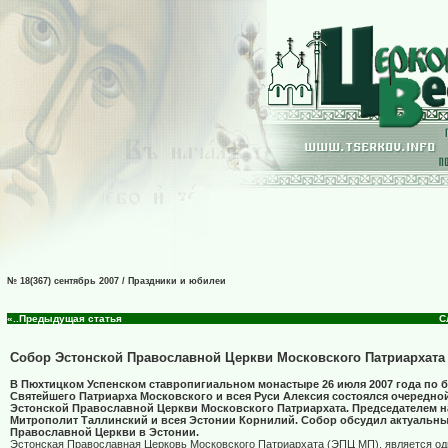
№ 18(367) сентябрь 2007 / Праздники и юбилеи
«..Предыдущая статья
С
Собор Эстонской Православной Церкви Московского Патриархата
В Пюхтицком Успенском ставропигиальном монастыре 26 июля 2007 года по 
Святейшего Патриарха Московского и всея Руси Алексия состоялся очередно
Эстонской Православной Церкви Московского Патриархата. Председателем 
Митрополит Таллинский и всея Эстонии Корнилий. Собор обсудил актуальн
Православной Церкви в Эстонии.
Эстонская Православная Церковь Московского Патриархата (ЭПЦ МП), является од