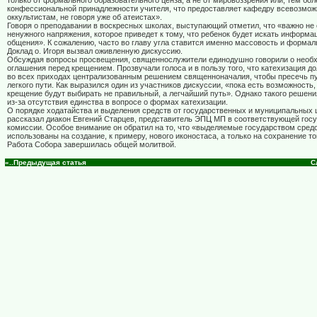
только от формального образовательного ценза, а не от мировоззрения или, тем бол
конфессиональной принадлежности учителя, что предоставляет кафедру всевозмож
оккультистам, не говоря уже об атеистах».
Говоря о преподавании в воскресных школах, выступающий отметил, что «важно не
ненужного напряжения, которое приведет к тому, что ребенок будет искать информа
общения». К сожалению, часто во главу угла ставится именно массовость и формал
Доклад о. Игоря вызвал оживленную дискуссию.
Обсуждая вопросы просвещения, священнослужители единодушно говорили о необ
оглашения перед крещением. Прозвучали голоса и в пользу того, что катехизация д
во всех приходах централизованным решением священноначалия, чтобы пресечь пу
легкого пути. Как выразился один из участников дискуссии, «пока есть возможност
крещение будут выбирать не правильный, а легчайший путь». Однако такого решени
из-за отсутствия единства в вопросе о формах катехизации.
О порядке ходатайства и выделения средств от государственных и муниципальных
рассказал диакон Евгений Старцев, представитель ЭПЦ МП в соответствующей гос
комиссии. Особое внимание он обратил на то, что «выделяемые государством средс
использованы на создание, к примеру, нового иконостаса, а только на сохранение то
Работа Собора завершилась общей молитвой.
«..Предыдущая статья
С