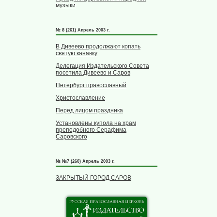
музыки
№ 8 (261) Апрель 2003 г.
В Дивеево продолжают копать
святую канавку
Делегация Издательского Совета
посетила Дивеево и Саров
Петербург православный
Христославление
Перед лицом праздника
Установлены купола на храм
преподобного Серафима
Саровского
№ №7 (260) Апрель 2003 г.
ЗАКРЫТЫЙ ГОРОД САРОВ