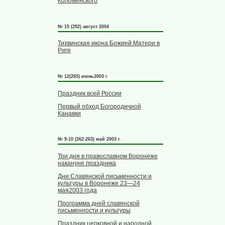
Коломенского
№ 15 (292) август 2004
Тихвинская икона Божией Матери в
Риге
№ 12(265) июнь2003 г
Праздник всей России
Первый обход Богородичной
Канавки
№ 9-10 (262-263) май 2003 г.
Три дня в православном Воронеже
накануне праздника
Дни Славянской письменности и
культуры в Воронеже 23—24
мая2003 года
Программа дней славянской
письменности и культуры
Праздник церковной и народной