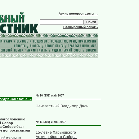
Архив номеров газеты →
Расширенный поиск »
№ 10 (359) май 2007
ледующая статья...»
Неизвестный Владимир Даль
благословению
№ 11 (360) июнь 2007
й Собор
на Соборе был
ые вопросы жизни
15-летие Харьковского
Архиерейского Собора
ной из самых