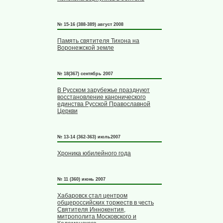
№ 15-16 (388-389) август 2008
Память святителя Тихона на
Воронежской земле
№ 18(367) сентябрь 2007
В Русском зарубежье празднуют
восстановление канонического
единства Русской Православной
Церкви
№ 13-14 (362-363) июль2007
Хроника юбилейного года
№ 11 (360) июнь 2007
Хабаровск стал центром
общероссийских торжеств в честь
Святителя Иннокентия,
митрополита Московского и