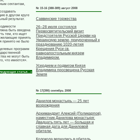
ее,
ным сектантам,
№ 15-16 (388-389) август 2008
 создавать
цию в другом круге
Саввинские торжества
ьный результат.
ходимости
26–28 июля состоялся
олжна быть введена
Первосвятительский визит
ть тем, кто ищет
Предстоятеля Русской Церкви на
ь, желающие принять
Украинскую землю, приуроченный к
я принято не было
празднованию 1020-летия
Крещения Руси св.
 целевых программ
ударственной
равноапостольным князем
тва не могут быть
Владимиром.
го, что имеется».
Усердием и подвигом Князя
Владимира просвещена Русская
ледующая статья...»
Земля
№ 17(390) сентябрь 2008
Данилов монастырь — 25 лет
возрождения
Архимандрит Алексий (Поликарпов),
наместник Данилова монастыря:
Двадцать пять лет — большая и
славная дата для Даниловой
обители.
Колокола вернулись в обитель