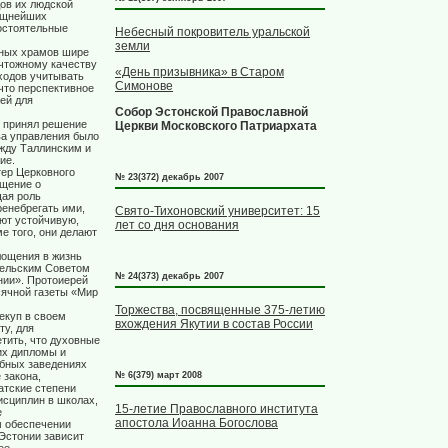
ов их людской
сущнейших
остоятельные
Небесный покровитель уральской
земли
дных храмов шире
ичтожному качеству
«День призывника» в Старом
ходов учитывать
Симонове
что перспективное
ей для
Собор Эстонской Православной
 принял решение
Церкви Московского Патриархата
а управления было
жду Таллинским и
ие.
тер Церковного
№ 23(372) декабрь 2007
бщение о
щая роль
ренебрегать ими,
Свято-Тихоновский университет: 15
ют устойчивую,
лет со дня основания
е того, они делают
лощения в жизнь
тельским Советом
№ 24(373) декабрь 2007
нии». Протоиерей
ячной газеты «Мир
Торжества, посвященные 375-летию
екуп в своем
вхождения Якутии в состав России
у, для
тить, что духовные
их дипломы и
ебных заведениях
 закона,
№ 6(379) март 2008
атские степени
исциплин в школах,
15-летие Православного института
е
апостола Иоанна Богослова
м обеспечении
 Эстонии зависит