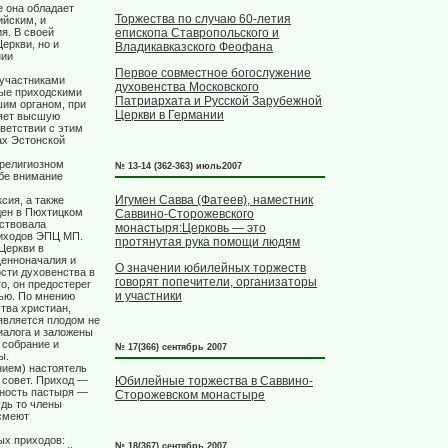
е она обладает
Торжества по случаю 60-летия
йским, и
епископа Ставропольского и
я. В своей
еркви, но и
Владикавказского Феофана
нии
Первое совместное богослужение
 участниками
духовенства Московского
мые приходскими
Патриархата и Русской Зарубежной
шим органом, при
Церкви в Германии
ляет высшую
ветствии с этим
ах Эстонской
 религиозном
№ 13-14 (362-363) июль2007
ебе внимание
Игумен Савва (Фатеев), наместник
сия, а также
ден в Пюхтицком
Саввино-Сторожевского
ствовала
монастыря:Церковь — это
риходов ЭПЦ МП.
протянутая рука помощи людям
Церкви в
щенноначалия и
О значении юбилейных торжеств
сти духовенства в
говорят попечители, организаторы
о, он предостерег
и участники
нью. По мнению
тва христиан,
 является плодом не
диалога и заложены
 собрание и
№ 17(366) сентябрь 2007
ы.
нием) настоятель
 совет. Приход —
Юбилейные торжества в Саввино-
нность пастыря —
Сторожевском монастыре
удь то члены
 смеют
ых приходов:
№ 18(367) сентябрь 2007