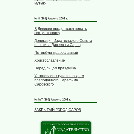
музыки
№ 8 (261) Апрель 2003 г.
В Дивеево продолжают копать
святую канавку
Делегация Издательского Совета
посетила Дивеево и Саров
Петербург православный
Христославление
Перед лицом праздника
Установлены купола на храм
преподобного Серафима
Саровского
№ №7 (260) Апрель 2003 г.
ЗАКРЫТЫЙ ГОРОД САРОВ