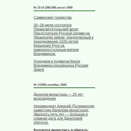
№ 15-16 (388-389) август 2008
Саввинские торжества
26–28 июля состоялся
Первосвятительский визит
Предстоятеля Русской Церкви на
Украинскую землю, приуроченный к
празднованию 1020-летия
Крещения Руси св.
равноапостольным князем
Владимиром.
Усердием и подвигом Князя
Владимира просвещена Русская
Земля
№ 17(390) сентябрь 2008
Данилов монастырь — 25 лет
возрождения
Архимандрит Алексий (Поликарпов),
наместник Данилова монастыря:
Двадцать пять лет — большая и
славная дата для Даниловой
обители.
Колокола вернулись в обитель