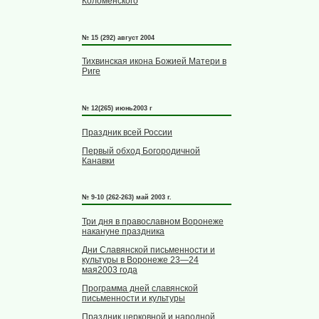
Коломенского
№ 15 (292) август 2004
Тихвинская икона Божией Матери в
Риге
№ 12(265) июнь2003 г
Праздник всей России
Первый обход Богородичной
Канавки
№ 9-10 (262-263) май 2003 г.
Три дня в православном Воронеже
накануне праздника
Дни Славянской письменности и
культуры в Воронеже 23—24
мая2003 года
Программа дней славянской
письменности и культуры
Праздник церковной и народной