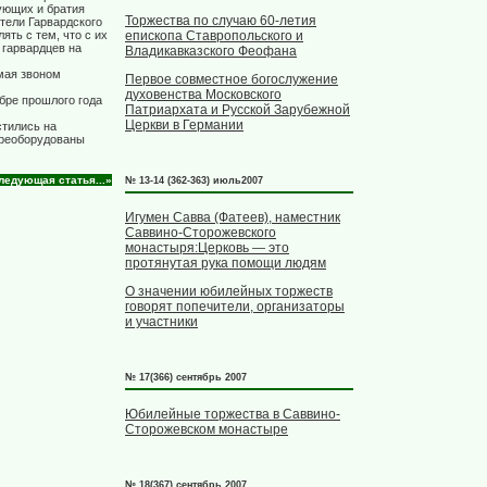
ующих и братия
Торжества по случаю 60-летия
тели Гарвардского
епископа Ставропольского и
ять с тем, что с их
 гарвардцев на
Владикавказского Феофана
мая звоном
Первое совместное богослужение
духовенства Московского
бре прошлого года
Патриархата и Русской Зарубежной
Церкви в Германии
стились на
переоборудованы
ледующая статья...»
№ 13-14 (362-363) июль2007
Игумен Савва (Фатеев), наместник
Саввино-Сторожевского
монастыря:Церковь — это
протянутая рука помощи людям
О значении юбилейных торжеств
говорят попечители, организаторы
и участники
№ 17(366) сентябрь 2007
Юбилейные торжества в Саввино-
Сторожевском монастыре
№ 18(367) сентябрь 2007