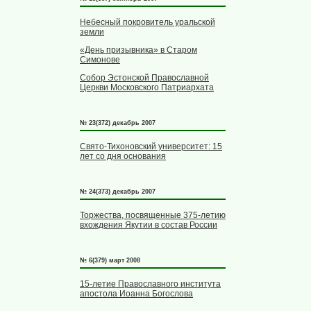
Небесный покровитель уральской
земли
«День призывника» в Старом
Симонове
Собор Эстонской Православной
Церкви Московского Патриархата
№ 23(372) декабрь 2007
Свято-Тихоновский университет: 15
лет со дня основания
№ 24(373) декабрь 2007
Торжества, посвященные 375-летию
вхождения Якутии в состав России
№ 6(379) март 2008
15-летие Православного института
апостола Иоанна Богослова