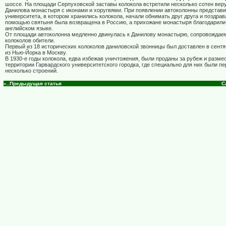
шоссе. На площади Серпуховской заставы колокола встретили несколько сотен вер
Данилова монастыря с иконами и хоругвями. При появлении автоколонны представи
университета, в котором хранились колокола, начали обнимать друг друга и поздравл
помощью святыня была возвращена в Россию, а прихожане монастыря благодарили
английском языке.
От площади автоколонна медленно двинулась к Данилову монастырю, сопровождае
колоколов обители.
Первый из 18 исторических колоколов даниловской звонницы был доставлен в сентя
из Нью-Йорка в Москву.
В 1930-е годы колокола, едва избежав уничтожения, были проданы за рубеж и разме
территории Гарвардского университетского городка, где специально для них были 
несколько строений.
«..Предыдущая статья
С