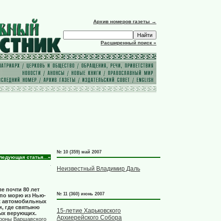
Архив номеров газеты →
Расширенный поиск »
№ 10 (359) май 2007
ледующая статья...»
Неизвестный Владимир Даль
е почти 80 лет
№ 11 (360) июнь 2007
по морю из Нью-
ых автомобильных
и, где святыню
15-летие Харьковского
ых верующих.
Архиерейского Собора
ороны Варшавского