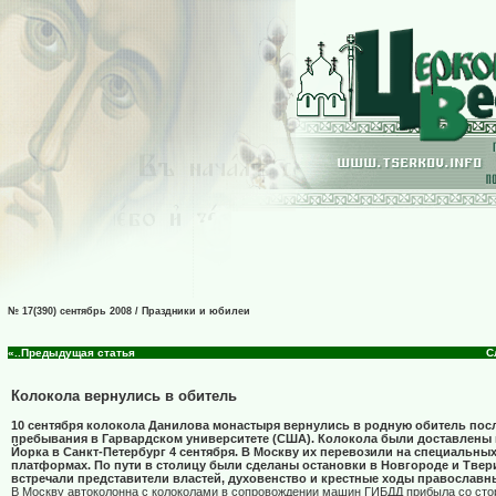
№ 17(390) сентябрь 2008 / Праздники и юбилеи
«..Предыдущая статья
С
Колокола вернулись в обитель
10 сентября колокола Данилова монастыря вернулись в родную обитель посл
пребывания в Гарвардском университете (США). Колокола были доставлены 
Йорка в Санкт-Петербург 4 сентября. В Москву их перевозили на специальн
платформах. По пути в столицу были сделаны остановки в Новгороде и Твер
встречали представители властей, духовенство и крестные ходы православн
В Москву автоколонна с колоколами в сопровождении машин ГИБДД прибыла со ст