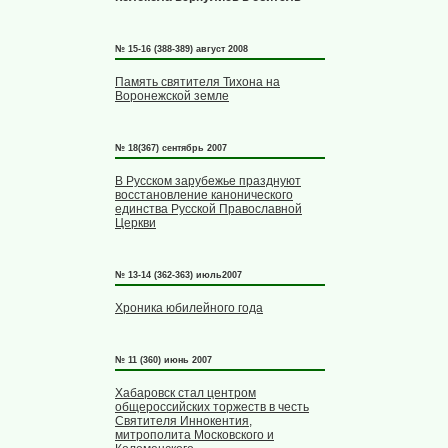
№ 15-16 (388-389) август 2008
Память святителя Тихона на
Воронежской земле
№ 18(367) сентябрь 2007
В Русском зарубежье празднуют
восстановление канонического
единства Русской Православной
Церкви
№ 13-14 (362-363) июль2007
Хроника юбилейного года
№ 11 (360) июнь 2007
Хабаровск стал центром
общероссийских торжеств в честь
Святителя Иннокентия,
митрополита Московского и